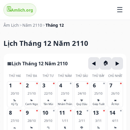
🗓️
Amlich.org
Âm Lịch
>
Năm 2110
>
Tháng 12
Lịch Tháng 12 Năm 2110
Lịch Tháng 12 Năm 2110
THỨ HAI
THỨ BA
THỨ TƯ
THỨ NĂM
THỨ SÁU
THỨ BẢY
CHỦ NHẬT
1
2
3
4
5
6
7
20/10
21/10
22/10
23/10
24/10
25/10
26/10
🐍
🐎
🐐
🐒
🐓
🐕
🐖
Kỷ Tỵ
Canh Ngọ
Tân Mùi
Nhâm Thân
Quý Dậu
Giáp Tuất
Ất Hợi
8
9
10
11
12
13
14
27/10
28/10
29/10
1/11
2/11
3/11
4/11
🐀
🐂
🐅
🐈
🐉
🐍
🐎