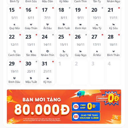
Bính Tý
Đinh Sửu
Mậu Dần
Kỷ Mão
Canh Thìn
Tân Tỵ
Nhâm Ngọ
15
16
17
18
19
20
21
5/11
6/11
7/11
8/11
9/11
10/11
11/11
🐐
🐒
🐓
🐕
🐖
🐀
🐂
Quý Mùi
Giáp Thân
Ất Dậu
Bính Tuất
Đinh Hợi
Mậu Tý
Kỷ Sửu
22
23
24
25
26
27
28
12/11
13/11
14/11
15/11
16/11
17/11
18/11
🐅
🐈
🐉
🐍
🐎
🐐
🐒
Canh Dần
Tân Mão
Nhâm Thìn
Quý Tỵ
Giáp Ngọ
Ất Mùi
Bính Thân
29
30
31
1
2
3
4
19/11
20/11
21/11
🐓
🐕
🐖
Đinh Dậu
Mậu Tuất
Kỷ Hợi