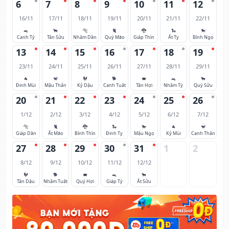
6
7
8
9
10
11
12
16/11
17/11
18/11
19/11
20/11
21/11
22/11
🐀
🐂
🐅
🐈
🐉
🐍
🐎
Canh Tý
Tân Sửu
Nhâm Dần
Quý Mão
Giáp Thìn
Ất Tỵ
Bính Ngọ
13
14
15
16
17
18
19
23/11
24/11
25/11
26/11
27/11
28/11
29/11
🐐
🐒
🐓
🐕
🐖
🐀
🐂
Đinh Mùi
Mậu Thân
Kỷ Dậu
Canh Tuất
Tân Hợi
Nhâm Tý
Quý Sửu
20
21
22
23
24
25
26
1/12
2/12
3/12
4/12
5/12
6/12
7/12
🐅
🐈
🐉
🐍
🐎
🐐
🐒
Giáp Dần
Ất Mão
Bính Thìn
Đinh Tỵ
Mậu Ngọ
Kỷ Mùi
Canh Thân
27
28
29
30
31
1
2
8/12
9/12
10/12
11/12
12/12
🐓
🐕
🐖
🐀
🐂
Tân Dậu
Nhâm Tuất
Quý Hợi
Giáp Tý
Ất Sửu