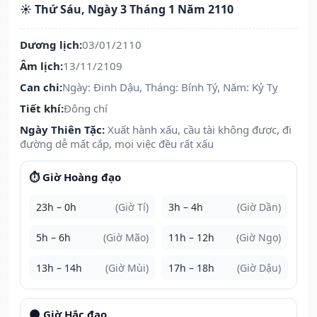
☀️ Thứ Sáu, Ngày 3 Tháng 1 Năm 2110
Dương lịch:
03/01/2110
Âm lịch:
13/11/2109
Can chi:
Ngày: Đinh Dậu, Tháng: Bính Tý, Năm: Kỷ Tỵ
Tiết khí:
Đông chí
Ngày Thiên Tặc:
Xuất hành xấu, cầu tài không được, đi
đường dễ mất cắp, mọi việc đều rất xấu
⏱️ Giờ Hoàng đạo
23h – 0h
(Giờ Tí)
3h – 4h
(Giờ Dần)
5h – 6h
(Giờ Mão)
11h – 12h
(Giờ Ngọ)
13h – 14h
(Giờ Mùi)
17h – 18h
(Giờ Dậu)
🌑 Giờ Hắc đạo