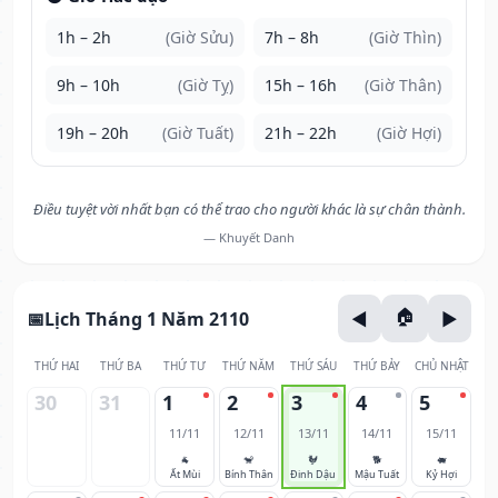
1h – 2h
(Giờ Sửu)
7h – 8h
(Giờ Thìn)
9h – 10h
(Giờ Tỵ)
15h – 16h
(Giờ Thân)
19h – 20h
(Giờ Tuất)
21h – 22h
(Giờ Hợi)
Điều tuyệt vời nhất bạn có thể trao cho người khác là sự chân thành.
— Khuyết Danh
Lịch Tháng 1 Năm 2110
THỨ HAI
THỨ BA
THỨ TƯ
THỨ NĂM
THỨ SÁU
THỨ BẢY
CHỦ NHẬT
30
31
1
2
3
4
5
11/11
12/11
13/11
14/11
15/11
🐐
🐒
🐓
🐕
🐖
Ất Mùi
Bính Thân
Đinh Dậu
Mậu Tuất
Kỷ Hợi