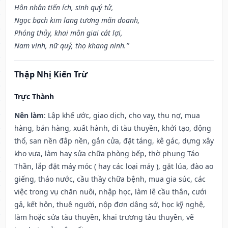
Hôn nhân tiến ích, sinh quý tử,
Ngọc bạch kim lang tương mãn doanh,
Phóng thủy, khai môn giai cát lợi,
Nam vinh, nữ quý, thọ khang ninh.”
Thập Nhị Kiến Trừ
Trực Thành
Nên làm
: Lập khế ước, giao dịch, cho vay, thu nợ, mua
hàng, bán hàng, xuất hành, đi tàu thuyền, khởi tạo, động
thổ, san nền đắp nền, gắn cửa, đặt táng, kê gác, dựng xây
kho vựa, làm hay sửa chữa phòng bếp, thờ phụng Táo
Thần, lắp đặt máy móc ( hay các loại máy ), gặt lúa, đào ao
giếng, tháo nước, cầu thầy chữa bệnh, mua gia súc, các
việc trong vụ chăn nuôi, nhập học, làm lễ cầu thân, cưới
gả, kết hôn, thuê người, nộp đơn dâng sớ, học kỹ nghệ,
làm hoặc sửa tàu thuyền, khai trương tàu thuyền, vẽ