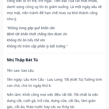
công việc bị trì trệ, trở ngại. Tiền bạc của cải thất thoát,
danh vọng cũng uy tín bị giảm xuống. Là một ngày xấu về
mọi mặt, nên tránh để hạn chế mưu sự khó thành công
như ý.
“Không Vong gặp quẻ khẩn cần
Bệnh tật khẩn thiết chẳng làm được chi
Không thì ôn tiểu thê nhi
Không thì trộm cắp phân ly bất tường.”
Nhị Thập Bát Tú
Tên sao
: Sao Lâu
Tên ngày
: Lâu Kim Cẩu - Lưu Long: Tốt (Kiết Tú) Tướng tinh
con chó, chủ trị ngày thứ 6.
Nên làm
: Khởi công mọi việc đều rất tốt. Tốt nhất là việc
dựng cột, cưới gả, trổ cửa, dựng cửa, cất lầu, làm giàn
gác, cắt áo, tháo nước hay các vụ thủy lợi.