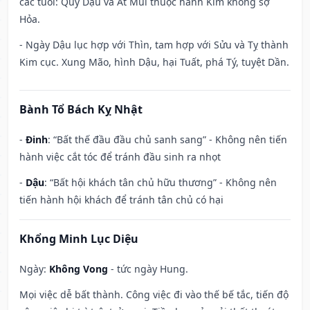
các tuổi: Quý Dậu và Ất Mùi thuộc hành Kim không sợ
Hỏa.
- Ngày Dậu lục hợp với Thìn, tam hợp với Sửu và Tỵ thành
Kim cục. Xung Mão, hình Dậu, hại Tuất, phá Tý, tuyệt Dần.
Bành Tổ Bách Kỵ Nhật
-
Đinh
: “Bất thế đầu đầu chủ sanh sang” - Không nên tiến
hành việc cắt tóc để tránh đầu sinh ra nhọt
-
Dậu
: “Bất hội khách tân chủ hữu thương” - Không nên
tiến hành hội khách để tránh tân chủ có hại
Khổng Minh Lục Diệu
Ngày:
Không Vong
- tức ngày Hung.
Mọi việc dễ bất thành. Công việc đi vào thế bế tắc, tiến độ