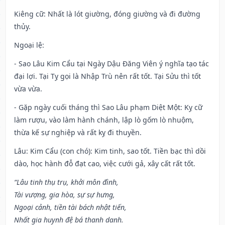
Kiêng cữ
: Nhất là lót giường, đóng giường và đi đường
thủy.
Ngoại lệ
:
- Sao Lâu Kim Cẩu tại Ngày Dậu Đăng Viên ý nghĩa tạo tác
đại lợi. Tại Tỵ gọi là Nhập Trù nên rất tốt. Tại Sửu thì tốt
vừa vừa.
- Gặp ngày cuối tháng thì Sao Lâu phạm Diệt Một: Kỵ cữ
làm rượu, vào làm hành chánh, lập lò gốm lò nhuộm,
thừa kế sự nghiệp và rất kỵ đi thuyền.
Lâu: Kim Cẩu (con chó): Kim tinh, sao tốt. Tiền bạc thì dồi
dào, học hành đỗ đạt cao, việc cưới gả, xây cất rất tốt.
“Lâu tinh thụ trụ, khởi môn đình,
Tài vượng, gia hòa, sự sự hưng,
Ngoại cảnh, tiền tài bách nhật tiến,
Nhất gia huynh đệ bá thanh danh.