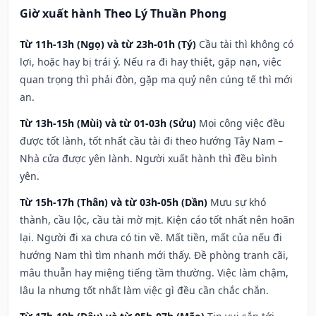
Giờ xuất hành Theo Lý Thuần Phong
Từ 11h-13h (Ngọ) và từ 23h-01h (Tý)
Cầu tài thì không có
lợi, hoặc hay bị trái ý. Nếu ra đi hay thiệt, gặp nạn, việc
quan trọng thì phải đòn, gặp ma quỷ nên cúng tế thì mới
an.
Từ 13h-15h (Mùi) và từ 01-03h (Sửu)
Mọi công việc đều
được tốt lành, tốt nhất cầu tài đi theo hướng Tây Nam –
Nhà cửa được yên lành. Người xuất hành thì đều bình
yên.
Từ 15h-17h (Thân) và từ 03h-05h (Dần)
Mưu sự khó
thành, cầu lộc, cầu tài mờ mịt. Kiện cáo tốt nhất nên hoãn
lại. Người đi xa chưa có tin về. Mất tiền, mất của nếu đi
hướng Nam thì tìm nhanh mới thấy. Đề phòng tranh cãi,
mâu thuẫn hay miệng tiếng tầm thường. Việc làm chậm,
lâu la nhưng tốt nhất làm việc gì đều cần chắc chắn.