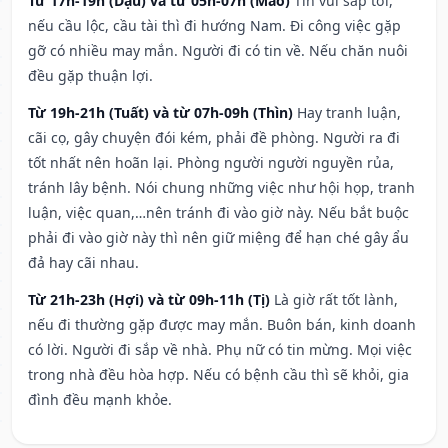
Từ 17h-19h (Dậu) và từ 05h-07h (Mão)
Tin vui sắp tới,
nếu cầu lộc, cầu tài thì đi hướng Nam. Đi công việc gặp
gỡ có nhiều may mắn. Người đi có tin về. Nếu chăn nuôi
đều gặp thuận lợi.
Từ 19h-21h (Tuất) và từ 07h-09h (Thìn)
Hay tranh luận,
cãi cọ, gây chuyện đói kém, phải đề phòng. Người ra đi
tốt nhất nên hoãn lại. Phòng người người nguyền rủa,
tránh lây bệnh. Nói chung những việc như hội họp, tranh
luận, việc quan,…nên tránh đi vào giờ này. Nếu bắt buộc
phải đi vào giờ này thì nên giữ miệng để hạn ché gây ẩu
đả hay cãi nhau.
Từ 21h-23h (Hợi) và từ 09h-11h (Tị)
Là giờ rất tốt lành,
nếu đi thường gặp được may mắn. Buôn bán, kinh doanh
có lời. Người đi sắp về nhà. Phụ nữ có tin mừng. Mọi việc
trong nhà đều hòa hợp. Nếu có bệnh cầu thì sẽ khỏi, gia
đình đều mạnh khỏe.