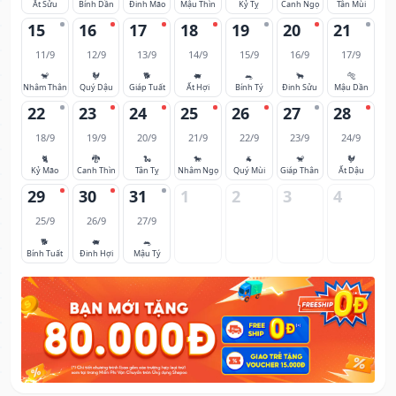
Ất Sửu
Bính Dần
Đinh Mão
Mậu Thìn
Kỷ Tỵ
Canh Ngọ
Tân Mùi
15
16
17
18
19
20
21
11/9
12/9
13/9
14/9
15/9
16/9
17/9
🐒
🐓
🐕
🐖
🐀
🐂
🐅
Nhâm Thân
Quý Dậu
Giáp Tuất
Ất Hợi
Bính Tý
Đinh Sửu
Mậu Dần
22
23
24
25
26
27
28
18/9
19/9
20/9
21/9
22/9
23/9
24/9
🐈
🐉
🐍
🐎
🐐
🐒
🐓
Kỷ Mão
Canh Thìn
Tân Tỵ
Nhâm Ngọ
Quý Mùi
Giáp Thân
Ất Dậu
29
30
31
1
2
3
4
25/9
26/9
27/9
🐕
🐖
🐀
Bính Tuất
Đinh Hợi
Mậu Tý