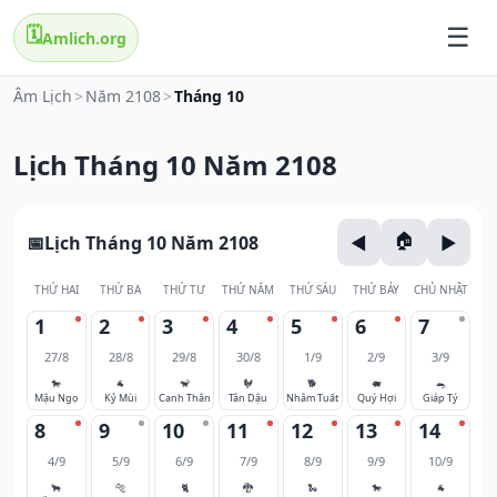
🗓️
Amlich.org
Âm Lịch
>
Năm 2108
>
Tháng 10
Lịch Tháng 10 Năm 2108
Lịch Tháng 10 Năm 2108
THỨ HAI
THỨ BA
THỨ TƯ
THỨ NĂM
THỨ SÁU
THỨ BẢY
CHỦ NHẬT
1
2
3
4
5
6
7
27/8
28/8
29/8
30/8
1/9
2/9
3/9
🐎
🐐
🐒
🐓
🐕
🐖
🐀
Mậu Ngọ
Kỷ Mùi
Canh Thân
Tân Dậu
Nhâm Tuất
Quý Hợi
Giáp Tý
8
9
10
11
12
13
14
4/9
5/9
6/9
7/9
8/9
9/9
10/9
🐂
🐅
🐈
🐉
🐍
🐎
🐐