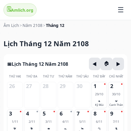
🗓️
Amlich.org
Âm Lịch
>
Năm 2108
>
Tháng 12
Lịch Tháng 12 Năm 2108
Lịch Tháng 12 Năm 2108
THỨ HAI
THỨ BA
THỨ TƯ
THỨ NĂM
THỨ SÁU
THỨ BẢY
CHỦ NHẬT
26
27
28
29
30
1
2
29/10
30/10
🐐
🐒
Kỷ Mùi
Canh Thân
3
4
5
6
7
8
9
1/11
2/11
3/11
4/11
5/11
6/11
7/11
🐓
🐕
🐖
🐀
🐂
🐅
🐈