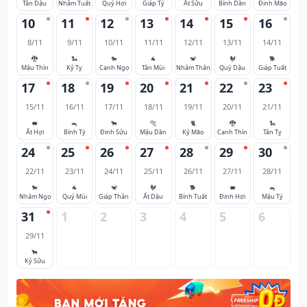
Tân Dậu
Nhâm Tuất
Quý Hợi
Giáp Tý
Ất Sửu
Bính Dần
Đinh Mão
10
11
12
13
14
15
16
8/11
9/11
10/11
11/11
12/11
13/11
14/11
🐉
🐍
🐎
🐐
🐒
🐓
🐕
Mậu Thìn
Kỷ Tỵ
Canh Ngọ
Tân Mùi
Nhâm Thân
Quý Dậu
Giáp Tuất
17
18
19
20
21
22
23
15/11
16/11
17/11
18/11
19/11
20/11
21/11
🐖
🐀
🐂
🐅
🐈
🐉
🐍
Ất Hợi
Bính Tý
Đinh Sửu
Mậu Dần
Kỷ Mão
Canh Thìn
Tân Tỵ
24
25
26
27
28
29
30
22/11
23/11
24/11
25/11
26/11
27/11
28/11
🐎
🐐
🐒
🐓
🐕
🐖
🐀
Nhâm Ngọ
Quý Mùi
Giáp Thân
Ất Dậu
Bính Tuất
Đinh Hợi
Mậu Tý
31
1
2
3
4
5
6
29/11
🐂
Kỷ Sửu