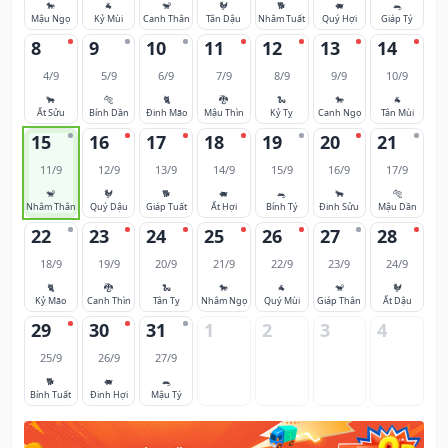
🐎
🐐
🐒
🐓
🐕
🐖
🐀
Mậu Ngọ
Kỷ Mùi
Canh Thân
Tân Dậu
Nhâm Tuất
Quý Hợi
Giáp Tý
8
9
10
11
12
13
14
4/9
5/9
6/9
7/9
8/9
9/9
10/9
🐂
🐅
🐈
🐉
🐍
🐎
🐐
Ất Sửu
Bính Dần
Đinh Mão
Mậu Thìn
Kỷ Tỵ
Canh Ngọ
Tân Mùi
15
16
17
18
19
20
21
11/9
12/9
13/9
14/9
15/9
16/9
17/9
🐒
🐓
🐕
🐖
🐀
🐂
🐅
Nhâm Thân
Quý Dậu
Giáp Tuất
Ất Hợi
Bính Tý
Đinh Sửu
Mậu Dần
22
23
24
25
26
27
28
18/9
19/9
20/9
21/9
22/9
23/9
24/9
🐈
🐉
🐍
🐎
🐐
🐒
🐓
Kỷ Mão
Canh Thìn
Tân Tỵ
Nhâm Ngọ
Quý Mùi
Giáp Thân
Ất Dậu
29
30
31
1
2
3
4
25/9
26/9
27/9
🐕
🐖
🐀
Bính Tuất
Đinh Hợi
Mậu Tý