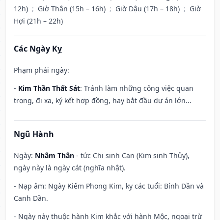
12h)
;
Giờ Thân (15h – 16h)
;
Giờ Dậu (17h – 18h)
;
Giờ
Hợi (21h – 22h)
Các Ngày Kỵ
Phạm phải ngày:
-
Kim Thần Thất Sát
: Tránh làm những công việc quan
trọng, đi xa, ký kết hợp đồng, hay bắt đầu dự án lớn...
Ngũ Hành
Ngày:
Nhâm Thân
- tức Chi sinh Can (Kim sinh Thủy),
ngày này là ngày cát (nghĩa nhật).
- Nạp âm: Ngày Kiếm Phong Kim, kỵ các tuổi: Bính Dần và
Canh Dần.
- Ngày này thuộc hành Kim khắc với hành Mộc, ngoại trừ