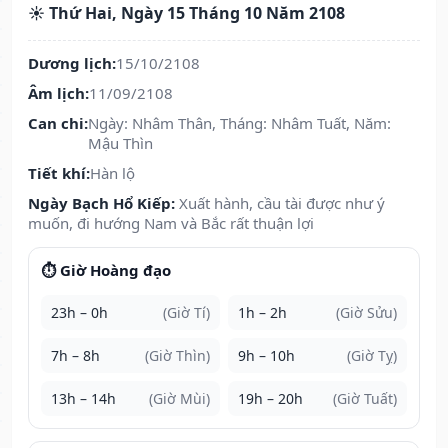
☀️ Thứ Hai, Ngày 15 Tháng 10 Năm 2108
Dương lịch:
15/10/2108
Âm lịch:
11/09/2108
Can chi:
Ngày: Nhâm Thân, Tháng: Nhâm Tuất, Năm:
Mậu Thìn
Tiết khí:
Hàn lộ
Ngày Bạch Hổ Kiếp:
Xuất hành, cầu tài được như ý
muốn, đi hướng Nam và Bắc rất thuận lợi
⏱️ Giờ Hoàng đạo
23h – 0h
(Giờ Tí)
1h – 2h
(Giờ Sửu)
7h – 8h
(Giờ Thìn)
9h – 10h
(Giờ Tỵ)
13h – 14h
(Giờ Mùi)
19h – 20h
(Giờ Tuất)