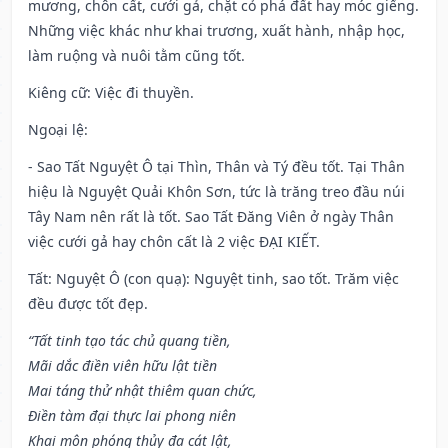
mương, chôn cất, cưới gả, chặt cỏ phá đất hay móc giếng.
Những việc khác như khai trương, xuất hành, nhập học,
làm ruộng và nuôi tằm cũng tốt.
Kiêng cữ
: Việc đi thuyền.
Ngoại lệ
:
- Sao Tất Nguyệt Ô tại Thìn, Thân và Tý đều tốt. Tại Thân
hiệu là Nguyệt Quải Khôn Sơn, tức là trăng treo đầu núi
Tây Nam nên rất là tốt. Sao Tất Đăng Viên ở ngày Thân
việc cưới gả hay chôn cất là 2 việc ĐẠI KIẾT.
Tất: Nguyệt Ô (con quạ): Nguyệt tinh, sao tốt. Trăm việc
đều được tốt đẹp.
“Tất tinh tạo tác chủ quang tiền,
Mãi dắc điền viên hữu lật tiền
Mai táng thử nhật thiêm quan chức,
Điền tàm đại thực lai phong niên
Khai môn phóng thủy đa cát lật,