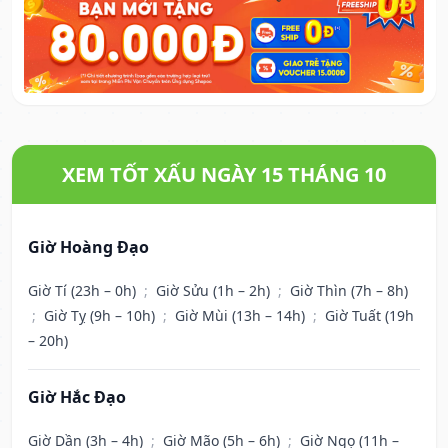
XEM TỐT XẤU NGÀY 15 THÁNG 10
Giờ Hoàng Đạo
Giờ Tí (23h – 0h)
;
Giờ Sửu (1h – 2h)
;
Giờ Thìn (7h – 8h)
;
Giờ Tỵ (9h – 10h)
;
Giờ Mùi (13h – 14h)
;
Giờ Tuất (19h
– 20h)
Giờ Hắc Đạo
Giờ Dần (3h – 4h)
;
Giờ Mão (5h – 6h)
;
Giờ Ngọ (11h –