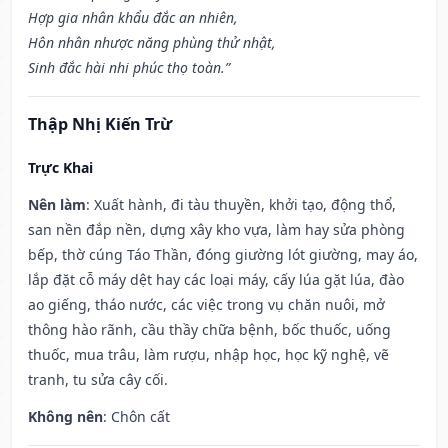
Hợp gia nhân khẩu đắc an nhiên,
Hôn nhân nhược năng phùng thử nhật,
Sinh đắc hài nhi phúc thọ toàn.”
Thập Nhị Kiến Trừ
Trực Khai
Nên làm
: Xuất hành, đi tàu thuyền, khởi tạo, động thổ,
san nền đắp nền, dựng xây kho vựa, làm hay sửa phòng
bếp, thờ cúng Táo Thần, đóng giường lót giường, may áo,
lắp đặt cỗ máy dệt hay các loại máy, cấy lúa gặt lúa, đào
ao giếng, tháo nước, các việc trong vụ chăn nuôi, mở
thông hào rãnh, cầu thầy chữa bệnh, bốc thuốc, uống
thuốc, mua trâu, làm rượu, nhập học, học kỹ nghệ, vẽ
tranh, tu sửa cây cối.
Không nên
: Chôn cất