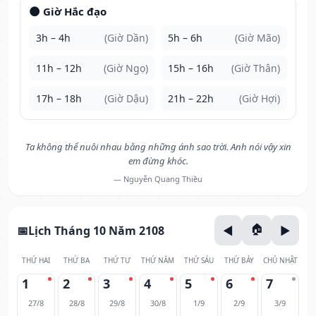
🌑 Giờ Hắc đạo
3h – 4h
(Giờ Dần)
5h – 6h
(Giờ Mão)
11h – 12h
(Giờ Ngọ)
15h – 16h
(Giờ Thân)
17h – 18h
(Giờ Dậu)
21h – 22h
(Giờ Hợi)
Ta không thể nuôi nhau bằng những ánh sao trời. Anh nói vậy xin
em đừng khóc.
— Nguyễn Quang Thiều
Lịch Tháng 10 Năm 2108
THỨ HAI
THỨ BA
THỨ TƯ
THỨ NĂM
THỨ SÁU
THỨ BẢY
CHỦ NHẬT
1
2
3
4
5
6
7
27/8
28/8
29/8
30/8
1/9
2/9
3/9