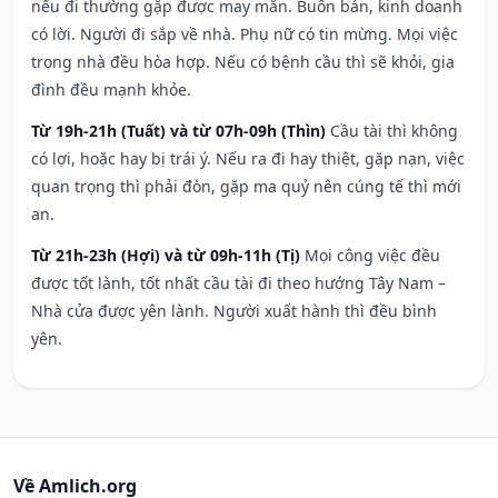
nếu đi thường gặp được may mắn. Buôn bán, kinh doanh
có lời. Người đi sắp về nhà. Phụ nữ có tin mừng. Mọi việc
trong nhà đều hòa hợp. Nếu có bệnh cầu thì sẽ khỏi, gia
đình đều mạnh khỏe.
Từ 19h-21h (Tuất) và từ 07h-09h (Thìn)
Cầu tài thì không
có lợi, hoặc hay bị trái ý. Nếu ra đi hay thiệt, gặp nạn, việc
quan trọng thì phải đòn, gặp ma quỷ nên cúng tế thì mới
an.
Từ 21h-23h (Hợi) và từ 09h-11h (Tị)
Mọi công việc đều
được tốt lành, tốt nhất cầu tài đi theo hướng Tây Nam –
Nhà cửa được yên lành. Người xuất hành thì đều bình
yên.
Về Amlich.org