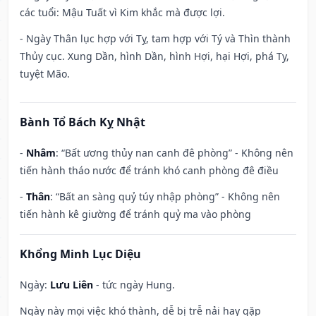
các tuổi: Mậu Tuất vì Kim khắc mà được lợi.
- Ngày Thân lục hợp với Tỵ, tam hợp với Tý và Thìn thành
Thủy cục. Xung Dần, hình Dần, hình Hợi, hại Hợi, phá Tỵ,
tuyệt Mão.
Bành Tổ Bách Kỵ Nhật
-
Nhâm
: “Bất ương thủy nan canh đê phòng” - Không nên
tiến hành tháo nước để tránh khó canh phòng đê điều
-
Thân
: “Bất an sàng quỷ túy nhập phòng” - Không nên
tiến hành kê giường để tránh quỷ ma vào phòng
Khổng Minh Lục Diệu
Ngày:
Lưu Liên
- tức ngày Hung.
Ngày này mọi việc khó thành, dễ bị trễ nải hay gặp