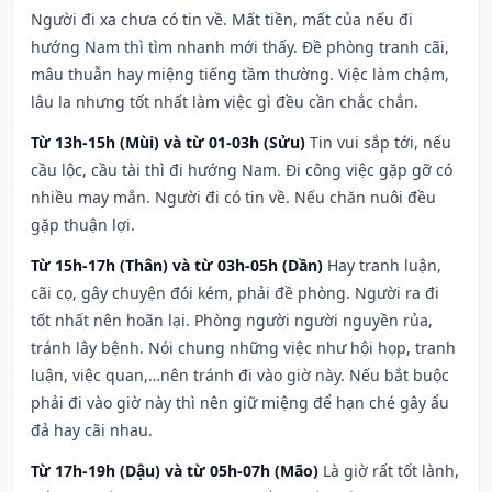
Người đi xa chưa có tin về. Mất tiền, mất của nếu đi
hướng Nam thì tìm nhanh mới thấy. Đề phòng tranh cãi,
mâu thuẫn hay miệng tiếng tầm thường. Việc làm chậm,
lâu la nhưng tốt nhất làm việc gì đều cần chắc chắn.
Từ 13h-15h (Mùi) và từ 01-03h (Sửu)
Tin vui sắp tới, nếu
cầu lộc, cầu tài thì đi hướng Nam. Đi công việc gặp gỡ có
nhiều may mắn. Người đi có tin về. Nếu chăn nuôi đều
gặp thuận lợi.
Từ 15h-17h (Thân) và từ 03h-05h (Dần)
Hay tranh luận,
cãi cọ, gây chuyện đói kém, phải đề phòng. Người ra đi
tốt nhất nên hoãn lại. Phòng người người nguyền rủa,
tránh lây bệnh. Nói chung những việc như hội họp, tranh
luận, việc quan,…nên tránh đi vào giờ này. Nếu bắt buộc
phải đi vào giờ này thì nên giữ miệng để hạn ché gây ẩu
đả hay cãi nhau.
Từ 17h-19h (Dậu) và từ 05h-07h (Mão)
Là giờ rất tốt lành,