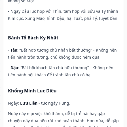
không sợ Mộc.
- Ngày Dậu lục hợp với Thìn, tam hợp với Sửu và Tỵ thành
Kim cục. Xung Mão, hình Dậu, hại Tuất, phá Tý, tuyệt Dần.
Bành Tổ Bách Kỵ Nhật
-
Tân
: “Bất hợp tương chủ nhân bất thường” - Không nên
tiến hành trộn tương, chủ không được nếm qua
-
Dậu
: “Bất hội khách tân chủ hữu thương” - Không nên
tiến hành hội khách để tránh tân chủ có hại
Khổng Minh Lục Diệu
Ngày:
Lưu Liên
- tức ngày Hung.
Ngày này mọi việc khó thành, dễ bị trễ nải hay gặp
chuyện dây dưa nên rất khó hoàn thành. Hơn nữa, dễ gặp