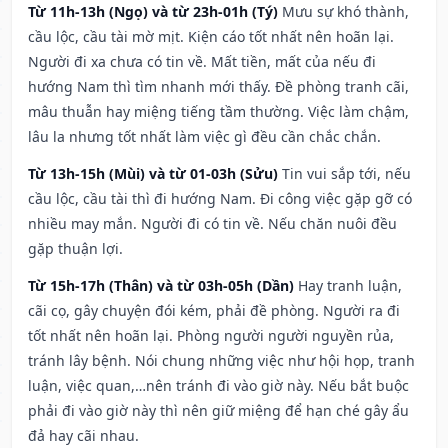
Từ 11h-13h (Ngọ) và từ 23h-01h (Tý)
Mưu sự khó thành,
cầu lộc, cầu tài mờ mịt. Kiện cáo tốt nhất nên hoãn lại.
Người đi xa chưa có tin về. Mất tiền, mất của nếu đi
hướng Nam thì tìm nhanh mới thấy. Đề phòng tranh cãi,
mâu thuẫn hay miệng tiếng tầm thường. Việc làm chậm,
lâu la nhưng tốt nhất làm việc gì đều cần chắc chắn.
Từ 13h-15h (Mùi) và từ 01-03h (Sửu)
Tin vui sắp tới, nếu
cầu lộc, cầu tài thì đi hướng Nam. Đi công việc gặp gỡ có
nhiều may mắn. Người đi có tin về. Nếu chăn nuôi đều
gặp thuận lợi.
Từ 15h-17h (Thân) và từ 03h-05h (Dần)
Hay tranh luận,
cãi cọ, gây chuyện đói kém, phải đề phòng. Người ra đi
tốt nhất nên hoãn lại. Phòng người người nguyền rủa,
tránh lây bệnh. Nói chung những việc như hội họp, tranh
luận, việc quan,…nên tránh đi vào giờ này. Nếu bắt buộc
phải đi vào giờ này thì nên giữ miệng để hạn ché gây ẩu
đả hay cãi nhau.