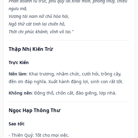
Phần doanh tu trúc, phú quý lai.Khai môn, phóng thủy, chiêu
ngưu mã,
Vượng tài nam nữ chủ hòa hài,
Ngộ thử cát tinh lai chiến hộ,
Thời chi phúc khánh, vĩnh vô tai.”
Thập Nhị Kiến Trừ
Trực Kiến
Nên làm
: Khai trương, nhậm chức, cưới hỏi, trồng cây,
đền ơn đáp nghĩa. Xuất hành đặng lợi, sinh con rất tốt.
Không nên
: Động thổ, chôn cất, đào giếng, lợp nhà.
Ngọc Hạp Thông Thư
Sao tốt
:
- Thiên Quý: Tốt cho mọi việc.