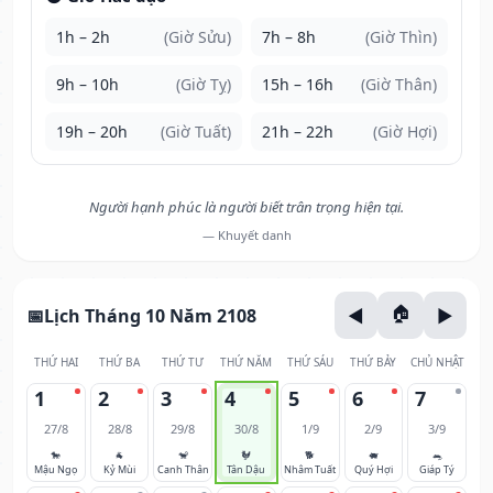
1h – 2h
(Giờ Sửu)
7h – 8h
(Giờ Thìn)
9h – 10h
(Giờ Tỵ)
15h – 16h
(Giờ Thân)
19h – 20h
(Giờ Tuất)
21h – 22h
(Giờ Hợi)
Người hạnh phúc là người biết trân trọng hiện tại.
— Khuyết danh
Lịch Tháng 10 Năm 2108
THỨ HAI
THỨ BA
THỨ TƯ
THỨ NĂM
THỨ SÁU
THỨ BẢY
CHỦ NHẬT
1
2
3
4
5
6
7
27/8
28/8
29/8
30/8
1/9
2/9
3/9
🐎
🐐
🐒
🐓
🐕
🐖
🐀
Mậu Ngọ
Kỷ Mùi
Canh Thân
Tân Dậu
Nhâm Tuất
Quý Hợi
Giáp Tý