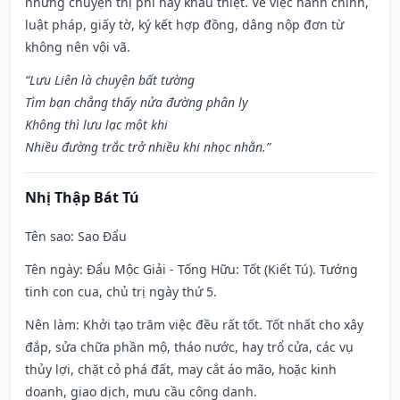
những chuyện thị phi hay khẩu thiệt. Về việc hành chính,
luật pháp, giấy tờ, ký kết hợp đồng, dâng nộp đơn từ
không nên vội vã.
“Lưu Liên là chuyện bất tường
Tìm bạn chẳng thấy nửa đường phân ly
Không thì lưu lạc một khi
Nhiều đường trắc trở nhiều khi nhọc nhằn.”
Nhị Thập Bát Tú
Tên sao
: Sao Đẩu
Tên ngày
: Đẩu Mộc Giải - Tống Hữu: Tốt (Kiết Tú). Tướng
tinh con cua, chủ trị ngày thứ 5.
Nên làm
: Khởi tạo trăm việc đều rất tốt. Tốt nhất cho xây
đắp, sửa chữa phần mộ, tháo nước, hay trổ cửa, các vụ
thủy lợi, chặt cỏ phá đất, may cắt áo mão, hoặc kinh
doanh, giao dịch, mưu cầu công danh.