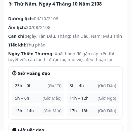
☀️ Thứ Năm, Ngày 4 Tháng 10 Năm 2108
Dương lịch:
04/10/2108
Âm lịch:
30/08/2108
Can chi:
Ngày: Tân Dậu, Tháng: Tân Dậu, Năm: Mậu Thìn
Tiết khí:
Thu phân
Ngày Thiên Thương:
Xuất hành để gặp cấp trên thì
tuyệt vời, cầu tài thì được tài, mọi việc đều thuận lợi
⏱️ Giờ Hoàng đạo
23h – 0h
(Giờ Tí)
3h – 4h
(Giờ Dần)
5h – 6h
(Giờ Mão)
11h – 12h
(Giờ Ngọ)
13h – 14h
(Giờ Mùi)
17h – 18h
(Giờ Dậu)
🌑 Giờ Hắc đạo