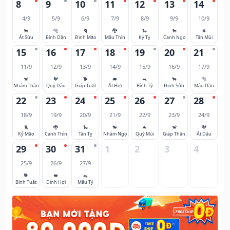
8
9
10
11
12
13
14
4/9
5/9
6/9
7/9
8/9
9/9
10/9
🐂
🐅
🐈
🐉
🐍
🐎
🐐
Ất Sửu
Bính Dần
Đinh Mão
Mậu Thìn
Kỷ Tỵ
Canh Ngọ
Tân Mùi
15
16
17
18
19
20
21
11/9
12/9
13/9
14/9
15/9
16/9
17/9
🐒
🐓
🐕
🐖
🐀
🐂
🐅
Nhâm Thân
Quý Dậu
Giáp Tuất
Ất Hợi
Bính Tý
Đinh Sửu
Mậu Dần
22
23
24
25
26
27
28
18/9
19/9
20/9
21/9
22/9
23/9
24/9
🐈
🐉
🐍
🐎
🐐
🐒
🐓
Kỷ Mão
Canh Thìn
Tân Tỵ
Nhâm Ngọ
Quý Mùi
Giáp Thân
Ất Dậu
29
30
31
1
2
3
4
25/9
26/9
27/9
🐕
🐖
🐀
Bính Tuất
Đinh Hợi
Mậu Tý