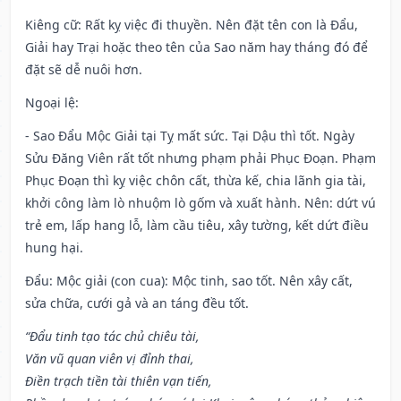
Kiêng cữ
: Rất kỵ việc đi thuyền. Nên đặt tên con là Đẩu,
Giải hay Trại hoặc theo tên của Sao năm hay tháng đó để
đặt sẽ dễ nuôi hơn.
Ngoại lệ
:
- Sao Đẩu Mộc Giải tại Tỵ mất sức. Tại Dậu thì tốt. Ngày
Sửu Đăng Viên rất tốt nhưng phạm phải Phục Đoạn. Phạm
Phục Đoạn thì kỵ việc chôn cất, thừa kế, chia lãnh gia tài,
khởi công làm lò nhuộm lò gốm và xuất hành. Nên: dứt vú
trẻ em, lấp hang lỗ, làm cầu tiêu, xây tường, kết dứt điều
hung hại.
Đẩu: Mộc giải (con cua): Mộc tinh, sao tốt. Nên xây cất,
sửa chữa, cưới gả và an táng đều tốt.
“Đẩu tinh tạo tác chủ chiêu tài,
Văn vũ quan viên vị đỉnh thai,
Điền trạch tiền tài thiên vạn tiến,