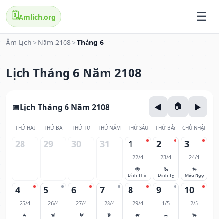
🗓️
Amlich.org
Âm Lịch
>
Năm 2108
>
Tháng 6
Lịch Tháng 6 Năm 2108
Lịch Tháng 6 Năm 2108
THỨ HAI
THỨ BA
THỨ TƯ
THỨ NĂM
THỨ SÁU
THỨ BẢY
CHỦ NHẬT
28
29
30
31
1
2
3
22/4
23/4
24/4
🐉
🐍
🐎
Bính Thìn
Đinh Tỵ
Mậu Ngọ
4
5
6
7
8
9
10
25/4
26/4
27/4
28/4
29/4
1/5
2/5
🐐
🐒
🐓
🐕
🐖
🐀
🐂