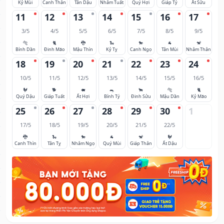
Kỷ Mùi
Canh Thân
Tân Dậu
Nhâm Tuất
Quý Hợi
Giáp Tý
Ất Sửu
11
12
13
14
15
16
17
3/5
4/5
5/5
6/5
7/5
8/5
9/5
🐅
🐈
🐉
🐍
🐎
🐐
🐒
Bính Dần
Đinh Mão
Mậu Thìn
Kỷ Tỵ
Canh Ngọ
Tân Mùi
Nhâm Thân
18
19
20
21
22
23
24
10/5
11/5
12/5
13/5
14/5
15/5
16/5
🐓
🐕
🐖
🐀
🐂
🐅
🐈
Quý Dậu
Giáp Tuất
Ất Hợi
Bính Tý
Đinh Sửu
Mậu Dần
Kỷ Mão
25
26
27
28
29
30
1
17/5
18/5
19/5
20/5
21/5
22/5
🐉
🐍
🐎
🐐
🐒
🐓
Canh Thìn
Tân Tỵ
Nhâm Ngọ
Quý Mùi
Giáp Thân
Ất Dậu