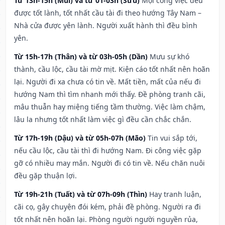
Từ 13h-15h (Mùi) và từ 01-03h (Sửu)
Mọi công việc đều
được tốt lành, tốt nhất cầu tài đi theo hướng Tây Nam –
Nhà cửa được yên lành. Người xuất hành thì đều bình
yên.
Từ 15h-17h (Thân) và từ 03h-05h (Dần)
Mưu sự khó
thành, cầu lộc, cầu tài mờ mịt. Kiện cáo tốt nhất nên hoãn
lại. Người đi xa chưa có tin về. Mất tiền, mất của nếu đi
hướng Nam thì tìm nhanh mới thấy. Đề phòng tranh cãi,
mâu thuẫn hay miệng tiếng tầm thường. Việc làm chậm,
lâu la nhưng tốt nhất làm việc gì đều cần chắc chắn.
Từ 17h-19h (Dậu) và từ 05h-07h (Mão)
Tin vui sắp tới,
nếu cầu lộc, cầu tài thì đi hướng Nam. Đi công việc gặp
gỡ có nhiều may mắn. Người đi có tin về. Nếu chăn nuôi
đều gặp thuận lợi.
Từ 19h-21h (Tuất) và từ 07h-09h (Thìn)
Hay tranh luận,
cãi cọ, gây chuyện đói kém, phải đề phòng. Người ra đi
tốt nhất nên hoãn lại. Phòng người người nguyền rủa,