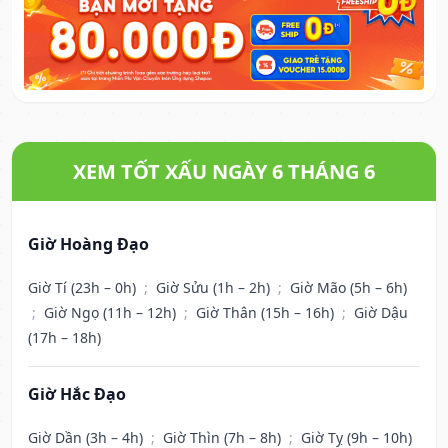
XEM TỐT XẤU NGÀY 6 THÁNG 6
Giờ Hoàng Đạo
Giờ Tí (23h – 0h)
;
Giờ Sửu (1h – 2h)
;
Giờ Mão (5h – 6h)
;
Giờ Ngọ (11h – 12h)
;
Giờ Thân (15h – 16h)
;
Giờ Dậu
(17h – 18h)
Giờ Hắc Đạo
Giờ Dần (3h – 4h)
;
Giờ Thìn (7h – 8h)
;
Giờ Tỵ (9h – 10h)