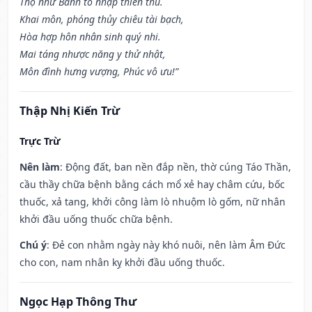
Thọ như Bành tổ nhập thiên thu.
Khai môn, phóng thủy chiêu tài bạch,
Hòa hợp hôn nhân sinh quý nhi.
Mai táng nhược năng y thử nhật,
Môn đình hưng vượng, Phúc vô ưu!”
Thập Nhị Kiến Trừ
Trực Trừ
Nên làm
: Động đất, ban nền đắp nền, thờ cúng Táo Thần,
cầu thầy chữa bệnh bằng cách mổ xẻ hay châm cứu, bốc
thuốc, xả tang, khởi công làm lò nhuộm lò gốm, nữ nhân
khởi đầu uống thuốc chữa bệnh.
Chú ý
: Đẻ con nhằm ngày này khó nuôi, nên làm Âm Đức
cho con, nam nhân kỵ khởi đầu uống thuốc.
Ngọc Hạp Thông Thư