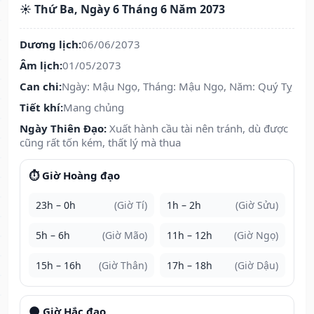
☀️ Thứ Ba, Ngày 6 Tháng 6 Năm 2073
Dương lịch:
06/06/2073
Âm lịch:
01/05/2073
Can chi:
Ngày: Mậu Ngọ, Tháng: Mậu Ngọ, Năm: Quý Tỵ
Tiết khí:
Mang chủng
Ngày Thiên Đạo:
Xuất hành cầu tài nên tránh, dù được
cũng rất tốn kém, thất lý mà thua
⏱️ Giờ Hoàng đạo
23h – 0h
(Giờ Tí)
1h – 2h
(Giờ Sửu)
5h – 6h
(Giờ Mão)
11h – 12h
(Giờ Ngọ)
15h – 16h
(Giờ Thân)
17h – 18h
(Giờ Dậu)
🌑 Giờ Hắc đạo