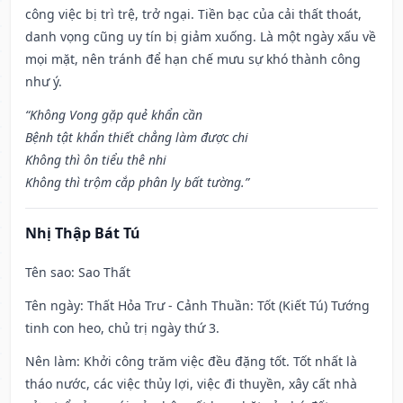
công việc bị trì trệ, trở ngại. Tiền bạc của cải thất thoát,
danh vọng cũng uy tín bị giảm xuống. Là một ngày xấu về
mọi mặt, nên tránh để hạn chế mưu sự khó thành công
như ý.
“Không Vong gặp quẻ khẩn cần
Bệnh tật khẩn thiết chẳng làm được chi
Không thì ôn tiểu thê nhi
Không thì trộm cắp phân ly bất tường.”
Nhị Thập Bát Tú
Tên sao
: Sao Thất
Tên ngày
: Thất Hỏa Trư - Cảnh Thuần: Tốt (Kiết Tú) Tướng
tinh con heo, chủ trị ngày thứ 3.
Nên làm
: Khởi công trăm việc đều đặng tốt. Tốt nhất là
tháo nước, các việc thủy lợi, việc đi thuyền, xây cất nhà