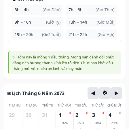
3h – 4h
(Giờ Dần)
7h – 8h
(Giờ Thìn)
9h – 10h
(Giờ Tỵ)
13h – 14h
(Giờ Mùi)
19h – 20h
(Giờ Tuất)
21h – 22h
(Giờ Hợi)
✨ Hôm nay là mồng 1 đầu tháng. Mong bạn dành đôi phút
dâng nén hương thành kính lên tổ tiên. Chúc bạn khởi đầu
tháng mới với nhiều an lành và may mắn.
Lịch Tháng 6 Năm 2073
THỨ HAI
THỨ BA
THỨ TƯ
THỨ NĂM
THỨ SÁU
THỨ BẢY
CHỦ NHẬT
29
30
31
1
2
3
4
26/4
27/4
28/4
29/4