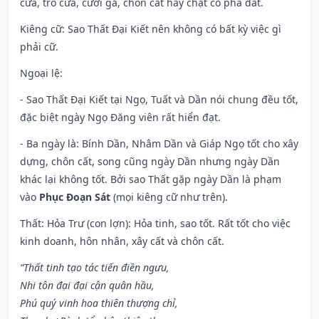
cửa, trổ cửa, cưới gả, chôn cất hay chặt cỏ phá đất.
Kiêng cữ
: Sao Thất Đại Kiết nên không có bất kỳ việc gì
phải cữ.
Ngoại lệ
:
- Sao Thất Đại Kiết tại Ngọ, Tuất và Dần nói chung đều tốt,
đặc biệt ngày Ngọ Đăng viên rất hiển đạt.
- Ba ngày là: Bính Dần, Nhâm Dần và Giáp Ngọ tốt cho xây
dựng, chôn cất, song cũng ngày Dần nhưng ngày Dần
khác lại không tốt. Bởi sao Thất gặp ngày Dần là phạm
vào
Phục Đoạn Sát
(mọi kiêng cữ như trên).
Thất: Hỏa Trư (con lợn): Hỏa tinh, sao tốt. Rất tốt cho việc
kinh doanh, hôn nhân, xây cất và chôn cất.
“Thất tinh tạo tác tiến điền ngưu,
Nhi tôn đại đại cận quân hầu,
Phú quý vinh hoa thiên thượng chỉ,