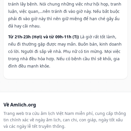
tránh lây bệnh. Nói chung những việc như hội họp, tranh
luận, việc quan,…nên tránh đi vào giờ này. Nếu bắt buộc
phải đi vào giờ này thì nên giữ miệng để hạn ché gây ẩu
đả hay cãi nhau.
Từ 21h-23h (Hợi) và từ 09h-11h (Tị)
Là giờ rất tốt lành,
nếu đi thường gặp được may mắn. Buôn bán, kinh doanh
có lời. Người đi sắp về nhà. Phụ nữ có tin mừng. Mọi việc
trong nhà đều hòa hợp. Nếu có bệnh cầu thì sẽ khỏi, gia
đình đều mạnh khỏe.
Về Amlich.org
Trang web tra cứu âm lịch Việt Nam miễn phí, cung cấp thông
tin chính xác về ngày âm lịch, can chi, con giáp, ngày tốt xấu
và các ngày lễ tết truyền thống.