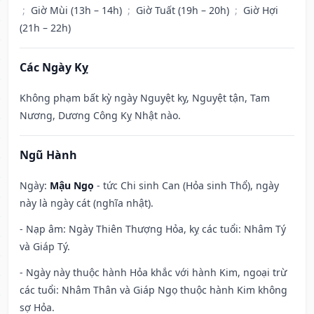
;
Giờ Mùi (13h – 14h)
;
Giờ Tuất (19h – 20h)
;
Giờ Hợi
(21h – 22h)
Các Ngày Kỵ
Không phạm bất kỳ ngày Nguyệt kỵ, Nguyệt tận, Tam
Nương, Dương Công Kỵ Nhật nào.
Ngũ Hành
Ngày:
Mậu Ngọ
- tức Chi sinh Can (Hỏa sinh Thổ), ngày
này là ngày cát (nghĩa nhật).
- Nạp âm: Ngày Thiên Thượng Hỏa, kỵ các tuổi: Nhâm Tý
và Giáp Tý.
- Ngày này thuộc hành Hỏa khắc với hành Kim, ngoại trừ
các tuổi: Nhâm Thân và Giáp Ngọ thuộc hành Kim không
sợ Hỏa.