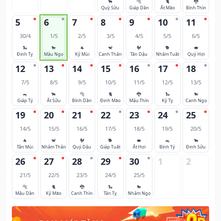
🐂
🐅
🐈
🐉
Quý Sửu
Giáp Dần
Ất Mão
Bính Thìn
5
6
7
8
9
10
11
30/4
1/5
2/5
3/5
4/5
5/5
6/5
🐍
🐎
🐐
🐒
🐓
🐕
🐖
Đinh Tỵ
Mậu Ngọ
Kỷ Mùi
Canh Thân
Tân Dậu
Nhâm Tuất
Quý Hợi
12
13
14
15
16
17
18
7/5
8/5
9/5
10/5
11/5
12/5
13/5
🐀
🐂
🐅
🐈
🐉
🐍
🐎
Giáp Tý
Ất Sửu
Bính Dần
Đinh Mão
Mậu Thìn
Kỷ Tỵ
Canh Ngọ
19
20
21
22
23
24
25
14/5
15/5
16/5
17/5
18/5
19/5
20/5
🐐
🐒
🐓
🐕
🐖
🐀
🐂
Tân Mùi
Nhâm Thân
Quý Dậu
Giáp Tuất
Ất Hợi
Bính Tý
Đinh Sửu
26
27
28
29
30
1
2
21/5
22/5
23/5
24/5
25/5
🐅
🐈
🐉
🐍
🐎
Mậu Dần
Kỷ Mão
Canh Thìn
Tân Tỵ
Nhâm Ngọ