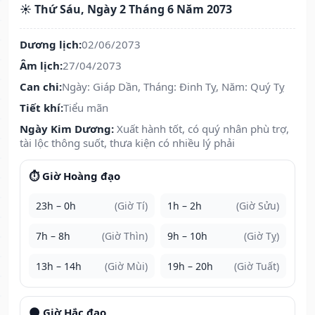
☀️ Thứ Sáu, Ngày 2 Tháng 6 Năm 2073
Dương lịch:
02/06/2073
Âm lịch:
27/04/2073
Can chi:
Ngày: Giáp Dần, Tháng: Đinh Tỵ, Năm: Quý Tỵ
Tiết khí:
Tiểu mãn
Ngày Kim Dương:
Xuất hành tốt, có quý nhân phù trợ,
tài lộc thông suốt, thưa kiện có nhiều lý phải
⏱️ Giờ Hoàng đạo
23h – 0h
(Giờ Tí)
1h – 2h
(Giờ Sửu)
7h – 8h
(Giờ Thìn)
9h – 10h
(Giờ Tỵ)
13h – 14h
(Giờ Mùi)
19h – 20h
(Giờ Tuất)
🌑 Giờ Hắc đạo