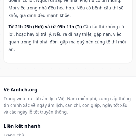
doanh có lời. Người đi sắp về nhà. Phụ nữ có tin mừng.
Mọi việc trong nhà đều hòa hợp. Nếu có bệnh cầu thì sẽ
khỏi, gia đình đều mạnh khỏe.
Từ 21h-23h (Hợi) và từ 09h-11h (Tị)
Cầu tài thì không có
lợi, hoặc hay bị trái ý. Nếu ra đi hay thiệt, gặp nạn, việc
quan trọng thì phải đòn, gặp ma quỷ nên cúng tế thì mới
an.
Về Amlich.org
Trang web tra cứu âm lịch Việt Nam miễn phí, cung cấp thông
tin chính xác về ngày âm lịch, can chi, con giáp, ngày tốt xấu
và các ngày lễ tết truyền thống.
Liên kết nhanh
Trang chủ