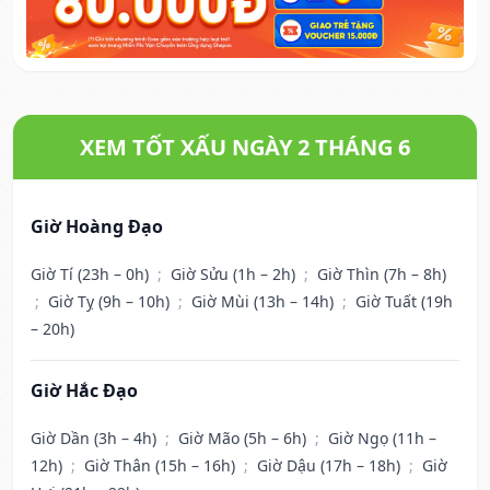
XEM TỐT XẤU NGÀY 2 THÁNG 6
Giờ Hoàng Đạo
Giờ Tí (23h – 0h)
;
Giờ Sửu (1h – 2h)
;
Giờ Thìn (7h – 8h)
;
Giờ Tỵ (9h – 10h)
;
Giờ Mùi (13h – 14h)
;
Giờ Tuất (19h
– 20h)
Giờ Hắc Đạo
Giờ Dần (3h – 4h)
;
Giờ Mão (5h – 6h)
;
Giờ Ngọ (11h –
12h)
;
Giờ Thân (15h – 16h)
;
Giờ Dậu (17h – 18h)
;
Giờ