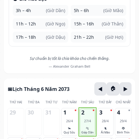
3h – 4h
(Giờ Dần)
5h – 6h
(Giờ Mão)
11h – 12h
(Giờ Ngọ)
15h – 16h
(Giờ Thân)
17h – 18h
(Giờ Dậu)
21h – 22h
(Giờ Hợi)
Sự chuẩn bị tốt là chìa khóa cho chiến thắng.
— Alexander Graham Bell
Lịch Tháng 6 Năm 2073
THỨ HAI
THỨ BA
THỨ TƯ
THỨ NĂM
THỨ SÁU
THỨ BẢY
CHỦ NHẬT
29
30
31
1
2
3
4
26/4
27/4
28/4
29/4
🐂
🐅
🐈
🐉
Quý Sửu
Giáp Dần
Ất Mão
Bính Thìn