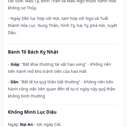
các tuổi: Mậu Tý, Bính Thân và Mậu Ngọ thuộc hành Hỏa
không sợ Thủy.
- Ngày Dần lục hợp với Hợi, tam hợp với Ngọ và Tuất
thành Hỏa cục. Xung Thân, hình Tỵ, hại Tỵ, phá Hợi, tuyệt
Dậu.
Bành Tổ Bách Kỵ Nhật
-
Giáp
: “Bất khai thương tài vật hao vong” - Không nên
tiến hành mở kho tránh tiền của hao mất
-
Dần
: “Bất tế tự quỷ thần bất thường” - Không nên tiến
hành công việc liên quan đến tế tự vì ngày này quỷ thần
không bình thường
Khổng Minh Lục Diệu
Ngày:
Đại An
- tức ngày Cát.