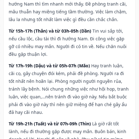
hướng Nam thì tìm nhanh mới thấy. Đề phòng tranh cãi,
mâu thuẫn hay miệng tiếng tầm thường. Việc làm chậm,
lâu la nhưng tốt nhất làm việc gì đều cần chắc chắn.
Từ 15h-17h (Thân) và từ 03h-05h (Dần)
Tin vui sắp tới,
nếu cầu lộc, cầu tài thì đi hướng Nam. Đi công việc gặp
gỡ có nhiều may mắn. Người đi có tin về. Nếu chăn nuôi
đều gặp thuận lợi.
Từ 17h-19h (Dậu) và từ 05h-07h (Mão)
Hay tranh luận,
cãi cọ, gây chuyện đói kém, phải đề phòng. Người ra đi
tốt nhất nên hoãn lại. Phòng người người nguyền rủa,
tránh lây bệnh. Nói chung những việc như hội họp, tranh
luận, việc quan,…nên tránh đi vào giờ này. Nếu bắt buộc
phải đi vào giờ này thì nên giữ miệng để hạn ché gây ẩu
đả hay cãi nhau.
Từ 19h-21h (Tuất) và từ 07h-09h (Thìn)
Là giờ rất tốt
lành, nếu đi thường gặp được may mắn. Buôn bán, kinh