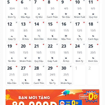
5
6
7
8
9
10
11
30/4
1/5
2/5
3/5
4/5
5/5
6/5
🐍
🐎
🐐
🐒
🐓
🐕
🐖
Đinh Tỵ
Mậu Ngọ
Kỷ Mùi
Canh Thân
Tân Dậu
Nhâm Tuất
Quý Hợi
12
13
14
15
16
17
18
7/5
8/5
9/5
10/5
11/5
12/5
13/5
🐀
🐂
🐅
🐈
🐉
🐍
🐎
Giáp Tý
Ất Sửu
Bính Dần
Đinh Mão
Mậu Thìn
Kỷ Tỵ
Canh Ngọ
19
20
21
22
23
24
25
14/5
15/5
16/5
17/5
18/5
19/5
20/5
🐐
🐒
🐓
🐕
🐖
🐀
🐂
Tân Mùi
Nhâm Thân
Quý Dậu
Giáp Tuất
Ất Hợi
Bính Tý
Đinh Sửu
26
27
28
29
30
1
2
21/5
22/5
23/5
24/5
25/5
🐅
🐈
🐉
🐍
🐎
Mậu Dần
Kỷ Mão
Canh Thìn
Tân Tỵ
Nhâm Ngọ