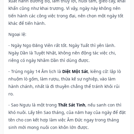
xuất hành đường bộ, làm thủy lợi, nuôi tằm, gieo cấy, khai
khẩn cũng như khai trương. Vì vậy, ngày này không nên
tiến hành các công việc trọng đại, nên chọn một ngày tốt
khác để tiến hành.
Ngoại lệ
:
- Ngày Ngọ Đăng Viên rất tốt. Ngày Tuất thì yên lành.
Ngày Dần là Tuyệt Nhật, không nên động tác việc chi,
riêng có ngày Nhâm Dần thì dùng được.
- Trúng ngày 14 Âm lịch là
Diệt Một Sát
, kiêng cữ: lập lò
nhuộm lò gốm, làm rượu, thừa kế sự nghiệp, vào làm
hành chánh, nhất là đi thuyền chẳng thể tránh khỏi rủi
ro.
- Sao Ngưu là một trong
Thất Sát Tinh
, nếu sanh con thì
khó nuôi. Lấy tên Sao tháng, của năm hay của ngày để đặt
tên cho con kết hợp làm việc Âm Đức ngay trong tháng
sinh mới mong nuôi con khôn lớn được.