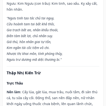
Ngưu: Kim Ngưu (con trâu): Kim tinh, sao xấu. Kỵ xây cất,
hôn nhân.
“Ngưu tinh tạo tác chủ tai nguy,
Cửu hoành tam tai bất khả thôi,
Gia trạch bất an, nhân khẩu thoái,
Điền tàm bất lợi, chủ nhân suy.
Giá thú, hôn nhân giai tự tổn,
Kim ngân tài cốc tiệm vô chi.
Nhược thị khai môn, tính phóng thủy,
Ngưu trư dương mã diệc thương bi.”
Thập Nhị Kiến Trừ
Trực Thâu
Nên làm
: Cấy lúa, gặt lúa, mua trâu, nuôi tằm, đi săn thú
cá, tu sửa cây cối. Động thổ, san nền đắp nền, nữ nhân
khởi ngày uống thuốc chưa bệnh, lên quan lãnh chức,