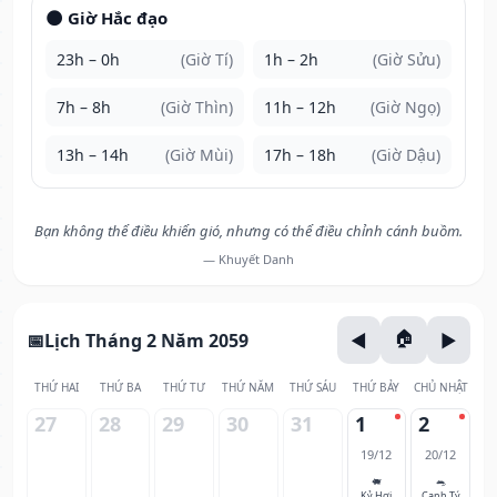
🌑 Giờ Hắc đạo
23h – 0h
(Giờ Tí)
1h – 2h
(Giờ Sửu)
7h – 8h
(Giờ Thìn)
11h – 12h
(Giờ Ngọ)
13h – 14h
(Giờ Mùi)
17h – 18h
(Giờ Dậu)
Bạn không thể điều khiển gió, nhưng có thể điều chỉnh cánh buồm.
— Khuyết Danh
Lịch Tháng 2 Năm 2059
THỨ HAI
THỨ BA
THỨ TƯ
THỨ NĂM
THỨ SÁU
THỨ BẢY
CHỦ NHẬT
27
28
29
30
31
1
2
19/12
20/12
🐖
🐀
Kỷ Hợi
Canh Tý