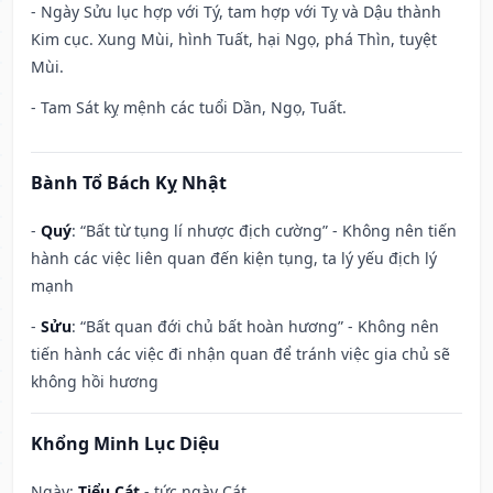
- Ngày Sửu lục hợp với Tý, tam hợp với Tỵ và Dậu thành
Kim cục. Xung Mùi, hình Tuất, hại Ngọ, phá Thìn, tuyệt
Mùi.
- Tam Sát kỵ mệnh các tuổi Dần, Ngọ, Tuất.
Bành Tổ Bách Kỵ Nhật
-
Quý
: “Bất từ tụng lí nhược địch cường” - Không nên tiến
hành các việc liên quan đến kiện tụng, ta lý yếu địch lý
mạnh
-
Sửu
: “Bất quan đới chủ bất hoàn hương” - Không nên
tiến hành các việc đi nhận quan để tránh việc gia chủ sẽ
không hồi hương
Khổng Minh Lục Diệu
Ngày:
Tiểu Cát
- tức ngày Cát.