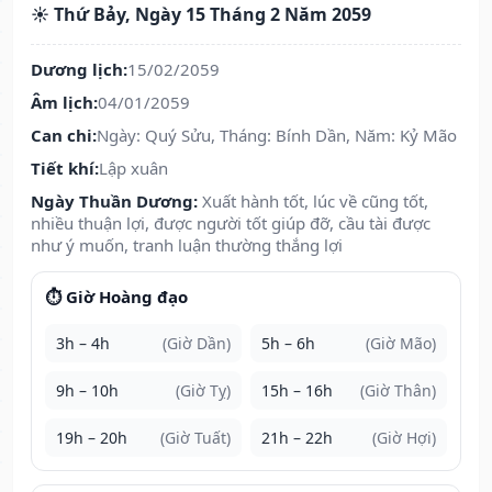
☀️ Thứ Bảy, Ngày 15 Tháng 2 Năm 2059
Dương lịch:
15/02/2059
Âm lịch:
04/01/2059
Can chi:
Ngày: Quý Sửu, Tháng: Bính Dần, Năm: Kỷ Mão
Tiết khí:
Lập xuân
Ngày Thuần Dương:
Xuất hành tốt, lúc về cũng tốt,
nhiều thuận lợi, được người tốt giúp đỡ, cầu tài được
như ý muốn, tranh luận thường thắng lợi
⏱️ Giờ Hoàng đạo
3h – 4h
(Giờ Dần)
5h – 6h
(Giờ Mão)
9h – 10h
(Giờ Tỵ)
15h – 16h
(Giờ Thân)
19h – 20h
(Giờ Tuất)
21h – 22h
(Giờ Hợi)