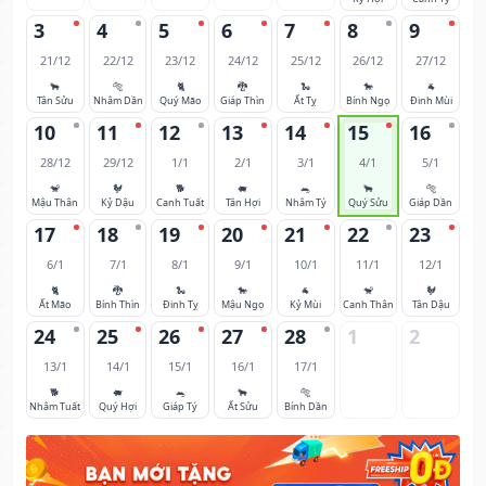
3
4
5
6
7
8
9
21/12
22/12
23/12
24/12
25/12
26/12
27/12
🐂
🐅
🐈
🐉
🐍
🐎
🐐
Tân Sửu
Nhâm Dần
Quý Mão
Giáp Thìn
Ất Tỵ
Bính Ngọ
Đinh Mùi
10
11
12
13
14
15
16
28/12
29/12
1/1
2/1
3/1
4/1
5/1
🐒
🐓
🐕
🐖
🐀
🐂
🐅
Mậu Thân
Kỷ Dậu
Canh Tuất
Tân Hợi
Nhâm Tý
Quý Sửu
Giáp Dần
17
18
19
20
21
22
23
6/1
7/1
8/1
9/1
10/1
11/1
12/1
🐈
🐉
🐍
🐎
🐐
🐒
🐓
Ất Mão
Bính Thìn
Đinh Tỵ
Mậu Ngọ
Kỷ Mùi
Canh Thân
Tân Dậu
24
25
26
27
28
1
2
13/1
14/1
15/1
16/1
17/1
🐕
🐖
🐀
🐂
🐅
Nhâm Tuất
Quý Hợi
Giáp Tý
Ất Sửu
Bính Dần