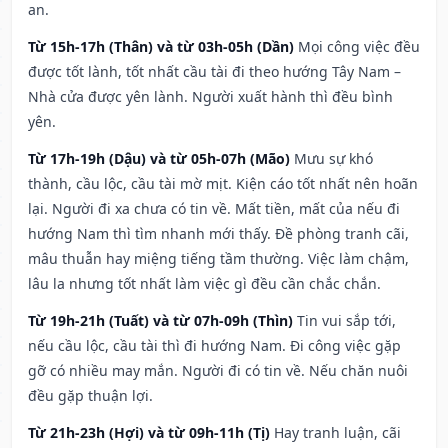
an.
Từ 15h-17h (Thân) và từ 03h-05h (Dần)
Mọi công việc đều
được tốt lành, tốt nhất cầu tài đi theo hướng Tây Nam –
Nhà cửa được yên lành. Người xuất hành thì đều bình
yên.
Từ 17h-19h (Dậu) và từ 05h-07h (Mão)
Mưu sự khó
thành, cầu lộc, cầu tài mờ mịt. Kiện cáo tốt nhất nên hoãn
lại. Người đi xa chưa có tin về. Mất tiền, mất của nếu đi
hướng Nam thì tìm nhanh mới thấy. Đề phòng tranh cãi,
mâu thuẫn hay miệng tiếng tầm thường. Việc làm chậm,
lâu la nhưng tốt nhất làm việc gì đều cần chắc chắn.
Từ 19h-21h (Tuất) và từ 07h-09h (Thìn)
Tin vui sắp tới,
nếu cầu lộc, cầu tài thì đi hướng Nam. Đi công việc gặp
gỡ có nhiều may mắn. Người đi có tin về. Nếu chăn nuôi
đều gặp thuận lợi.
Từ 21h-23h (Hợi) và từ 09h-11h (Tị)
Hay tranh luận, cãi