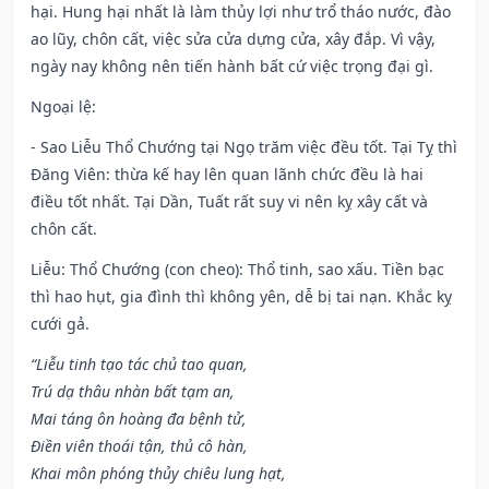
hại. Hung hại nhất là làm thủy lợi như trổ tháo nước, đào
ao lũy, chôn cất, việc sửa cửa dựng cửa, xây đắp. Vì vậy,
ngày nay không nên tiến hành bất cứ việc trọng đại gì.
Ngoại lệ
:
- Sao Liễu Thổ Chướng tại Ngọ trăm việc đều tốt. Tại Tỵ thì
Đăng Viên: thừa kế hay lên quan lãnh chức đều là hai
điều tốt nhất. Tại Dần, Tuất rất suy vi nên kỵ xây cất và
chôn cất.
Liễu: Thổ Chướng (con cheo): Thổ tinh, sao xấu. Tiền bạc
thì hao hụt, gia đình thì không yên, dễ bị tai nạn. Khắc kỵ
cưới gả.
“Liễu tinh tạo tác chủ tao quan,
Trú dạ thâu nhàn bất tạm an,
Mai táng ôn hoàng đa bệnh tử,
Điền viên thoái tận, thủ cô hàn,
Khai môn phóng thủy chiêu lung hạt,