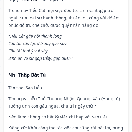
Trong này Tiểu Cát mọi việc đều tốt lành và ít gặp trở
ngại. Mưu đại sự hanh thông, thuận lợi, cùng với đó âm
phúc độ trì, che chở, được quý nhân nâng đỡ.
“Tiểu Cát gặp hội thanh long
Cầu tài cầu lộc ở trong quẻ này
Cầu tài toại ý vui vầy
Bình an vô sự gặp thầy, gặp quen.”
Nhị Thập Bát Tú
Tên sao
: Sao Liễu
Tên ngày
: Liễu Thổ Chương Nhậm Quang: Xấu (Hung tú)
Tướng tinh con gấu ngựa, chủ trị ngày thứ 7.
Nên làm
: Không có bất kỳ việc chi hạp với Sao Liễu.
Kiêng cữ
: Khởi công tạo tác việc chi cũng rất bất lợi, hung