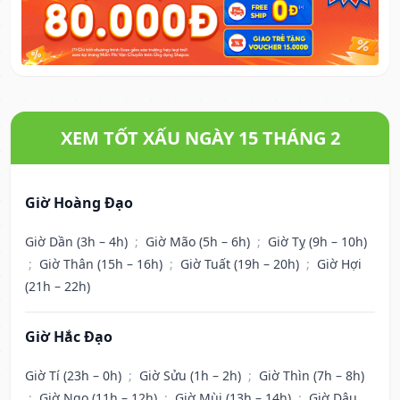
XEM TỐT XẤU NGÀY 15 THÁNG 2
Giờ Hoàng Đạo
Giờ Dần (3h – 4h)
;
Giờ Mão (5h – 6h)
;
Giờ Tỵ (9h – 10h)
;
Giờ Thân (15h – 16h)
;
Giờ Tuất (19h – 20h)
;
Giờ Hợi
(21h – 22h)
Giờ Hắc Đạo
Giờ Tí (23h – 0h)
;
Giờ Sửu (1h – 2h)
;
Giờ Thìn (7h – 8h)
;
Giờ Ngọ (11h – 12h)
;
Giờ Mùi (13h – 14h)
;
Giờ Dậu