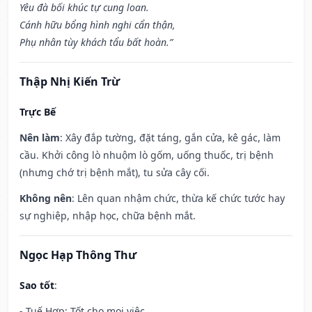
Yêu đà bối khúc tự cung loan.
Cánh hữu bổng hình nghi cẩn thận,
Phụ nhân tùy khách tẩu bất hoàn.”
Thập Nhị Kiến Trừ
Trực Bế
Nên làm
: Xây đắp tường, đặt táng, gắn cửa, kê gác, làm
cầu. Khởi công lò nhuộm lò gốm, uống thuốc, trị bệnh
(nhưng chớ trị bệnh mắt), tu sửa cây cối.
Không nên
: Lên quan nhậm chức, thừa kế chức tước hay
sự nghiệp, nhập học, chữa bệnh mắt.
Ngọc Hạp Thông Thư
Sao tốt
:
- Tuế Hợp: Tốt cho mọi việc.