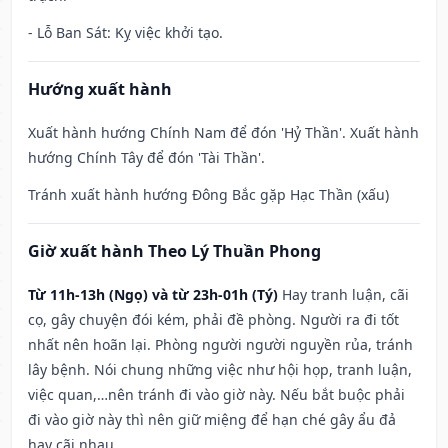
- Lỗ Ban Sát: Kỵ việc khởi tạo.
Hướng xuất hành
Xuất hành hướng Chính Nam để đón 'Hỷ Thần'. Xuất hành
hướng Chính Tây để đón 'Tài Thần'.
Tránh xuất hành hướng Đông Bắc gặp Hạc Thần (xấu)
Giờ xuất hành Theo Lý Thuần Phong
Từ 11h-13h (Ngọ) và từ 23h-01h (Tý)
Hay tranh luận, cãi
cọ, gây chuyện đói kém, phải đề phòng. Người ra đi tốt
nhất nên hoãn lại. Phòng người người nguyền rủa, tránh
lây bệnh. Nói chung những việc như hội họp, tranh luận,
việc quan,…nên tránh đi vào giờ này. Nếu bắt buộc phải
đi vào giờ này thì nên giữ miệng để hạn ché gây ẩu đả
hay cãi nhau.