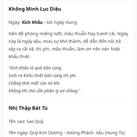
Khổng Minh Lục Diệu
Ngày:
Xích Khẩu
- tức ngày Hung.
Nên đề phòng miệng lưỡi, mâu thuẫn hay tranh cãi. Ngày
này là ngày xấu, mưu sự khó thành, dễ dẫn đến nội bộ
xảy ra cãi vã, thị phi, mâu thuẫn, làm ơn nên oán hoặc
khẩu thiệt.
“Xích Khẩu là quả bần cùng
Sinh ra khẩu thiệt bàn cùng thị phi
Chẳng thời mất của nó khi
Không thì chó cắn phân ly vợ chồng.”
Nhị Thập Bát Tú
Tên sao
: Sao Quỷ
Tên ngày
: Quỷ Kim Dương - Vương Phách: Xấu (Hung Tú)