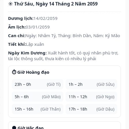
☀️ Thứ Sáu, Ngày 14 Tháng 2 Năm 2059
Dương lịch:
14/02/2059
Âm lịch:
03/01/2059
Can chi:
Ngày: Nhâm Tý, Tháng: Bính Dần, Năm: Kỷ Mão
Tiết khí:
Lập xuân
Ngày Kim Dương:
Xuất hành tốt, có quý nhân phù trợ,
tài lộc thông suốt, thưa kiện có nhiều lý phải
⏱️ Giờ Hoàng đạo
23h – 0h
(Giờ Tí)
1h – 2h
(Giờ Sửu)
5h – 6h
(Giờ Mão)
11h – 12h
(Giờ Ngọ)
15h – 16h
(Giờ Thân)
17h – 18h
(Giờ Dậu)
🌑 Giờ Hắc đạo