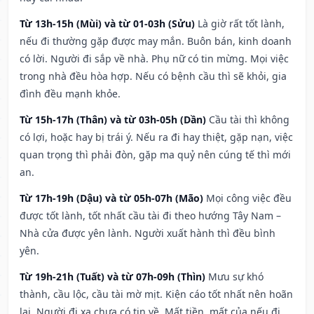
Từ 13h-15h (Mùi) và từ 01-03h (Sửu)
Là giờ rất tốt lành,
nếu đi thường gặp được may mắn. Buôn bán, kinh doanh
có lời. Người đi sắp về nhà. Phụ nữ có tin mừng. Mọi việc
trong nhà đều hòa hợp. Nếu có bệnh cầu thì sẽ khỏi, gia
đình đều mạnh khỏe.
Từ 15h-17h (Thân) và từ 03h-05h (Dần)
Cầu tài thì không
có lợi, hoặc hay bị trái ý. Nếu ra đi hay thiệt, gặp nạn, việc
quan trọng thì phải đòn, gặp ma quỷ nên cúng tế thì mới
an.
Từ 17h-19h (Dậu) và từ 05h-07h (Mão)
Mọi công việc đều
được tốt lành, tốt nhất cầu tài đi theo hướng Tây Nam –
Nhà cửa được yên lành. Người xuất hành thì đều bình
yên.
Từ 19h-21h (Tuất) và từ 07h-09h (Thìn)
Mưu sự khó
thành, cầu lộc, cầu tài mờ mịt. Kiện cáo tốt nhất nên hoãn
lại. Người đi xa chưa có tin về. Mất tiền, mất của nếu đi