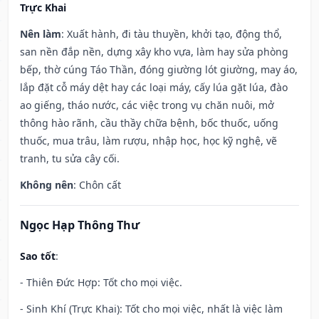
Trực Khai
Nên làm
: Xuất hành, đi tàu thuyền, khởi tạo, động thổ,
san nền đắp nền, dựng xây kho vựa, làm hay sửa phòng
bếp, thờ cúng Táo Thần, đóng giường lót giường, may áo,
lắp đặt cỗ máy dệt hay các loại máy, cấy lúa gặt lúa, đào
ao giếng, tháo nước, các việc trong vụ chăn nuôi, mở
thông hào rãnh, cầu thầy chữa bệnh, bốc thuốc, uống
thuốc, mua trâu, làm rượu, nhập học, học kỹ nghệ, vẽ
tranh, tu sửa cây cối.
Không nên
: Chôn cất
Ngọc Hạp Thông Thư
Sao tốt
:
- Thiên Đức Hợp: Tốt cho mọi việc.
- Sinh Khí (Trực Khai): Tốt cho mọi việc, nhất là việc làm