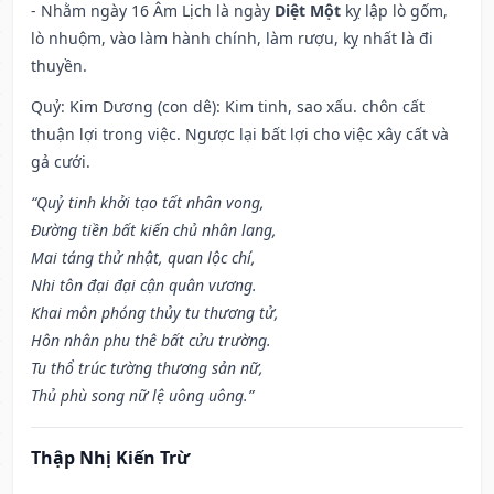
- Nhằm ngày 16 Âm Lịch là ngày
Diệt Một
kỵ lập lò gốm,
lò nhuộm, vào làm hành chính, làm rượu, kỵ nhất là đi
thuyền.
Quỷ: Kim Dương (con dê): Kim tinh, sao xấu. chôn cất
thuận lợi trong việc. Ngược lại bất lợi cho việc xây cất và
gả cưới.
“Quỷ tinh khởi tạo tất nhân vong,
Đường tiền bất kiến chủ nhân lang,
Mai táng thử nhật, quan lộc chí,
Nhi tôn đại đại cận quân vương.
Khai môn phóng thủy tu thương tử,
Hôn nhân phu thê bất cửu trường.
Tu thổ trúc tường thương sản nữ,
Thủ phù song nữ lệ uông uông.”
Thập Nhị Kiến Trừ