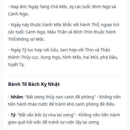
- Nạp âm: Ngày Tang Chá Mộc, kỵ các tuổi: Bính Ngọ và
Canh Ngọ.
- Ngày này thuộc hành Mộc khắc với hành Thổ, ngoại trừ
các tuổi: Canh Ngọ, Mậu Thân và Bính Thìn thuộc hành
Thổ không sợ Mộc.
- Ngày Tý lục hợp với Sửu, tam hợp với Thìn và Thân
thành Thủy cục. Xung Ngọ, hình Mão, hại Mùi, phá Dậu,
tuyệt Tỵ.
Bành Tổ Bách Kỵ Nhật
-
Nhâm
: “Bất ương thủy nan canh đê phòng” - Không nên
tiến hành tháo nước để tránh khó canh phòng đê điều
-
Tý
: “Bất vấn bốc tự nhạ tai ương” - Không nên tiến hành
gieo quẻ hỏi việc để tránh tự rước lấy tai ương