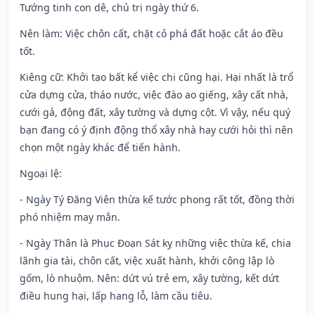
Tướng tinh con dê, chủ trị ngày thứ 6.
Nên làm
: Việc chôn cất, chặt cỏ phá đất hoặc cắt áo đều
tốt.
Kiêng cữ
: Khởi tạo bất kể việc chi cũng hại. Hại nhất là trổ
cửa dựng cửa, tháo nước, việc đào ao giếng, xây cất nhà,
cưới gả, động đất, xây tường và dựng cột. Vì vậy, nếu quý
bạn đang có ý định động thổ xây nhà hay cưới hỏi thì nên
chọn một ngày khác để tiến hành.
Ngoại lệ
:
- Ngày Tý Đăng Viên thừa kế tước phong rất tốt, đồng thời
phó nhiệm may mắn.
- Ngày Thân là Phục Đoạn Sát kỵ những việc thừa kế, chia
lãnh gia tài, chôn cất, việc xuất hành, khởi công lập lò
gốm, lò nhuộm. Nên: dứt vú trẻ em, xây tường, kết dứt
điều hung hại, lấp hang lỗ, làm cầu tiêu.