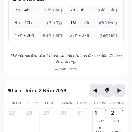
3h – 4h
(Giờ Dần)
7h – 8h
(Giờ Thìn)
9h – 10h
(Giờ Tỵ)
13h – 14h
(Giờ Mùi)
19h – 20h
(Giờ Tuất)
21h – 22h
(Giờ Hợi)
Mọi ước mơ đều có thể thành sự thật nếu bạn đủ can đảm để theo
đuổi chúng.
— Walt Disney
Lịch Tháng 2 Năm 2059
THỨ HAI
THỨ BA
THỨ TƯ
THỨ NĂM
THỨ SÁU
THỨ BẢY
CHỦ NHẬT
27
28
29
30
31
1
2
19/12
20/12
🐖
🐀
Kỷ Hợi
Canh Tý