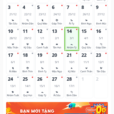
3
4
5
6
7
8
9
21/12
22/12
23/12
24/12
25/12
26/12
27/12
🐂
🐅
🐈
🐉
🐍
🐎
🐐
Tân Sửu
Nhâm Dần
Quý Mão
Giáp Thìn
Ất Tỵ
Bính Ngọ
Đinh Mùi
10
11
12
13
14
15
16
28/12
29/12
1/1
2/1
3/1
4/1
5/1
🐒
🐓
🐕
🐖
🐀
🐂
🐅
Mậu Thân
Kỷ Dậu
Canh Tuất
Tân Hợi
Nhâm Tý
Quý Sửu
Giáp Dần
17
18
19
20
21
22
23
6/1
7/1
8/1
9/1
10/1
11/1
12/1
🐈
🐉
🐍
🐎
🐐
🐒
🐓
Ất Mão
Bính Thìn
Đinh Tỵ
Mậu Ngọ
Kỷ Mùi
Canh Thân
Tân Dậu
24
25
26
27
28
1
2
13/1
14/1
15/1
16/1
17/1
🐕
🐖
🐀
🐂
🐅
Nhâm Tuất
Quý Hợi
Giáp Tý
Ất Sửu
Bính Dần