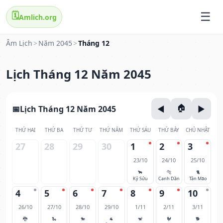
🗓️
Amlich.org
Âm Lịch
>
Năm 2045
>
Tháng 12
Lịch Tháng 12 Năm 2045
Lịch Tháng 12 Năm 2045
THỨ HAI
THỨ BA
THỨ TƯ
THỨ NĂM
THỨ SÁU
THỨ BẢY
CHỦ NHẬT
27
28
29
30
1
2
3
23/10
24/10
25/10
🐂
🐅
🐈
Kỷ Sửu
Canh Dần
Tân Mão
4
5
6
7
8
9
10
26/10
27/10
28/10
29/10
1/11
2/11
3/11
🐉
🐍
🐎
🐐
🐒
🐓
🐕