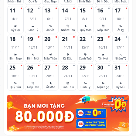
Nhâm Thìn
Quý Tỵ
Giáp Ngọ
Ất Mùi
Bính Thân
Đinh Dậu
Mậu Tuất
11
12
13
14
15
16
17
4/11
5/11
6/11
7/11
8/11
9/11
10/11
🐖
🐀
🐂
🐅
🐈
🐉
🐍
Kỷ Hợi
Canh Tý
Tân Sửu
Nhâm Dần
Quý Mão
Giáp Thìn
Ất Tỵ
18
19
20
21
22
23
24
11/11
12/11
13/11
14/11
15/11
16/11
17/11
🐎
🐐
🐒
🐓
🐕
🐖
🐀
Bính Ngọ
Đinh Mùi
Mậu Thân
Kỷ Dậu
Canh Tuất
Tân Hợi
Nhâm Tý
25
26
27
28
29
30
31
18/11
19/11
20/11
21/11
22/11
23/11
24/11
🐂
🐅
🐈
🐉
🐍
🐎
🐐
Quý Sửu
Giáp Dần
Ất Mão
Bính Thìn
Đinh Tỵ
Mậu Ngọ
Kỷ Mùi