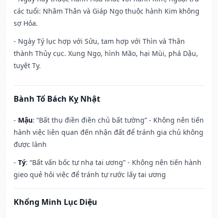
các tuổi: Nhâm Thân và Giáp Ngọ thuộc hành Kim không
sợ Hỏa.
- Ngày Tý lục hợp với Sửu, tam hợp với Thìn và Thân
thành Thủy cục. Xung Ngọ, hình Mão, hại Mùi, phá Dậu,
tuyệt Tỵ.
Bành Tổ Bách Kỵ Nhật
-
Mậu
: “Bất thụ điền điền chủ bất tường” - Không nên tiến
hành việc liên quan đến nhận đất để tránh gia chủ không
được lành
-
Tý
: “Bất vấn bốc tự nhạ tai ương” - Không nên tiến hành
gieo quẻ hỏi việc để tránh tự rước lấy tai ương
Khổng Minh Lục Diệu