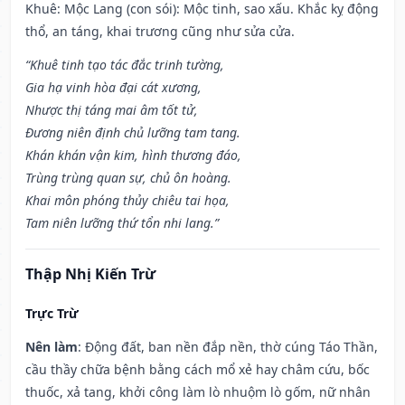
Khuê: Mộc Lang (con sói): Mộc tinh, sao xấu. Khắc kỵ động
thổ, an táng, khai trương cũng như sửa cửa.
“Khuê tinh tạo tác đắc trinh tường,
Gia hạ vinh hòa đại cát xương,
Nhược thị táng mai âm tốt tử,
Đương niên định chủ lưỡng tam tang.
Khán khán vận kim, hình thương đáo,
Trùng trùng quan sự, chủ ôn hoàng.
Khai môn phóng thủy chiêu tai họa,
Tam niên lưỡng thứ tổn nhi lang.”
Thập Nhị Kiến Trừ
Trực Trừ
Nên làm
: Động đất, ban nền đắp nền, thờ cúng Táo Thần,
cầu thầy chữa bệnh bằng cách mổ xẻ hay châm cứu, bốc
thuốc, xả tang, khởi công làm lò nhuộm lò gốm, nữ nhân