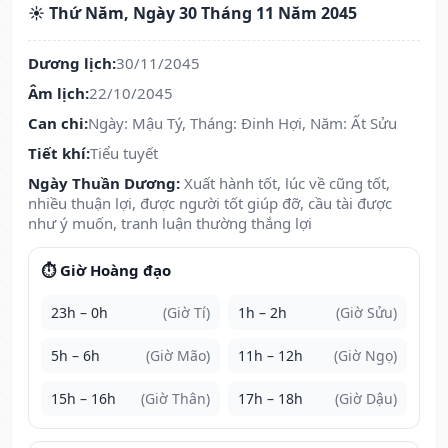
☀️ Thứ Năm, Ngày 30 Tháng 11 Năm 2045
Dương lịch:
30/11/2045
Âm lịch:
22/10/2045
Can chi:
Ngày: Mậu Tý, Tháng: Đinh Hợi, Năm: Ất Sửu
Tiết khí:
Tiểu tuyết
Ngày Thuần Dương:
Xuất hành tốt, lúc về cũng tốt,
nhiều thuận lợi, được người tốt giúp đỡ, cầu tài được
như ý muốn, tranh luận thường thắng lợi
⏱️ Giờ Hoàng đạo
23h – 0h
(Giờ Tí)
1h – 2h
(Giờ Sửu)
5h – 6h
(Giờ Mão)
11h – 12h
(Giờ Ngọ)
15h – 16h
(Giờ Thân)
17h – 18h
(Giờ Dậu)