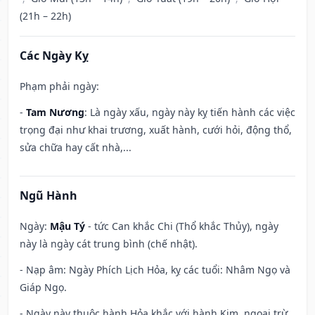
(21h – 22h)
Các Ngày Kỵ
Phạm phải ngày:
-
Tam Nương
: Là ngày xấu, ngày này kỵ tiến hành các việc
trọng đại như khai trương, xuất hành, cưới hỏi, động thổ,
sửa chữa hay cất nhà,...
Ngũ Hành
Ngày:
Mậu Tý
- tức Can khắc Chi (Thổ khắc Thủy), ngày
này là ngày cát trung bình (chế nhật).
- Nạp âm: Ngày Phích Lịch Hỏa, kỵ các tuổi: Nhâm Ngọ và
Giáp Ngọ.
- Ngày này thuộc hành Hỏa khắc với hành Kim, ngoại trừ