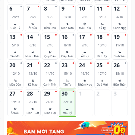
6
7
8
9
10
11
12
28/9
29/9
30/9
1/10
2/10
3/10
4/10
🐀
🐂
🐅
🐈
🐉
🐍
🐎
Giáp Tý
Ất Sửu
Bính Dần
Đinh Mão
Mậu Thìn
Kỷ Tỵ
Canh Ngọ
13
14
15
16
17
18
19
5/10
6/10
7/10
8/10
9/10
10/10
11/10
🐐
🐒
🐓
🐕
🐖
🐀
🐂
Tân Mùi
Nhâm Thân
Quý Dậu
Giáp Tuất
Ất Hợi
Bính Tý
Đinh Sửu
20
21
22
23
24
25
26
12/10
13/10
14/10
15/10
16/10
17/10
18/10
🐅
🐈
🐉
🐍
🐎
🐐
🐒
Mậu Dần
Kỷ Mão
Canh Thìn
Tân Tỵ
Nhâm Ngọ
Quý Mùi
Giáp Thân
27
28
29
30
1
2
3
19/10
20/10
21/10
22/10
🐓
🐕
🐖
🐀
Ất Dậu
Bính Tuất
Đinh Hợi
Mậu Tý