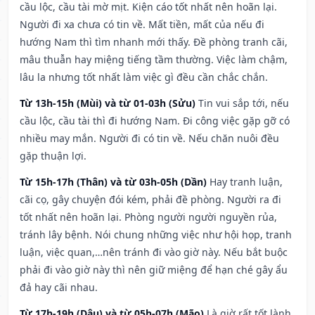
cầu lộc, cầu tài mờ mịt. Kiện cáo tốt nhất nên hoãn lại.
Người đi xa chưa có tin về. Mất tiền, mất của nếu đi
hướng Nam thì tìm nhanh mới thấy. Đề phòng tranh cãi,
mâu thuẫn hay miệng tiếng tầm thường. Việc làm chậm,
lâu la nhưng tốt nhất làm việc gì đều cần chắc chắn.
Từ 13h-15h (Mùi) và từ 01-03h (Sửu)
Tin vui sắp tới, nếu
cầu lộc, cầu tài thì đi hướng Nam. Đi công việc gặp gỡ có
nhiều may mắn. Người đi có tin về. Nếu chăn nuôi đều
gặp thuận lợi.
Từ 15h-17h (Thân) và từ 03h-05h (Dần)
Hay tranh luận,
cãi cọ, gây chuyện đói kém, phải đề phòng. Người ra đi
tốt nhất nên hoãn lại. Phòng người người nguyền rủa,
tránh lây bệnh. Nói chung những việc như hội họp, tranh
luận, việc quan,…nên tránh đi vào giờ này. Nếu bắt buộc
phải đi vào giờ này thì nên giữ miệng để hạn ché gây ẩu
đả hay cãi nhau.
Từ 17h-19h (Dậu) và từ 05h-07h (Mão)
Là giờ rất tốt lành,