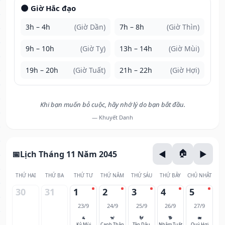
🌑 Giờ Hắc đạo
3h – 4h
(Giờ Dần)
7h – 8h
(Giờ Thìn)
9h – 10h
(Giờ Tỵ)
13h – 14h
(Giờ Mùi)
19h – 20h
(Giờ Tuất)
21h – 22h
(Giờ Hợi)
Khi bạn muốn bỏ cuộc, hãy nhớ lý do bạn bắt đầu.
— Khuyết Danh
Lịch Tháng 11 Năm 2045
THỨ HAI
THỨ BA
THỨ TƯ
THỨ NĂM
THỨ SÁU
THỨ BẢY
CHỦ NHẬT
30
31
1
2
3
4
5
23/9
24/9
25/9
26/9
27/9
🐐
🐒
🐓
🐕
🐖
Kỷ Mùi
Canh Thân
Tân Dậu
Nhâm Tuất
Quý Hợi