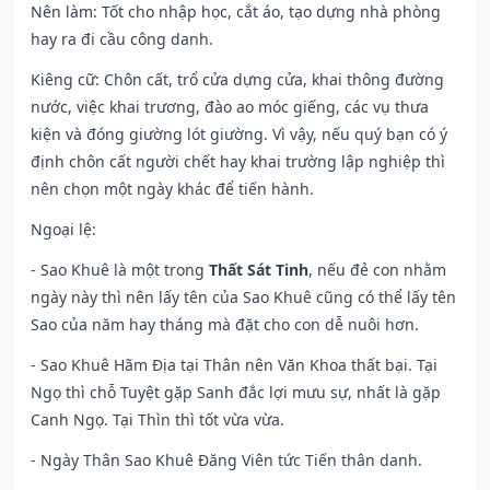
Nên làm
: Tốt cho nhập học, cắt áo, tạo dựng nhà phòng
hay ra đi cầu công danh.
Kiêng cữ
: Chôn cất, trổ cửa dựng cửa, khai thông đường
nước, việc khai trương, đào ao móc giếng, các vụ thưa
kiện và đóng giường lót giường. Vì vậy, nếu quý bạn có ý
định chôn cất người chết hay khai trường lập nghiệp thì
nên chọn một ngày khác để tiến hành.
Ngoại lệ
:
- Sao Khuê là một trong
Thất Sát Tinh
, nếu đẻ con nhằm
ngày này thì nên lấy tên của Sao Khuê cũng có thể lấy tên
Sao của năm hay tháng mà đặt cho con dễ nuôi hơn.
- Sao Khuê Hãm Địa tại Thân nên Văn Khoa thất bại. Tại
Ngọ thì chỗ Tuyệt gặp Sanh đắc lợi mưu sự, nhất là gặp
Canh Ngọ. Tại Thìn thì tốt vừa vừa.
- Ngày Thân Sao Khuê Đăng Viên tức Tiến thân danh.