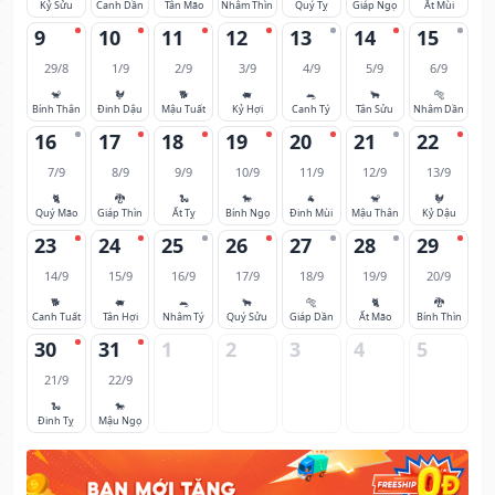
Kỷ Sửu
Canh Dần
Tân Mão
Nhâm Thìn
Quý Tỵ
Giáp Ngọ
Ất Mùi
9
10
11
12
13
14
15
29/8
1/9
2/9
3/9
4/9
5/9
6/9
🐒
🐓
🐕
🐖
🐀
🐂
🐅
Bính Thân
Đinh Dậu
Mậu Tuất
Kỷ Hợi
Canh Tý
Tân Sửu
Nhâm Dần
16
17
18
19
20
21
22
7/9
8/9
9/9
10/9
11/9
12/9
13/9
🐈
🐉
🐍
🐎
🐐
🐒
🐓
Quý Mão
Giáp Thìn
Ất Tỵ
Bính Ngọ
Đinh Mùi
Mậu Thân
Kỷ Dậu
23
24
25
26
27
28
29
14/9
15/9
16/9
17/9
18/9
19/9
20/9
🐕
🐖
🐀
🐂
🐅
🐈
🐉
Canh Tuất
Tân Hợi
Nhâm Tý
Quý Sửu
Giáp Dần
Ất Mão
Bính Thìn
30
31
1
2
3
4
5
21/9
22/9
🐍
🐎
Đinh Tỵ
Mậu Ngọ