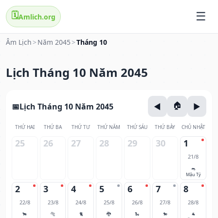
🗓️
Amlich.org
Âm Lịch
>
Năm 2045
>
Tháng 10
Lịch Tháng 10 Năm 2045
Lịch Tháng 10 Năm 2045
THỨ HAI
THỨ BA
THỨ TƯ
THỨ NĂM
THỨ SÁU
THỨ BẢY
CHỦ NHẬT
25
26
27
28
29
30
1
21/8
🐀
Mậu Tý
2
3
4
5
6
7
8
22/8
23/8
24/8
25/8
26/8
27/8
28/8
🐂
🐅
🐈
🐉
🐍
🐎
🐐