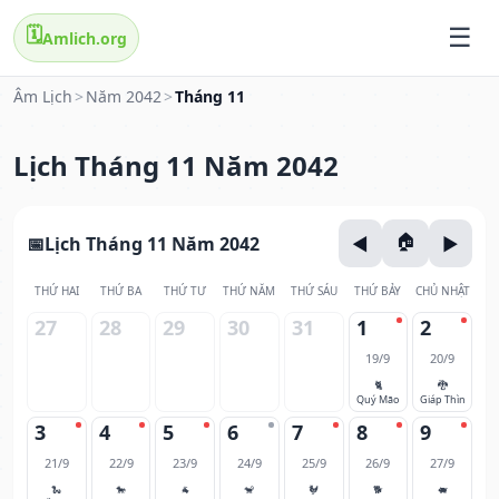
🗓️
Amlich.org
Âm Lịch
>
Năm 2042
>
Tháng 11
Lịch Tháng 11 Năm 2042
Lịch Tháng 11 Năm 2042
THỨ HAI
THỨ BA
THỨ TƯ
THỨ NĂM
THỨ SÁU
THỨ BẢY
CHỦ NHẬT
27
28
29
30
31
1
2
19/9
20/9
🐈
🐉
Quý Mão
Giáp Thìn
3
4
5
6
7
8
9
21/9
22/9
23/9
24/9
25/9
26/9
27/9
🐍
🐎
🐐
🐒
🐓
🐕
🐖