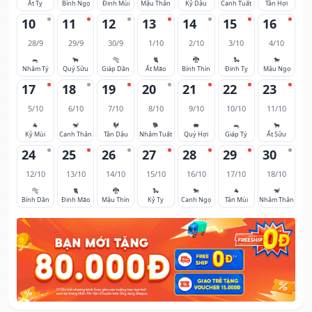
Ất Tỵ
Bính Ngọ
Đinh Mùi
Mậu Thân
Kỷ Dậu
Canh Tuất
Tân Hợi
10
11
12
13
14
15
16
28/9
29/9
30/9
1/10
2/10
3/10
4/10
🐀
🐂
🐅
🐈
🐉
🐍
🐎
Nhâm Tý
Quý Sửu
Giáp Dần
Ất Mão
Bính Thìn
Đinh Tỵ
Mậu Ngọ
17
18
19
20
21
22
23
5/10
6/10
7/10
8/10
9/10
10/10
11/10
🐐
🐒
🐓
🐕
🐖
🐀
🐂
Kỷ Mùi
Canh Thân
Tân Dậu
Nhâm Tuất
Quý Hợi
Giáp Tý
Ất Sửu
24
25
26
27
28
29
30
12/10
13/10
14/10
15/10
16/10
17/10
18/10
🐅
🐈
🐉
🐍
🐎
🐐
🐒
Bính Dần
Đinh Mão
Mậu Thìn
Kỷ Tỵ
Canh Ngọ
Tân Mùi
Nhâm Thân