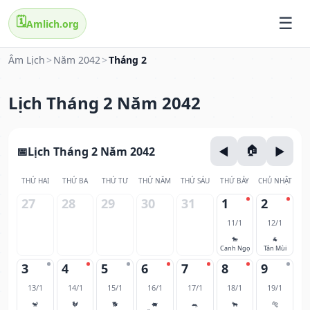
🗓️
Amlich.org
Âm Lịch
>
Năm 2042
>
Tháng 2
Lịch Tháng 2 Năm 2042
Lịch Tháng 2 Năm 2042
THỨ HAI
THỨ BA
THỨ TƯ
THỨ NĂM
THỨ SÁU
THỨ BẢY
CHỦ NHẬT
27
28
29
30
31
1
2
11/1
12/1
🐎
🐐
Canh Ngọ
Tân Mùi
3
4
5
6
7
8
9
13/1
14/1
15/1
16/1
17/1
18/1
19/1
🐒
🐓
🐕
🐖
🐀
🐂
🐅