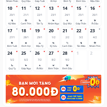
Nhâm Thân
Quý Dậu
Giáp Tuất
Ất Hợi
Bính Tý
Đinh Sửu
Mậu Dần
10
11
12
13
14
15
16
20/1
21/1
22/1
23/1
24/1
25/1
26/1
🐈
🐉
🐍
🐎
🐐
🐒
🐓
Kỷ Mão
Canh Thìn
Tân Tỵ
Nhâm Ngọ
Quý Mùi
Giáp Thân
Ất Dậu
17
18
19
20
21
22
23
27/1
28/1
29/1
1/2
2/2
3/2
4/2
🐕
🐖
🐀
🐂
🐅
🐈
🐉
Bính Tuất
Đinh Hợi
Mậu Tý
Kỷ Sửu
Canh Dần
Tân Mão
Nhâm Thìn
24
25
26
27
28
1
2
5/2
6/2
7/2
8/2
9/2
🐍
🐎
🐐
🐒
🐓
Quý Tỵ
Giáp Ngọ
Ất Mùi
Bính Thân
Đinh Dậu