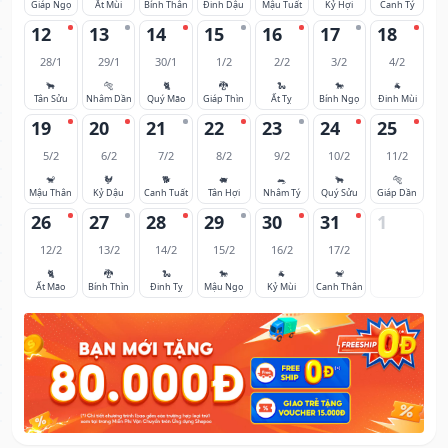
Giáp Ngọ
Ất Mùi
Bính Thân
Đinh Dậu
Mậu Tuất
Kỷ Hợi
Canh Tý
12
13
14
15
16
17
18
28/1
29/1
30/1
1/2
2/2
3/2
4/2
🐂
🐅
🐈
🐉
🐍
🐎
🐐
Tân Sửu
Nhâm Dần
Quý Mão
Giáp Thìn
Ất Tỵ
Bính Ngọ
Đinh Mùi
19
20
21
22
23
24
25
5/2
6/2
7/2
8/2
9/2
10/2
11/2
🐒
🐓
🐕
🐖
🐀
🐂
🐅
Mậu Thân
Kỷ Dậu
Canh Tuất
Tân Hợi
Nhâm Tý
Quý Sửu
Giáp Dần
26
27
28
29
30
31
1
12/2
13/2
14/2
15/2
16/2
17/2
🐈
🐉
🐍
🐎
🐐
🐒
Ất Mão
Bính Thìn
Đinh Tỵ
Mậu Ngọ
Kỷ Mùi
Canh Thân