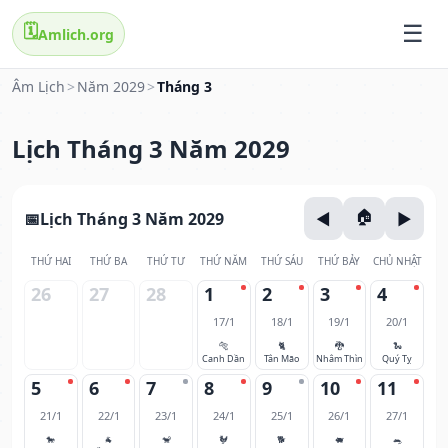
🗓️
Amlich.org
Âm Lịch
>
Năm 2029
>
Tháng 3
Lịch Tháng 3 Năm 2029
Lịch Tháng 3 Năm 2029
THỨ HAI
THỨ BA
THỨ TƯ
THỨ NĂM
THỨ SÁU
THỨ BẢY
CHỦ NHẬT
26
27
28
1
2
3
4
17/1
18/1
19/1
20/1
🐅
🐈
🐉
🐍
Canh Dần
Tân Mão
Nhâm Thìn
Quý Tỵ
5
6
7
8
9
10
11
21/1
22/1
23/1
24/1
25/1
26/1
27/1
🐎
🐐
🐒
🐓
🐕
🐖
🐀