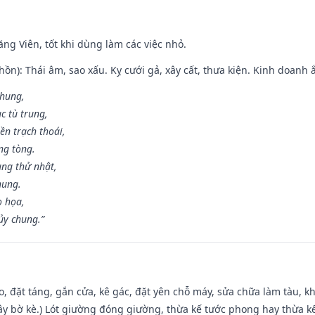
ng Viên, tốt khi dùng làm các việc nhỏ.
ồn): Thái âm, sao xấu. Kỵ cưới gả, xây cất, thưa kiện. Kinh doanh ắ
 hung,
c tù trung,
ền trạch thoái,
ng tòng.
ng thử nhật,
hung.
o họa,
ủy chung.”
o, đặt táng, gắn cửa, kê gác, đặt yên chỗ máy, sửa chữa làm tàu, kh
xây bờ kè.) Lót giường đóng giường, thừa kế tước phong hay thừa k