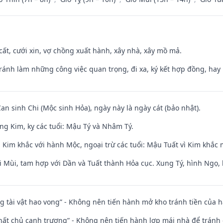
 cất, cưới xin, vợ chồng xuất hành, xây nhà, xây mồ mả.
Tránh làm những công việc quan trọng, đi xa, ký kết hợp đồng, hay 
Can sinh Chi (Mộc sinh Hỏa), ngày này là ngày cát (bảo nhật).
ng Kim, kỵ các tuổi: Mậu Tý và Nhâm Tý.
 Kim khắc với hành Mộc, ngoại trừ các tuổi: Mậu Tuất vì Kim khắc 
i Mùi, tam hợp với Dần và Tuất thành Hỏa cục. Xung Tý, hình Ngọ, 
ng tài vật hao vong” - Không nên tiến hành mở kho tránh tiền của 
 thất chủ canh trương” - Không nên tiến hành lợp mái nhà để tránh 