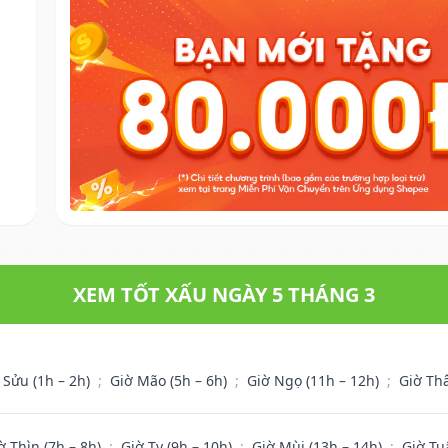
XEM TỐT XẤU NGÀY 5 THÁNG 3
 Sửu (1h – 2h)
;
Giờ Mão (5h – 6h)
;
Giờ Ngọ (11h – 12h)
;
Giờ Th
ờ Thìn (7h – 8h)
;
Giờ Tỵ (9h – 10h)
;
Giờ Mùi (13h – 14h)
;
Giờ Tu