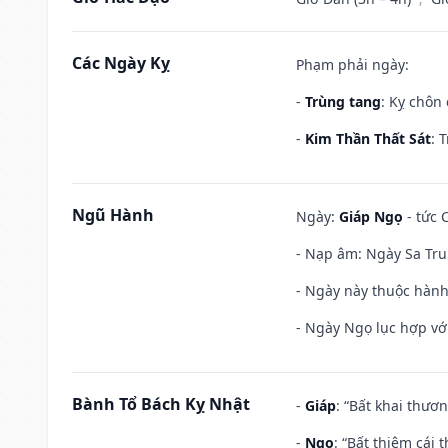
Các Ngày Kỵ
Phạm phải ngày:
-
Trùng tang
: Kỵ chôn
-
Kim Thần Thất Sát
: 
Ngũ Hành
Ngày:
Giáp Ngọ
- tức 
- Nạp âm: Ngày Sa Tru
- Ngày này thuộc hành
- Ngày Ngọ lục hợp vớ
Bành Tổ Bách Kỵ Nhật
-
Giáp
: “Bất khai thươ
-
Ngọ
: “Bất thiêm cái