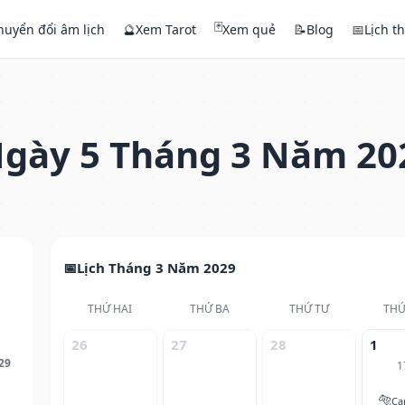
🃏
huyển đổi âm lịch
🔮
Xem Tarot
Xem quẻ
📝
Blog
📅
Lịch t
gày 5 Tháng 3 Năm 20
Lịch Tháng 3 Năm 2029
THỨ HAI
THỨ BA
THỨ TƯ
THỨ
26
27
28
1
29
1
🐅
Ca