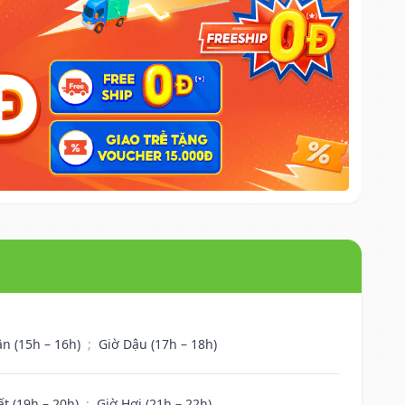
ân (15h – 16h)
;
Giờ Dậu (17h – 18h)
ất (19h – 20h)
;
Giờ Hợi (21h – 22h)