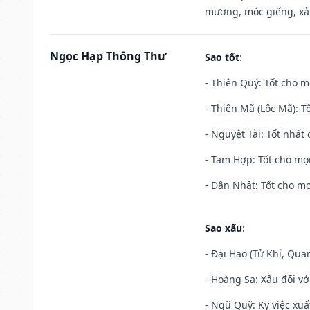
mương, móc giếng, xả
Ngọc Hạp Thông Thư
Sao tốt
:
- Thiên Quý: Tốt cho mọ
- Thiên Mã (Lộc Mã): Tố
- Nguyệt Tài: Tốt nhất 
- Tam Hợp: Tốt cho mọi
- Dân Nhật: Tốt cho mọ
Sao xấu
:
- Đại Hao (Tử Khí, Qua
- Hoàng Sa: Xấu đối vớ
- Ngũ Quỹ: Kỵ việc xuấ