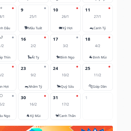
⭐
9
10
11
4/1
25/1
26/1
27/1
🐕
🐖
🐀
nh Dậu
Mậu Tuất
Kỷ Hợi
Canh Tý
🌙
16
17
18
1/2
2/2
3/2
4/2
🐍
🐎
🐐
áp Thìn
Ất Tỵ
Bính Ngọ
Đinh Mùi
23
24
25
8/2
9/2
10/2
11/2
🐀
🐂
🐅
ân Hợi
Nhâm Tý
Quý Sửu
Giáp Dần
🌕
30
31
1
5/2
16/2
17/2
🐐
🐒
ậu Ngọ
Kỷ Mùi
Canh Thân