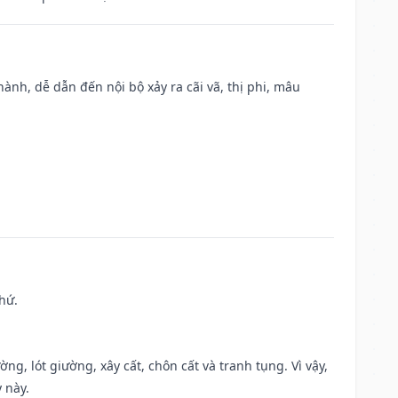
nh, dễ dẫn đến nội bộ xảy ra cãi vã, thị phi, mâu
hứ.
ng, lót giường, xây cất, chôn cất và tranh tụng. Vì vậy,
 này.