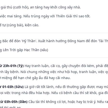
 giá thú (cưới hỏi), an táng hay khởi công xây nhà.
việc mai táng. Nếu trùng ngày với Thiên Giải thì sao tốt.
tế tự (cúng bái), kiện cáo.
 Bắc để đón 'Hỷ Thần'. Xuất hành hướng Đông Nam để đón 'Tài Th
 Lên Trời gặp Hạc Thần (xấu)
ừ 23h-01h (Tý)
Hay tranh luận, cãi cọ, gây chuyện đói kém, phải đ
nh lây bệnh. Nói chung những việc như hội họp, tranh luận, việc q
iữ miệng để hạn ché gây ẩu đả hay cãi nhau.
ừ 01-03h (Sửu)
Là giờ rất tốt lành, nếu đi thường gặp được may mắ
ọi việc trong nhà đều hòa hợp. Nếu có bệnh cầu thì sẽ khỏi, gia 
từ 03h-05h (Dần)
Cầu tài thì không có lợi, hoặc hay bị trái ý. Nếu r
ế thì mới an.