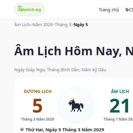
🗓️
Trang chủ
🔄
C
Amlich.org
Âm Lịch
>
Năm 2029
>
Tháng 3
>
Ngày 5
Âm Lịch Hôm Nay, N
Ngày Giáp Ngọ, Tháng Bính Dần, Năm Kỷ Dậu
DƯƠNG LỊCH
ÂM LỊCH
5
21
🐎
Tháng 3 Năm 2029
Tháng 1 Năm 20
☀️ Thứ Hai, Ngày 5 Tháng 3 Năm 2029