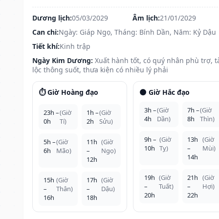
Dương lịch:
05/03/2029
Âm lịch:
21/01/2029
Can chi:
Ngày: Giáp Ngọ, Tháng: Bính Dần, Năm: Kỷ Dậu
Tiết khí:
Kinh trập
Ngày Kim Dương:
Xuất hành tốt, có quý nhân phù trợ, t
lộc thông suốt, thưa kiện có nhiều lý phải
⏱️ Giờ Hoàng đạo
🌑 Giờ Hắc đạo
3h –
(Giờ
7h –
(Giờ
23h –
(Giờ
1h –
(Giờ
4h
Dần)
8h
Thìn)
0h
Tí)
2h
Sửu)
9h –
(Giờ
13h
(Giờ
5h –
(Giờ
11h
(Giờ
10h
Tỵ)
–
Mùi)
6h
Mão)
–
Ngọ)
14h
12h
19h
(Giờ
21h
(Giờ
15h
(Giờ
17h
(Giờ
–
Tuất)
–
Hợi)
–
Thân)
–
Dậu)
20h
22h
16h
18h