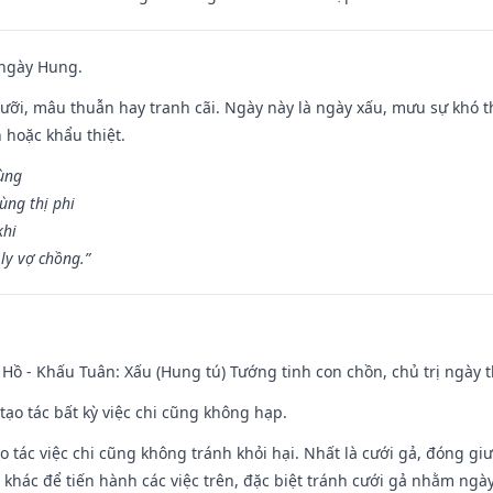
 ngày Hung.
ỡi, mâu thuẫn hay tranh cãi. Ngày này là ngày xấu, mưu sự khó thà
 hoặc khẩu thiệt.
cùng
ùng thị phi
khi
ly vợ chồng.”
Hồ - Khấu Tuân: Xấu (Hung tú) Tướng tinh con chồn, chủ trị ngày t
tạo tác bất kỳ việc chi cũng không hạp.
o tác việc chi cũng không tránh khỏi hại. Nhất là cưới gả, đóng giườ
khác để tiến hành các việc trên, đặc biệt tránh cưới gả nhằm ngày