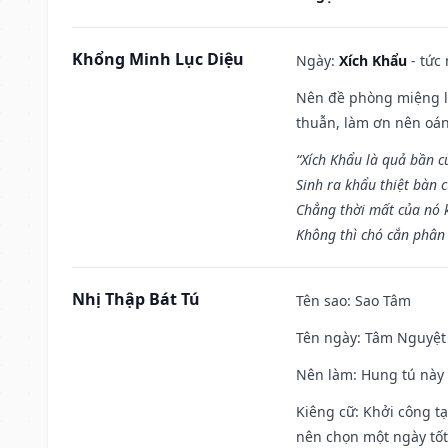
Khổng Minh Lục Diệu
Ngày:
Xích Khẩu
- tức
Nên đề phòng miệng lư
thuẫn, làm ơn nên oán
“Xích Khẩu là quả bần 
Sinh ra khẩu thiệt bàn c
Chẳng thời mất của nó 
Không thì chó cắn phân 
Nhị Thập Bát Tú
Tên sao
: Sao Tâm
Tên ngày
: Tâm Nguyệt 
Nên làm
: Hung tú này 
Kiêng cữ
: Khởi công tạ
nên chọn một ngày tốt 