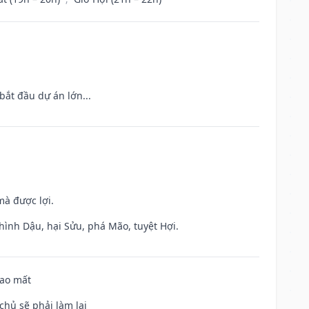
bắt đầu dự án lớn...
mà được lợi.
hình Dậu, hại Sửu, phá Mão, tuyệt Hợi.
hao mất
chủ sẽ phải làm lại