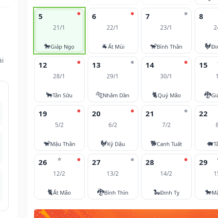
5
6
7
8
21/1
22/1
23/1
2
🐎
🐐
🐒
🐓
Giáp Ngọ
Ất Mùi
Bính Thân
Đi
ài
12
13
14
15
28/1
29/1
30/1
🐂
🐅
🐈
🐉
Tân Sửu
Nhâm Dần
Quý Mão
Gi
19
20
21
22
5/2
6/2
7/2
🐒
🐓
🐕
🐖
Mậu Thân
Kỷ Dậu
Canh Tuất
T
⭐
26
27
28
29
12/2
13/2
14/2
1
🐈
🐉
🐍
🐎
Ất Mão
Bính Thìn
Đinh Tỵ
M