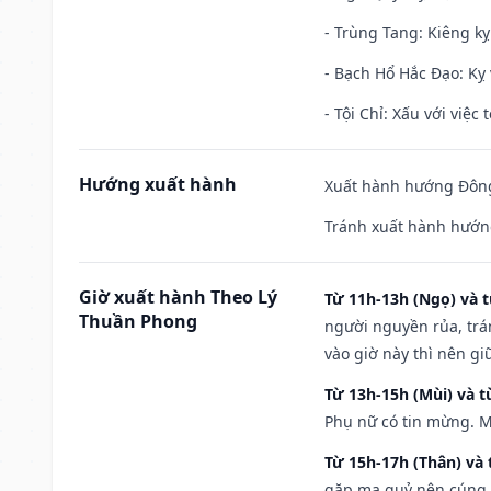
- Trùng Tang: Kiêng kỵ
- Bạch Hổ Hắc Đạo: Kỵ 
- Tội Chỉ: Xấu với việc 
Hướng xuất hành
Xuất hành hướng Đông
Tránh xuất hành hướng
Giờ xuất hành Theo Lý
Từ 11h-13h (Ngọ) và t
Thuần Phong
người nguyền rủa, trá
vào giờ này thì nên g
Từ 13h-15h (Mùi) và t
Phụ nữ có tin mừng. M
Từ 15h-17h (Thân) và 
gặp ma quỷ nên cúng t