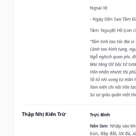
Ngoại lệ
:
- Ngày Dần Sao Tâm Đă
Tâm: Nguyệt Hồ (con ch
“Tâm tinh tạo tác đại vi
Cánh tao hình tụng, ngụ
Ngỗ nghịch quan phi, đi
Mai táng tốt bộc tử tươ
Hôn nhân nhược thị phù
Tử tử nhi vong tự mãn 
Tam niên chi nội liên tạ
Sự sự giáo quân một th
Thập Nhị Kiến Trừ
Trực Bình
Nên làm
: Nhập vào kh
bùn, đắp đất, lót đá, 