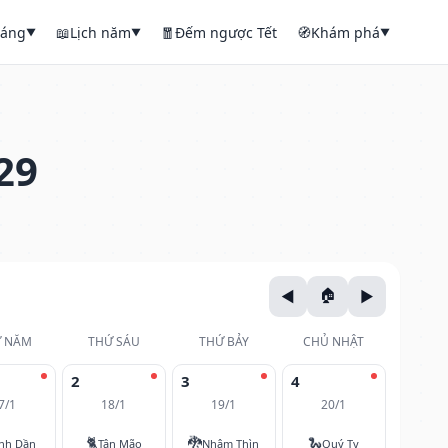
háng
📖
Lịch năm
🧧
Đếm ngược Tết
🧭
Khám phá
▼
▼
▼
29
 NĂM
THỨ SÁU
THỨ BẢY
CHỦ NHẬT
2
3
4
7/1
18/1
19/1
20/1
🐈
🐉
🐍
nh Dần
Tân Mão
Nhâm Thìn
Quý Tỵ