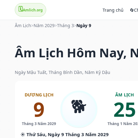
🗓️
Trang chủ
🔄
C
Amlich.org
Âm Lịch
>
Năm 2029
>
Tháng 3
>
Ngày 9
Âm Lịch Hôm Nay, N
Ngày Mậu Tuất, Tháng Bính Dần, Năm Kỷ Dậu
DƯƠNG LỊCH
ÂM LỊCH
🐕
9
25
Tháng 3 Năm 2029
Tháng 1 Năm 20
☀️ Thứ Sáu, Ngày 9 Tháng 3 Năm 2029