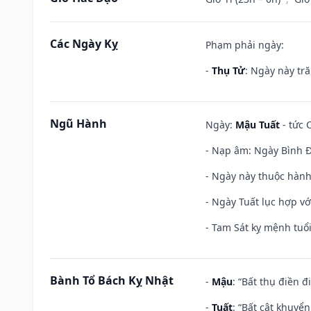
Các Ngày Kỵ
Phạm phải ngày:
-
Thụ Tử
: Ngày này tr
Ngũ Hành
Ngày:
Mậu Tuất
- tức 
- Nạp âm: Ngày Bình Đ
- Ngày này thuộc hành
- Ngày Tuất lục hợp v
- Tam Sát kỵ mệnh tuổi
Bành Tổ Bách Kỵ Nhật
-
Mậu
: “Bất thụ điền 
-
Tuất
: “Bất cật khuyể