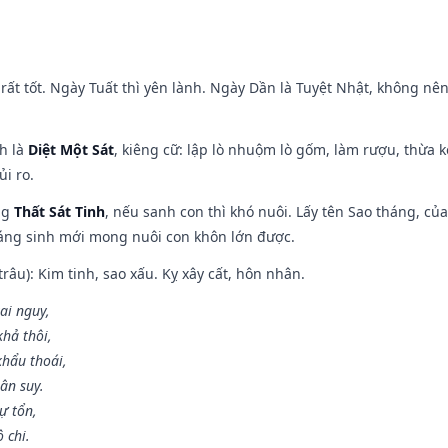
rất tốt. Ngày Tuất thì yên lành. Ngày Dần là Tuyệt Nhật, không nê
ch là
Diệt Một Sát
, kiêng cữ: lập lò nhuộm lò gốm, làm rượu, thừa 
ủi ro.
ng
Thất Sát Tinh
, nếu sanh con thì khó nuôi. Lấy tên Sao tháng, củ
áng sinh mới mong nuôi con khôn lớn được.
âu): Kim tinh, sao xấu. Kỵ xây cất, hôn nhân.
ai nguy,
hả thôi,
khẩu thoái,
ân suy.
ự tổn,
 chi.