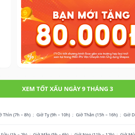
XEM TỐT XẤU NGÀY 9 THÁNG 3
ờ Thìn (7h – 8h)
;
Giờ Tỵ (9h – 10h)
;
Giờ Thân (15h – 16h)
;
Giờ D
 Sửu (1h – 2h)
;
Giờ Mão (5h – 6h)
;
Giờ Ngọ (11h – 12h)
;
Giờ Mù