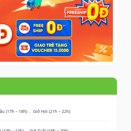
ậu (17h – 18h)
;
Giờ Hợi (21h – 22h)
i (13h – 14h)
;
Giờ Tuất (19h – 20h)