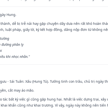
ngày Hung.
 thành, dễ bị trễ nải hay gặp chuyện dây dưa nên rất khó hoàn th
ính, luật pháp, giấy tờ, ký kết hợp đồng, dâng nộp đơn từ không nên
 tường
a đường phân ly
hi
iều khi nhọc nhằn.”
ưu - Sái Tuân: Xấu (Hung Tú). Tướng tinh con trâu, chủ trị ngày th
huyền, cắt may áo mão.
ạo tác bất kỳ việc gì cũng gặp hung hại. Nhất là việc dựng trại, xây
y, khai khẩn cũng như khai trương. Vì vậy, ngày này không nên tiến