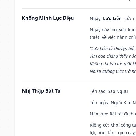
Khổng Minh Lục Diệu
Ngày:
Lưu Liên
- tức 
Ngày này mọi việc khó
thiệt. Về việc hành ch
“Lưu Liên là chuyện bất
Tìm bạn chẳng thấy nử
Không thì lưu lạc một k
Nhiều đường trắc trở nh
Nhị Thập Bát Tú
Tên sao
: Sao Ngưu
Tên ngày
: Ngưu Kim Ng
Nên làm
: Rất tốt đi t
Kiêng cữ
: Khởi công t
lợi, nuôi tằm, gieo cấ