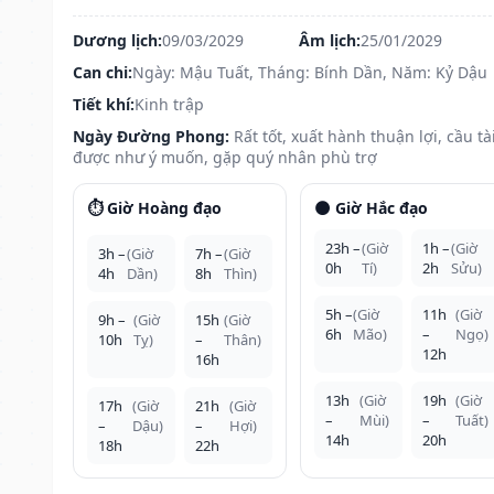
Dương lịch:
09/03/2029
Âm lịch:
25/01/2029
Can chi:
Ngày: Mậu Tuất, Tháng: Bính Dần, Năm: Kỷ Dậu
Tiết khí:
Kinh trập
Ngày Đường Phong:
Rất tốt, xuất hành thuận lợi, cầu tà
được như ý muốn, gặp quý nhân phù trợ
⏱️ Giờ Hoàng đạo
🌑 Giờ Hắc đạo
23h –
(Giờ
1h –
(Giờ
3h –
(Giờ
7h –
(Giờ
0h
Tí)
2h
Sửu)
4h
Dần)
8h
Thìn)
5h –
(Giờ
11h
(Giờ
9h –
(Giờ
15h
(Giờ
6h
Mão)
–
Ngọ)
10h
Tỵ)
–
Thân)
12h
16h
13h
(Giờ
19h
(Giờ
17h
(Giờ
21h
(Giờ
–
Mùi)
–
Tuất)
–
Dậu)
–
Hợi)
14h
20h
18h
22h