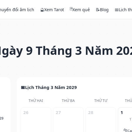
🃏
huyển đổi âm lịch
🔮
Xem Tarot
Xem quẻ
📝
Blog
📅
Lịch t
gày 9 Tháng 3 Năm 20
Lịch Tháng 3 Năm 2029
THỨ HAI
THỨ BA
THỨ TƯ
THỨ
26
27
28
1
29
1
🐅
Ca