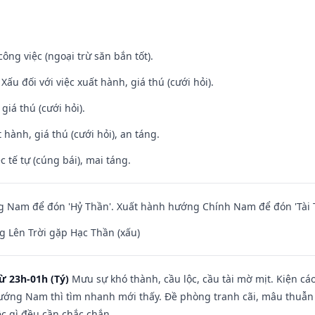
ông việc (ngoại trừ săn bắn tốt).
ấu đối với việc xuất hành, giá thú (cưới hỏi).
 giá thú (cưới hỏi).
 hành, giá thú (cưới hỏi), an táng.
c tế tự (cúng bái), mai táng.
 Nam để đón 'Hỷ Thần'. Xuất hành hướng Chính Nam để đón 'Tài 
 Lên Trời gặp Hạc Thần (xấu)
ừ 23h-01h (Tý)
Mưu sự khó thành, cầu lộc, cầu tài mờ mịt. Kiện cáo
hướng Nam thì tìm nhanh mới thấy. Đề phòng tranh cãi, mâu thuẫn
ệc gì đều cần chắc chắn.