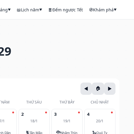
háng
📖
Lịch năm
🧧
Đếm ngược Tết
🧭
Khám phá
▼
▼
▼
29
 NĂM
THỨ SÁU
THỨ BẢY
CHỦ NHẬT
2
3
4
7/1
18/1
19/1
20/1
🐈
🐉
🐍
nh Dần
Tân Mão
Nhâm Thìn
Quý Tỵ