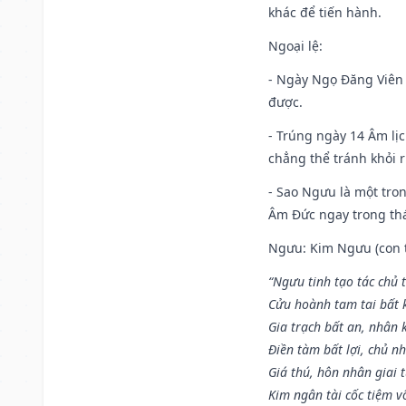
khác để tiến hành.
Ngoại lệ
:
- Ngày Ngọ Đăng Viên 
được.
- Trúng ngày 14 Âm lị
chẳng thể tránh khỏi r
- Sao Ngưu là một tro
Âm Đức ngay trong th
Ngưu: Kim Ngưu (con tr
“Ngưu tinh tạo tác chủ t
Cửu hoành tam tai bất k
Gia trạch bất an, nhân 
Điền tàm bất lợi, chủ nh
Giá thú, hôn nhân giai t
Kim ngân tài cốc tiệm vô