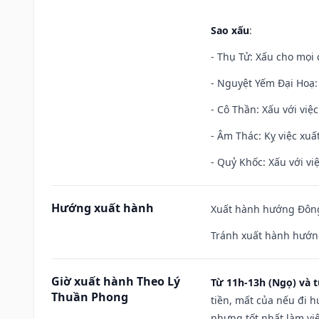
Sao xấu
:
- Thụ Tử: Xấu cho mọi c
- Nguyệt Yếm Đại Hoạ: X
- Cô Thần: Xấu với việc
- Âm Thác: Kỵ việc xuất
- Quỷ Khốc: Xấu với việ
Hướng xuất hành
Xuất hành hướng Đông
Tránh xuất hành hướng
Giờ xuất hành Theo Lý
Từ 11h-13h (Ngọ) và t
Thuần Phong
tiền, mất của nếu đi 
nhưng tốt nhất làm vi