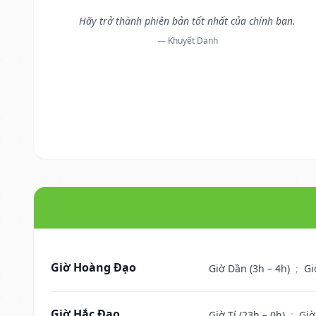
Hãy trở thành phiên bản tốt nhất của chính bạn.
— Khuyết Danh
Giờ Hoàng Đạo
Giờ Dần (3h – 4h)
;
Gi
Giờ Hắc Đạo
Giờ Tí (23h – 0h)
;
Giờ