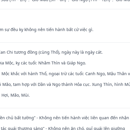
ăm sự đều kỵ không nên tiến hành bất cứ việc gì.
Can Chi tương đồng (cùng Thổ), ngày này là ngày cát.
ịa Mộc, kỵ các tuổi: Nhâm Thìn và Giáp Ngọ.
 Mộc khắc với hành Thổ, ngoại trừ các tuổi: Canh Ngọ, Mậu Thân 
ới Mão, tam hợp với Dần và Ngọ thành Hỏa cục. Xung Thìn, hình Mùi
 Hợi, Mão, Mùi.
điền chủ bất tường” - Không nên tiến hành việc liên quan đến nhậ
n tác quái thượng sàng” - Không nên ăn chó, quỉ quái lên giường