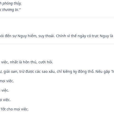
h phóng thủy,
 thương bi.”
nói đến sự Nguy hiểm, suy thoái. Chính vì thế ngày có trực Nguy l
 việc, nhất là hôn thú, cưới hỏi.
tự, giải oan, trừ được các sao xấu, chỉ kiêng kỵ động thổ. Nếu gặp Tr
mọi việc.
 việc.
i việc.
Tốt cho mọi việc.