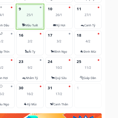
⭐
9
10
11
4/1
25/1
26/1
27/1
🐕
🐖
🐀
nh Dậu
Mậu Tuất
Kỷ Hợi
Canh Tý
🌙
16
17
18
1/2
2/2
3/2
4/2
🐍
🐎
🐐
áp Thìn
Ất Tỵ
Bính Ngọ
Đinh Mùi
23
24
25
8/2
9/2
10/2
11/2
🐀
🐂
🐅
ân Hợi
Nhâm Tý
Quý Sửu
Giáp Dần
🌕
30
31
1
5/2
16/2
17/2
🐐
🐒
ậu Ngọ
Kỷ Mùi
Canh Thân