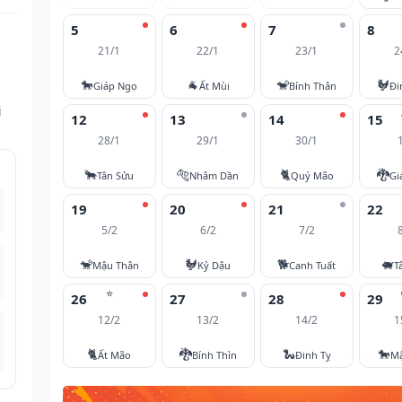
5
6
7
8
21/1
22/1
23/1
2
🐎
🐐
🐒
🐓
Giáp Ngọ
Ất Mùi
Bính Thân
Đi
i
12
13
14
15
28/1
29/1
30/1
🐂
🐅
🐈
🐉
Tân Sửu
Nhâm Dần
Quý Mão
Gi
19
20
21
22
5/2
6/2
7/2
🐒
🐓
🐕
🐖
Mậu Thân
Kỷ Dậu
Canh Tuất
T
⭐
26
27
28
29
12/2
13/2
14/2
1
🐈
🐉
🐍
🐎
Ất Mão
Bính Thìn
Đinh Tỵ
M