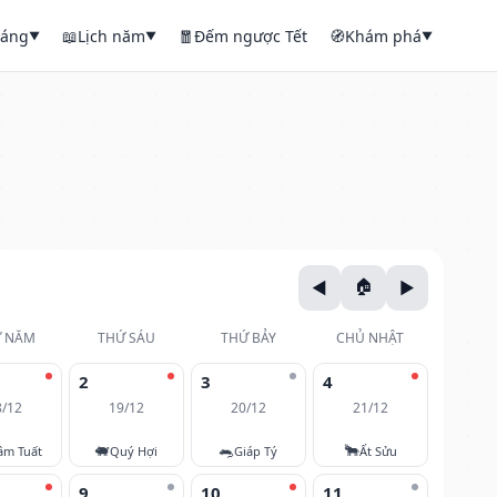
háng
📖
Lịch năm
🧧
Đếm ngược Tết
🧭
Khám phá
▼
▼
▼
 NĂM
THỨ SÁU
THỨ BẢY
CHỦ NHẬT
2
3
4
8/12
19/12
20/12
21/12
🐖
🐀
🐂
âm Tuất
Quý Hợi
Giáp Tý
Ất Sửu
9
10
11