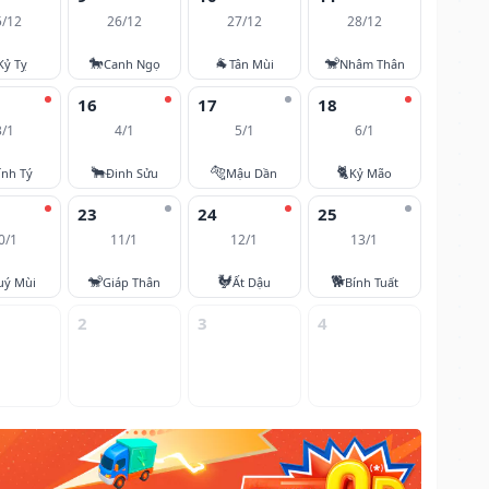
5/12
26/12
27/12
28/12
🐎
🐐
🐒
Kỷ Tỵ
Canh Ngọ
Tân Mùi
Nhâm Thân
16
17
18
3/1
4/1
5/1
6/1
🐂
🐅
🐈
ính Tý
Đinh Sửu
Mậu Dần
Kỷ Mão
23
24
25
0/1
11/1
12/1
13/1
🐒
🐓
🐕
uý Mùi
Giáp Thân
Ất Dậu
Bính Tuất
2
3
4