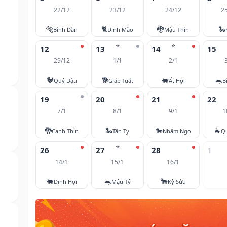
22/12
23/12
24/12
2
🐅
🐈
🐉
🐍
Bính Dần
Đinh Mão
Mậu Thìn
⭐
⭐
12
13
14
15
29/12
1/1
2/1
🐓
🐕
🐖
🐀
Quý Dậu
Giáp Tuất
Ất Hợi
B
19
20
21
22
7/1
8/1
9/1
1
🐉
🐍
🐎
🐐
Canh Thìn
Tân Tỵ
Nhâm Ngọ
Q
⭐
26
27
28
1
14/1
15/1
16/1
🐖
🐀
🐂
Đinh Hợi
Mậu Tý
Kỷ Sửu