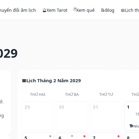
🃏
huyển đổi âm lịch
🔮
Xem Tarot
Xem quẻ
📝
Blog
📅
Lịch t
029
Lịch Tháng 2 Năm 2029
THỨ HAI
THỨ BA
THỨ TƯ
THỨ
ở.
29
30
31
1
1
ng
🐕
Nh
⭐
5
6
7
8