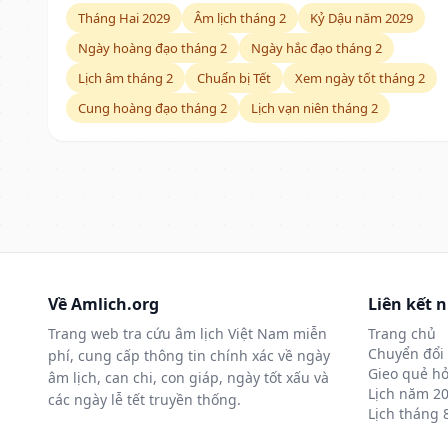
Tháng Hai 2029
Âm lịch tháng 2
Kỷ Dậu năm 2029
Ngày hoàng đạo tháng 2
Ngày hắc đạo tháng 2
Lịch âm tháng 2
Chuẩn bị Tết
Xem ngày tốt tháng 2
Cung hoàng đạo tháng 2
Lịch vạn niên tháng 2
Về Amlich.org
Liên kết 
Trang web tra cứu âm lịch Việt Nam miễn
Trang chủ
Chuyển đổi 
phí, cung cấp thông tin chính xác về ngày
Gieo quẻ hỏ
âm lịch, can chi, con giáp, ngày tốt xấu và
Lịch năm 2
các ngày lễ tết truyền thống.
Lịch tháng 