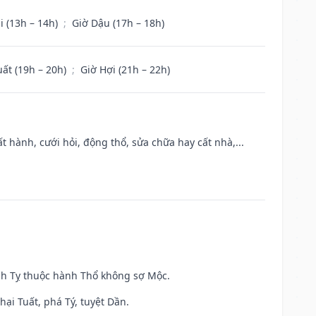
i (13h – 14h)
;
Giờ Dậu (17h – 18h)
uất (19h – 20h)
;
Giờ Hợi (21h – 22h)
t hành, cưới hỏi, động thổ, sửa chữa hay cất nhà,...
inh Tỵ thuộc hành Thổ không sợ Mộc.
ại Tuất, phá Tý, tuyệt Dần.