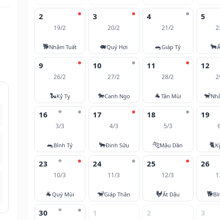
2
3
4
5
19/2
20/2
21/2
2
🐕
🐖
🐀
🐂
Nhâm Tuất
Quý Hợi
Giáp Tý
Ấ
9
10
11
12
26/2
27/2
28/2
2
🐍
🐎
🐐
🐒
Kỷ Tỵ
Canh Ngọ
Tân Mùi
Nh
⭐
16
17
18
19
3/3
4/3
5/3
🐀
🐂
🐅
🐈
Bính Tý
Đinh Sửu
Mậu Dần
K
⭐
23
24
25
26
10/3
11/3
12/3
1
🐐
🐒
🐓
🐕
Quý Mùi
Giáp Thân
Ất Dậu
Bí
⭐
30
1
2
3