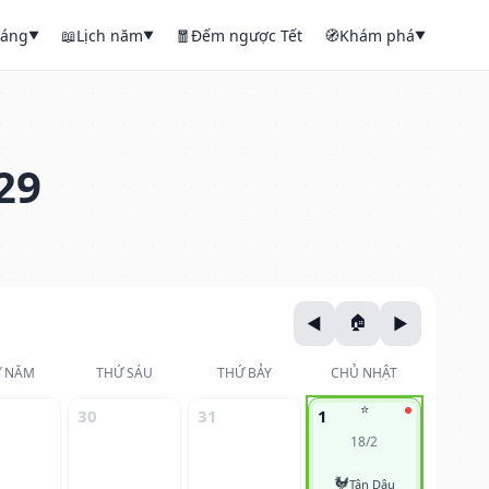
háng
📖
Lịch năm
🧧
Đếm ngược Tết
🧭
Khám phá
▼
▼
▼
29
 NĂM
THỨ SÁU
THỨ BẢY
CHỦ NHẬT
⭐
30
31
1
18/2
🐓
Tân Dậu