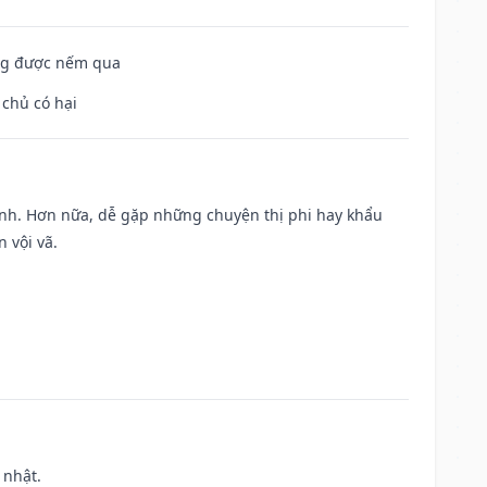
ông được nếm qua
 chủ có hại
ành. Hơn nữa, dễ gặp những chuyện thị phi hay khẩu
 vội vã.
 nhật.