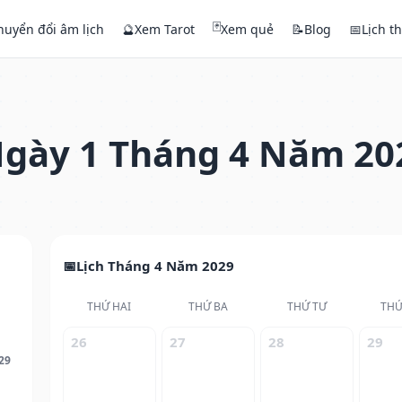
🃏
huyển đổi âm lịch
🔮
Xem Tarot
Xem quẻ
📝
Blog
📅
Lịch t
gày 1 Tháng 4 Năm 20
Lịch Tháng 4 Năm 2029
THỨ HAI
THỨ BA
THỨ TƯ
THỨ
26
27
28
29
29