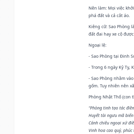
Nên làm
: Mọi việc khở
phá đất và cả cắt áo.
Kiêng cữ
: Sao Phòng l
đất đai hay xe cộ đượ
Ngoại lệ
:
- Sao Phòng tại Đinh S
- Trong 6 ngày Kỷ Tỵ, 
- Sao Phòng nhằm vào 
gốm. Tuy nhiên nên xây
Phòng Nhật Thố (con th
“Phòng tinh tạo tác điền
Huyết tài ngưu mã biến
Cánh chiêu ngoại xứ điề
Vinh hoa cao quý, phúc 