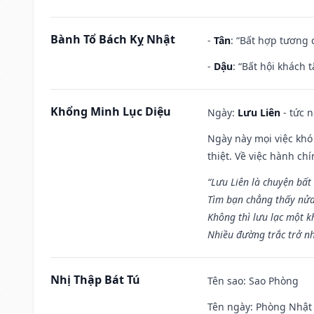
Bành Tổ Bách Kỵ Nhật
-
Tân
: “Bất hợp tương
-
Dậu
: “Bất hội khách
Khổng Minh Lục Diệu
Ngày:
Lưu Liên
- tức 
Ngày này mọi việc khó
thiệt. Về việc hành ch
“Lưu Liên là chuyện bất
Tìm bạn chẳng thấy nử
Không thì lưu lạc một k
Nhiều đường trắc trở nh
Nhị Thập Bát Tú
Tên sao
: Sao Phòng
Tên ngày
: Phòng Nhật 