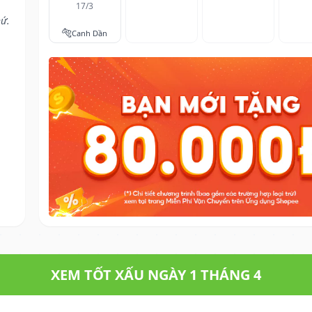
17/3
hứ.
🐅
Canh Dần
XEM TỐT XẤU NGÀY 1 THÁNG 4