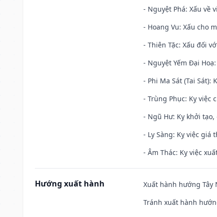
- Nguyệt Phá: Xấu về v
- Hoang Vu: Xấu cho m
- Thiên Tặc: Xấu đối vớ
- Nguyệt Yếm Đại Hoạ: X
- Phi Ma Sát (Tai Sát): 
- Trùng Phục: Kỵ việc c
- Ngũ Hư: Kỵ khởi tạo, 
- Ly Sàng: Kỵ việc giá t
- Âm Thác: Kỵ việc xuất
Hướng xuất hành
Xuất hành hướng Tây N
Tránh xuất hành hướn