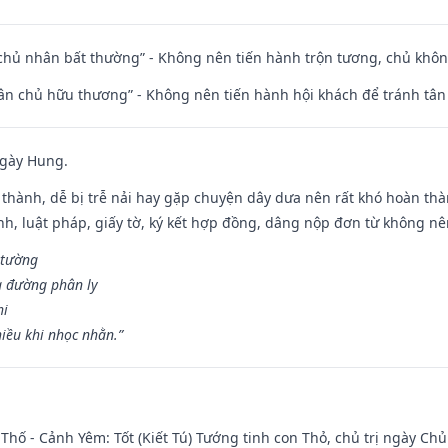
 chủ nhân bất thường” - Không nên tiến hành trộn tương, chủ kh
 tân chủ hữu thương” - Không nên tiến hành hội khách để tránh tân
ngày Hung.
 thành, dễ bị trễ nải hay gặp chuyện dây dưa nên rất khó hoàn th
ính, luật pháp, giấy tờ, ký kết hợp đồng, dâng nộp đơn từ không nên
 tường
a đường phân ly
hi
iều khi nhọc nhằn.”
Thố - Cảnh Yêm: Tốt (Kiết Tú) Tướng tinh con Thỏ, chủ trị ngày Chủ