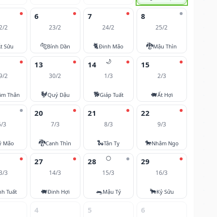
6
7
8
2/2
23/2
24/2
25/2
🐅
🐈
🐉
t Sửu
Bính Dần
Đinh Mão
Mậu Thìn
🌙
13
14
15
9/2
30/2
1/3
2/3
🐓
🐕
🐖
âm Thân
Quý Dậu
Giáp Tuất
Ất Hợi
20
21
22
6/3
7/3
8/3
9/3
🐉
🐍
🐎
ỷ Mão
Canh Thìn
Tân Tỵ
Nhâm Ngọ
🌕
27
28
29
3/3
14/3
15/3
16/3
🐖
🐀
🐂
nh Tuất
Đinh Hợi
Mậu Tý
Kỷ Sửu
4
5
6