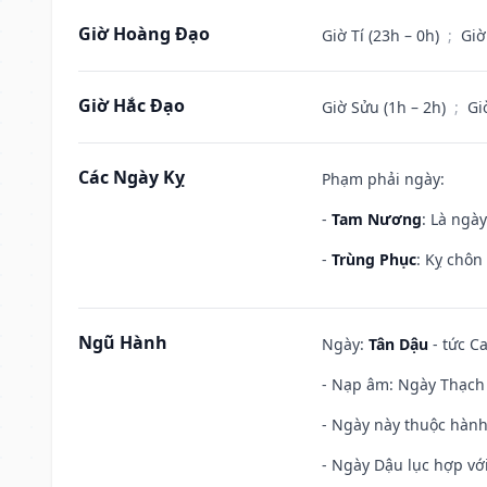
Giờ Hoàng Đạo
Giờ Tí (23h – 0h)
;
Giờ
Giờ Hắc Đạo
Giờ Sửu (1h – 2h)
;
Gi
Các Ngày Kỵ
Phạm phải ngày:
-
Tam Nương
: Là ngà
-
Trùng Phục
: Kỵ chôn
Ngũ Hành
Ngày:
Tân Dậu
- tức C
- Nạp âm: Ngày Thạch 
- Ngày này thuộc hành
- Ngày Dậu lục hợp với