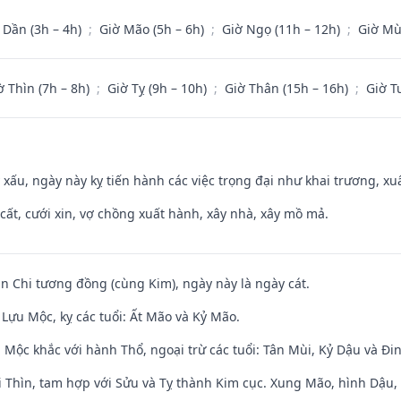
 Dần (3h – 4h)
;
Giờ Mão (5h – 6h)
;
Giờ Ngọ (11h – 12h)
;
Giờ Mù
ờ Thìn (7h – 8h)
;
Giờ Tỵ (9h – 10h)
;
Giờ Thân (15h – 16h)
;
Giờ T
y xấu, ngày này kỵ tiến hành các việc trọng đại như khai trương, xuấ
 cất, cưới xin, vợ chồng xuất hành, xây nhà, xây mồ mả.
an Chi tương đồng (cùng Kim), ngày này là ngày cát.
Lựu Mộc, kỵ các tuổi: Ất Mão và Kỷ Mão.
 Mộc khắc với hành Thổ, ngoại trừ các tuổi: Tân Mùi, Kỷ Dậu và Đ
 Thìn, tam hợp với Sửu và Tỵ thành Kim cục. Xung Mão, hình Dậu, h