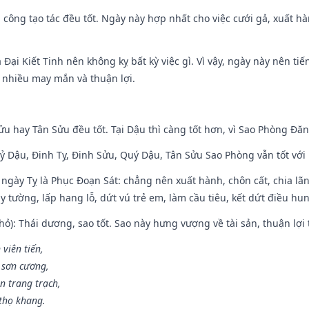
i công tạo tác đều tốt. Ngày này hợp nhất cho việc cưới gả, xuất h
à Đại Kiết Tinh nên không kỵ bất kỳ việc gì. Vì vậy, ngày này nên t
c nhiều may mắn và thuận lợi.
ửu hay Tân Sửu đều tốt. Tại Dậu thì càng tốt hơn, vì Sao Phòng Đăn
Kỷ Dậu, Đinh Tỵ, Đinh Sửu, Quý Dậu, Tân Sửu Sao Phòng vẫn tốt với mọ
ngày Tỵ là Phục Đoạn Sát: chẳng nên xuất hành, chôn cất, chia lãn
 tường, lấp hang lỗ, dứt vú trẻ em, làm cầu tiêu, kết dứt điều hun
ỏ): Thái dương, sao tốt. Sao này hưng vượng về tài sản, thuận lợi 
 viên tiến,
 sơn cương,
n trang trạch,
thọ khang.