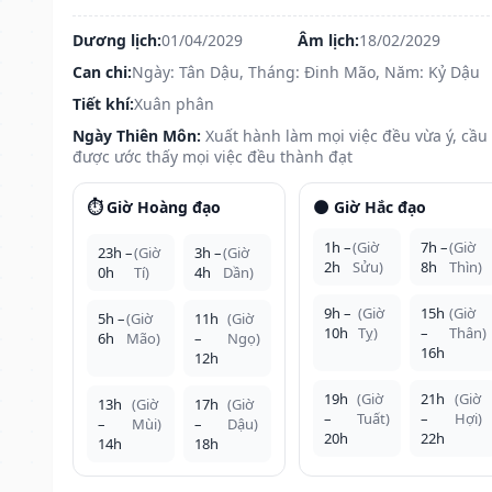
Dương lịch:
01/04/2029
Âm lịch:
18/02/2029
Can chi:
Ngày: Tân Dậu, Tháng: Đinh Mão, Năm: Kỷ Dậu
Tiết khí:
Xuân phân
Ngày Thiên Môn:
Xuất hành làm mọi việc đều vừa ý, cầu
được ước thấy mọi việc đều thành đạt
⏱️ Giờ Hoàng đạo
🌑 Giờ Hắc đạo
1h –
(Giờ
7h –
(Giờ
23h –
(Giờ
3h –
(Giờ
2h
Sửu)
8h
Thìn)
0h
Tí)
4h
Dần)
9h –
(Giờ
15h
(Giờ
5h –
(Giờ
11h
(Giờ
10h
Tỵ)
–
Thân)
6h
Mão)
–
Ngọ)
16h
12h
19h
(Giờ
21h
(Giờ
13h
(Giờ
17h
(Giờ
–
Tuất)
–
Hợi)
–
Mùi)
–
Dậu)
20h
22h
14h
18h