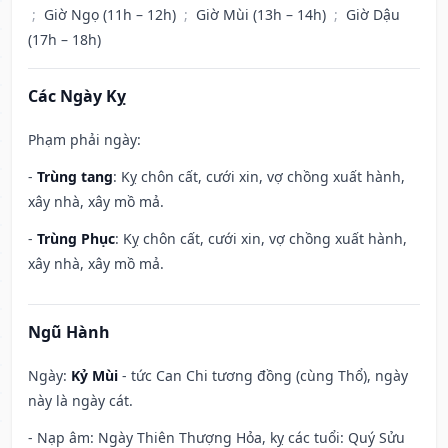
;
Giờ Ngọ (11h – 12h)
;
Giờ Mùi (13h – 14h)
;
Giờ Dậu
(17h – 18h)
Các Ngày Kỵ
Phạm phải ngày:
-
Trùng tang
: Kỵ chôn cất, cưới xin, vợ chồng xuất hành,
xây nhà, xây mồ mả.
-
Trùng Phục
: Kỵ chôn cất, cưới xin, vợ chồng xuất hành,
xây nhà, xây mồ mả.
Ngũ Hành
Ngày:
Kỷ Mùi
- tức Can Chi tương đồng (cùng Thổ), ngày
này là ngày cát.
- Nạp âm: Ngày Thiên Thượng Hỏa, kỵ các tuổi: Quý Sửu