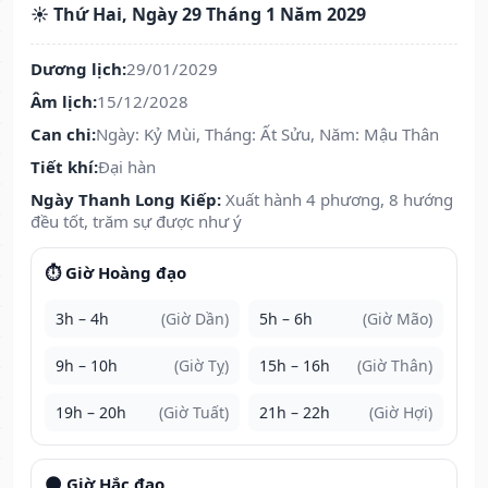
☀️ Thứ Hai, Ngày 29 Tháng 1 Năm 2029
Dương lịch:
29/01/2029
Âm lịch:
15/12/2028
Can chi:
Ngày: Kỷ Mùi, Tháng: Ất Sửu, Năm: Mậu Thân
Tiết khí:
Đại hàn
Ngày Thanh Long Kiếp:
Xuất hành 4 phương, 8 hướng
đều tốt, trăm sự được như ý
⏱️ Giờ Hoàng đạo
3h – 4h
(Giờ Dần)
5h – 6h
(Giờ Mão)
9h – 10h
(Giờ Tỵ)
15h – 16h
(Giờ Thân)
19h – 20h
(Giờ Tuất)
21h – 22h
(Giờ Hợi)
🌑 Giờ Hắc đạo