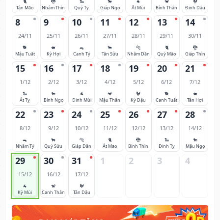
🐈
🐉
🐍
🐎
🐐
🐒
🐓
Tân Mão
Nhâm Thìn
Quý Tỵ
Giáp Ngọ
Ất Mùi
Bính Thân
Đinh Dậu
8
9
10
11
12
13
14
24/11
25/11
26/11
27/11
28/11
29/11
30/11
🐕
🐖
🐀
🐂
🐅
🐈
🐉
Mậu Tuất
Kỷ Hợi
Canh Tý
Tân Sửu
Nhâm Dần
Quý Mão
Giáp Thìn
15
16
17
18
19
20
21
1/12
2/12
3/12
4/12
5/12
6/12
7/12
🐍
🐎
🐐
🐒
🐓
🐕
🐖
Ất Tỵ
Bính Ngọ
Đinh Mùi
Mậu Thân
Kỷ Dậu
Canh Tuất
Tân Hợi
22
23
24
25
26
27
28
8/12
9/12
10/12
11/12
12/12
13/12
14/12
🐀
🐂
🐅
🐈
🐉
🐍
🐎
Nhâm Tý
Quý Sửu
Giáp Dần
Ất Mão
Bính Thìn
Đinh Tỵ
Mậu Ngọ
29
30
31
1
2
3
4
15/12
16/12
17/12
🐐
🐒
🐓
Kỷ Mùi
Canh Thân
Tân Dậu