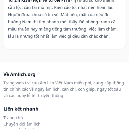
Từ 21h-23h (Hợi) và từ 09h-11h (Tị)
Mưu sự khó thành,
cầu lộc, cầu tài mờ mịt. Kiện cáo tốt nhất nên hoãn lại.
Người đi xa chưa có tin về. Mất tiền, mất của nếu đi
hướng Nam thì tìm nhanh mới thấy. Đề phòng tranh cãi,
mâu thuẫn hay miệng tiếng tầm thường. Việc làm chậm,
lâu la nhưng tốt nhất làm việc gì đều cần chắc chắn.
Về Amlich.org
Trang web tra cứu âm lịch Việt Nam miễn phí, cung cấp thông
tin chính xác về ngày âm lịch, can chi, con giáp, ngày tốt xấu
và các ngày lễ tết truyền thống.
Liên kết nhanh
Trang chủ
Chuyển đổi âm lịch