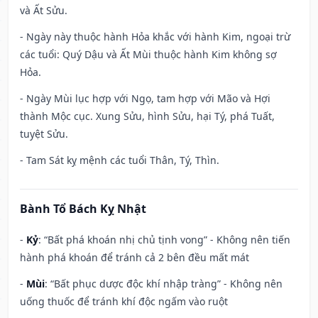
và Ất Sửu.
- Ngày này thuộc hành Hỏa khắc với hành Kim, ngoại trừ
các tuổi: Quý Dậu và Ất Mùi thuộc hành Kim không sợ
Hỏa.
- Ngày Mùi lục hợp với Ngọ, tam hợp với Mão và Hợi
thành Mộc cục. Xung Sửu, hình Sửu, hại Tý, phá Tuất,
tuyệt Sửu.
- Tam Sát kỵ mệnh các tuổi Thân, Tý, Thìn.
Bành Tổ Bách Kỵ Nhật
-
Kỷ
: “Bất phá khoán nhị chủ tịnh vong” - Không nên tiến
hành phá khoán để tránh cả 2 bên đều mất mát
-
Mùi
: “Bất phục dược độc khí nhập tràng” - Không nên
uống thuốc để tránh khí độc ngấm vào ruột