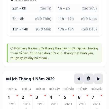
23h – 0h
(Giờ Tí)
1h – 2h
(Giờ Sửu)
7h – 8h
(Giờ Thìn)
11h – 12h
(Giờ Ngọ)
13h – 14h
(Giờ Mùi)
17h – 18h
(Giờ Dậu)
🌕 Hôm nay là rằm giữa tháng. Bạn hãy nhớ thắp nén hương
tri ân tổ tiên. Chúc bạn đón nửa cuối tháng thật bình yên,
thuận lợi và đầy niềm vui.
Lịch Tháng 1 Năm 2029
THỨ HAI
THỨ BA
THỨ TƯ
THỨ NĂM
THỨ SÁU
THỨ BẢY
CHỦ NHẬT
1
2
3
4
5
6
7
17/11
18/11
19/11
20/11
21/11
22/11
23/11