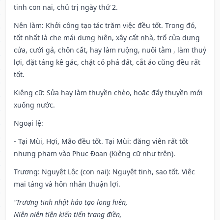
tinh con nai, chủ trị ngày thứ 2.
Nên làm
: Khởi công tạo tác trăm việc đều tốt. Trong đó,
tốt nhất là che mái dựng hiên, xây cất nhà, trổ cửa dựng
cửa, cưới gả, chôn cất, hay làm ruộng, nuôi tằm , làm thuỷ
lợi, đặt táng kê gác, chặt cỏ phá đất, cắt áo cũng đều rất
tốt.
Kiêng cữ
: Sửa hay làm thuyền chèo, hoặc đẩy thuyền mới
xuống nước.
Ngoại lệ
:
- Tại Mùi, Hợi, Mão đều tốt. Tại Mùi: đăng viên rất tốt
nhưng phạm vào Phục Đoạn (Kiêng cữ như trên).
Trương: Nguyệt Lộc (con nai): Nguyệt tinh, sao tốt. Việc
mai táng và hôn nhân thuận lợi.
“Trương tinh nhật hảo tạo long hiên,
Niên niên tiện kiến tiến trang điền,