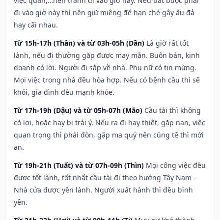
việc quan,…nên tránh đi vào giờ này. Nếu bắt buộc phải
đi vào giờ này thì nên giữ miệng để hạn ché gây ẩu đả
hay cãi nhau.
Từ 15h-17h (Thân) và từ 03h-05h (Dần)
Là giờ rất tốt
lành, nếu đi thường gặp được may mắn. Buôn bán, kinh
doanh có lời. Người đi sắp về nhà. Phụ nữ có tin mừng.
Mọi việc trong nhà đều hòa hợp. Nếu có bệnh cầu thì sẽ
khỏi, gia đình đều mạnh khỏe.
Từ 17h-19h (Dậu) và từ 05h-07h (Mão)
Cầu tài thì không
có lợi, hoặc hay bị trái ý. Nếu ra đi hay thiệt, gặp nạn, việc
quan trọng thì phải đòn, gặp ma quỷ nên cúng tế thì mới
an.
Từ 19h-21h (Tuất) và từ 07h-09h (Thìn)
Mọi công việc đều
được tốt lành, tốt nhất cầu tài đi theo hướng Tây Nam –
Nhà cửa được yên lành. Người xuất hành thì đều bình
yên.