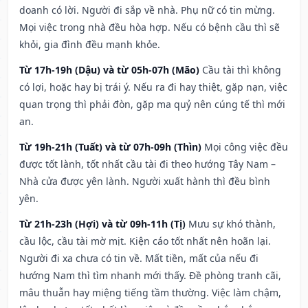
doanh có lời. Người đi sắp về nhà. Phụ nữ có tin mừng.
Mọi việc trong nhà đều hòa hợp. Nếu có bệnh cầu thì sẽ
khỏi, gia đình đều mạnh khỏe.
Từ 17h-19h (Dậu) và từ 05h-07h (Mão)
Cầu tài thì không
có lợi, hoặc hay bị trái ý. Nếu ra đi hay thiệt, gặp nạn, việc
quan trọng thì phải đòn, gặp ma quỷ nên cúng tế thì mới
an.
Từ 19h-21h (Tuất) và từ 07h-09h (Thìn)
Mọi công việc đều
được tốt lành, tốt nhất cầu tài đi theo hướng Tây Nam –
Nhà cửa được yên lành. Người xuất hành thì đều bình
yên.
Từ 21h-23h (Hợi) và từ 09h-11h (Tị)
Mưu sự khó thành,
cầu lộc, cầu tài mờ mịt. Kiện cáo tốt nhất nên hoãn lại.
Người đi xa chưa có tin về. Mất tiền, mất của nếu đi
hướng Nam thì tìm nhanh mới thấy. Đề phòng tranh cãi,
mâu thuẫn hay miệng tiếng tầm thường. Việc làm chậm,