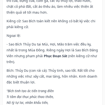
trổ cửa, dựng cửa, cưới gả, các vụ thuỷ lợi, tháo nước,
chặt cỏ phá đất, cắt áo thêu áo, làm nhiều việc thiện ắt
thiện quả sẽ tới mau hơn.
Kiêng cữ
: Sao Bích toàn kiết nên không có bất kỳ việc chi
phải kiêng cữ.
Ngoại lệ
:
- Sao Bích Thủy Du tại Mùi, Hợi, Mão trăm việc đều kỵ,
nhất là trong Mùa Đông. Riêng ngày Hợi là Sao Bích Đăng
Viên nhưng phạm phải
Phục Đoạn Sát
(nên kiêng cữ như
trên).
Bích: Thủy Du (con rái cá): Thủy tinh, sao tốt. Rất tốt cho
những việc như: xây cất, mai táng, hôn nhân. Kinh doanh
đặc biệt thuận lợi.
“Bích tinh tạo ác tiến trang điền
Ti tâm đại thục phúc thao thiên,
Nô tỳ tự lai, nhân khẩu tiến,