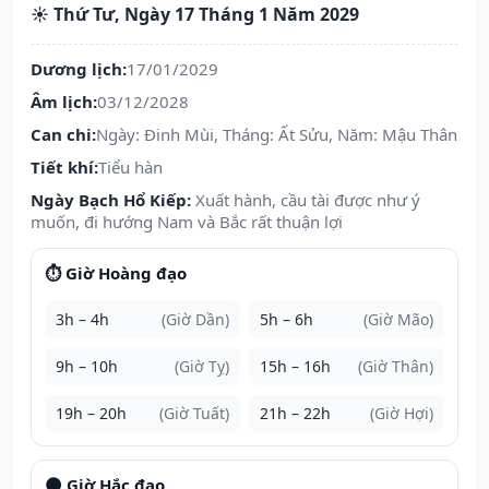
☀️ Thứ Tư, Ngày 17 Tháng 1 Năm 2029
Dương lịch:
17/01/2029
Âm lịch:
03/12/2028
Can chi:
Ngày: Đinh Mùi, Tháng: Ất Sửu, Năm: Mậu Thân
Tiết khí:
Tiểu hàn
Ngày Bạch Hổ Kiếp:
Xuất hành, cầu tài được như ý
muốn, đi hướng Nam và Bắc rất thuận lợi
⏱️ Giờ Hoàng đạo
3h – 4h
(Giờ Dần)
5h – 6h
(Giờ Mão)
9h – 10h
(Giờ Tỵ)
15h – 16h
(Giờ Thân)
19h – 20h
(Giờ Tuất)
21h – 22h
(Giờ Hợi)
🌑 Giờ Hắc đạo