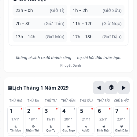
23h – 0h
(Giờ Tí)
1h – 2h
(Giờ Sửu)
7h – 8h
(Giờ Thìn)
11h – 12h
(Giờ Ngọ)
13h – 14h
(Giờ Mùi)
17h – 18h
(Giờ Dậu)
Không ai sinh ra đã thành công — họ chỉ bắt đầu trước bạn.
— Khuyết Danh
Lịch Tháng 1 Năm 2029
THỨ HAI
THỨ BA
THỨ TƯ
THỨ NĂM
THỨ SÁU
THỨ BẢY
CHỦ NHẬT
1
2
3
4
5
6
7
17/11
18/11
19/11
20/11
21/11
22/11
23/11
🐈
🐉
🐍
🐎
🐐
🐒
🐓
Tân Mão
Nhâm Thìn
Quý Tỵ
Giáp Ngọ
Ất Mùi
Bính Thân
Đinh Dậu