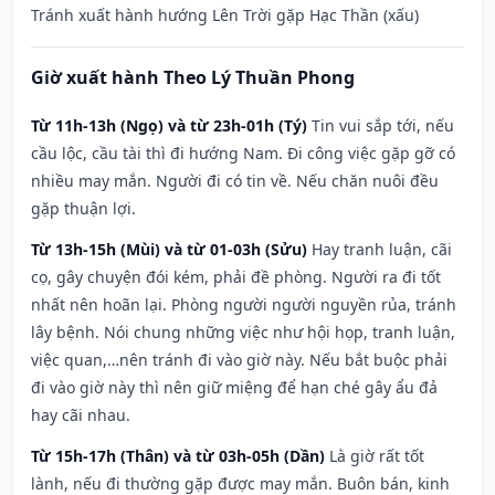
Tránh xuất hành hướng Lên Trời gặp Hạc Thần (xấu)
Giờ xuất hành Theo Lý Thuần Phong
Từ 11h-13h (Ngọ) và từ 23h-01h (Tý)
Tin vui sắp tới, nếu
cầu lộc, cầu tài thì đi hướng Nam. Đi công việc gặp gỡ có
nhiều may mắn. Người đi có tin về. Nếu chăn nuôi đều
gặp thuận lợi.
Từ 13h-15h (Mùi) và từ 01-03h (Sửu)
Hay tranh luận, cãi
cọ, gây chuyện đói kém, phải đề phòng. Người ra đi tốt
nhất nên hoãn lại. Phòng người người nguyền rủa, tránh
lây bệnh. Nói chung những việc như hội họp, tranh luận,
việc quan,…nên tránh đi vào giờ này. Nếu bắt buộc phải
đi vào giờ này thì nên giữ miệng để hạn ché gây ẩu đả
hay cãi nhau.
Từ 15h-17h (Thân) và từ 03h-05h (Dần)
Là giờ rất tốt
lành, nếu đi thường gặp được may mắn. Buôn bán, kinh