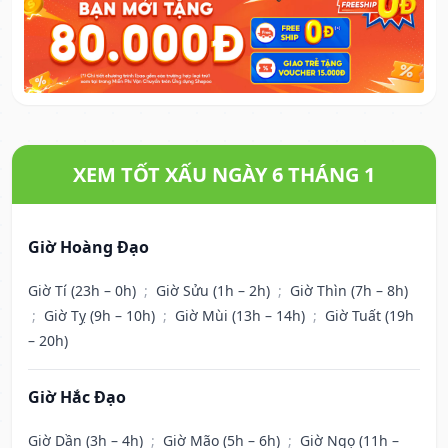
XEM TỐT XẤU NGÀY 6 THÁNG 1
Giờ Hoàng Đạo
Giờ Tí (23h – 0h)
;
Giờ Sửu (1h – 2h)
;
Giờ Thìn (7h – 8h)
;
Giờ Tỵ (9h – 10h)
;
Giờ Mùi (13h – 14h)
;
Giờ Tuất (19h
– 20h)
Giờ Hắc Đạo
Giờ Dần (3h – 4h)
;
Giờ Mão (5h – 6h)
;
Giờ Ngọ (11h –