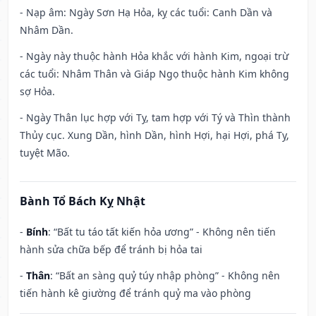
- Nạp âm: Ngày Sơn Hạ Hỏa, kỵ các tuổi: Canh Dần và
Nhâm Dần.
- Ngày này thuộc hành Hỏa khắc với hành Kim, ngoại trừ
các tuổi: Nhâm Thân và Giáp Ngọ thuộc hành Kim không
sợ Hỏa.
- Ngày Thân lục hợp với Tỵ, tam hợp với Tý và Thìn thành
Thủy cục. Xung Dần, hình Dần, hình Hợi, hại Hợi, phá Tỵ,
tuyệt Mão.
Bành Tổ Bách Kỵ Nhật
-
Bính
: “Bất tu táo tất kiến hỏa ương” - Không nên tiến
hành sửa chữa bếp để tránh bị hỏa tai
-
Thân
: “Bất an sàng quỷ túy nhập phòng” - Không nên
tiến hành kê giường để tránh quỷ ma vào phòng