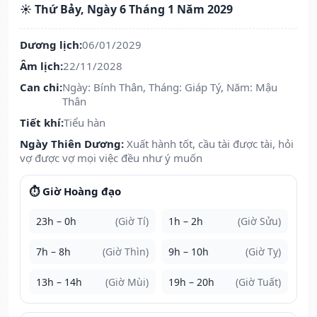
☀️ Thứ Bảy, Ngày 6 Tháng 1 Năm 2029
Dương lịch:
06/01/2029
Âm lịch:
22/11/2028
Can chi:
Ngày: Bính Thân, Tháng: Giáp Tý, Năm: Mậu
Thân
Tiết khí:
Tiểu hàn
Ngày Thiên Dương:
Xuất hành tốt, cầu tài được tài, hỏi
vợ được vợ mọi việc đều như ý muốn
⏱️ Giờ Hoàng đạo
23h – 0h
(Giờ Tí)
1h – 2h
(Giờ Sửu)
7h – 8h
(Giờ Thìn)
9h – 10h
(Giờ Tỵ)
13h – 14h
(Giờ Mùi)
19h – 20h
(Giờ Tuất)