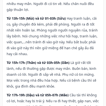
nhiều may mắn. Người đi có tin về. Nếu chăn nuôi đều
gặp thuận lợi.
Từ 13h-15h (Mùi) và từ 01-03h (Sửu)
Hay tranh luận, cãi
cọ, gây chuyện đói kém, phải đề phòng. Người ra đi tốt
nhất nên hoãn lại. Phòng người người nguyền rủa, tránh
lây bệnh. Nói chung những việc như hội họp, tranh luận,
việc quan,…nên tránh đi vào giờ này. Nếu bắt buộc phải
đi vào giờ này thì nên giữ miệng để hạn ché gây ẩu đả
hay cãi nhau.
Từ 15h-17h (Thân) và từ 03h-05h (Dần)
Là giờ rất tốt
lành, nếu đi thường gặp được may mắn. Buôn bán, kinh
doanh có lời. Người đi sắp về nhà. Phụ nữ có tin mừng.
Mọi việc trong nhà đều hòa hợp. Nếu có bệnh cầu thì sẽ
khỏi, gia đình đều mạnh khỏe.
Từ 17h-19h (Dậu) và từ 05h-07h (Mão)
Cầu tài thì không
có lợi, hoặc hay bị trái ý. Nếu ra đi hay thiệt, gặp nạn, việc