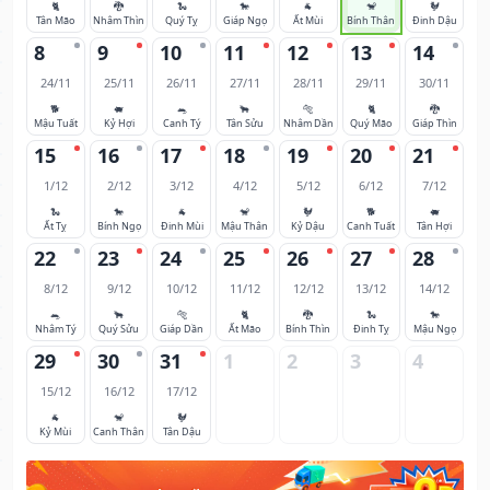
🐈
🐉
🐍
🐎
🐐
🐒
🐓
Tân Mão
Nhâm Thìn
Quý Tỵ
Giáp Ngọ
Ất Mùi
Bính Thân
Đinh Dậu
8
9
10
11
12
13
14
24/11
25/11
26/11
27/11
28/11
29/11
30/11
🐕
🐖
🐀
🐂
🐅
🐈
🐉
Mậu Tuất
Kỷ Hợi
Canh Tý
Tân Sửu
Nhâm Dần
Quý Mão
Giáp Thìn
15
16
17
18
19
20
21
1/12
2/12
3/12
4/12
5/12
6/12
7/12
🐍
🐎
🐐
🐒
🐓
🐕
🐖
Ất Tỵ
Bính Ngọ
Đinh Mùi
Mậu Thân
Kỷ Dậu
Canh Tuất
Tân Hợi
22
23
24
25
26
27
28
8/12
9/12
10/12
11/12
12/12
13/12
14/12
🐀
🐂
🐅
🐈
🐉
🐍
🐎
Nhâm Tý
Quý Sửu
Giáp Dần
Ất Mão
Bính Thìn
Đinh Tỵ
Mậu Ngọ
29
30
31
1
2
3
4
15/12
16/12
17/12
🐐
🐒
🐓
Kỷ Mùi
Canh Thân
Tân Dậu