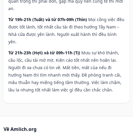
quan trọng thì phải đòn, gặp ma quỷ nên cúng tế thì mới
an.
Từ 19h-21h (Tuất) và từ 07h-09h (Thìn)
Mọi công việc đều
được tốt lành, tốt nhất cầu tài đi theo hướng Tây Nam –
Nhà cửa được yên lành. Người xuất hành thì đều bình
yên.
Từ 21h-23h (Hợi) và từ 09h-11h (Tị)
Mưu sự khó thành,
cầu lộc, cầu tài mờ mịt. Kiện cáo tốt nhất nên hoãn lại.
Người đi xa chưa có tin về. Mất tiền, mất của nếu đi
hướng Nam thì tìm nhanh mới thấy. Đề phòng tranh cãi,
mâu thuẫn hay miệng tiếng tầm thường. Việc làm chậm,
lâu la nhưng tốt nhất làm việc gì đều cần chắc chắn.
Về Amlich.org