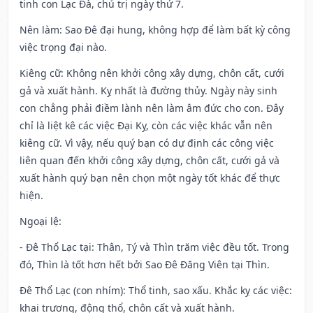
tinh con Lạc Đà, chủ trị ngày thứ 7.
Nên làm
: Sao Đê đại hung, không hợp để làm bất kỳ công
việc trọng đại nào.
Kiêng cữ
: Không nên khởi công xây dựng, chôn cất, cưới
gả và xuất hành. Kỵ nhất là đường thủy. Ngày này sinh
con chẳng phải điềm lành nên làm âm đức cho con. Đây
chỉ là liệt kê các việc Đại Kỵ, còn các việc khác vẫn nên
kiêng cữ. Vì vậy, nếu quý bạn có dự định các công việc
liên quan đến khởi công xây dựng, chôn cất, cưới gả và
xuất hành quý bạn nên chọn một ngày tốt khác để thực
hiện.
Ngoại lệ
:
- Đê Thổ Lạc tại: Thân, Tý và Thìn trăm việc đều tốt. Trong
đó, Thìn là tốt hơn hết bởi Sao Đê Đăng Viên tại Thìn.
Đê Thổ Lạc (con nhím): Thổ tinh, sao xấu. Khắc kỵ các việc:
khai trương, động thổ, chôn cất và xuất hành.