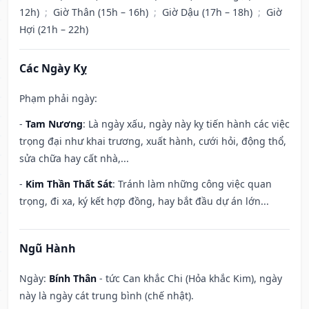
12h)
;
Giờ Thân (15h – 16h)
;
Giờ Dậu (17h – 18h)
;
Giờ
Hợi (21h – 22h)
Các Ngày Kỵ
Phạm phải ngày:
-
Tam Nương
: Là ngày xấu, ngày này kỵ tiến hành các việc
trọng đại như khai trương, xuất hành, cưới hỏi, động thổ,
sửa chữa hay cất nhà,...
-
Kim Thần Thất Sát
: Tránh làm những công việc quan
trọng, đi xa, ký kết hợp đồng, hay bắt đầu dự án lớn...
Ngũ Hành
Ngày:
Bính Thân
- tức Can khắc Chi (Hỏa khắc Kim), ngày
này là ngày cát trung bình (chế nhật).