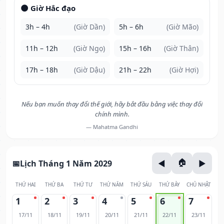
🌑 Giờ Hắc đạo
3h – 4h
(Giờ Dần)
5h – 6h
(Giờ Mão)
11h – 12h
(Giờ Ngọ)
15h – 16h
(Giờ Thân)
17h – 18h
(Giờ Dậu)
21h – 22h
(Giờ Hợi)
Nếu bạn muốn thay đổi thế giới, hãy bắt đầu bằng việc thay đổi
chính mình.
— Mahatma Gandhi
Lịch Tháng 1 Năm 2029
THỨ HAI
THỨ BA
THỨ TƯ
THỨ NĂM
THỨ SÁU
THỨ BẢY
CHỦ NHẬT
1
2
3
4
5
6
7
17/11
18/11
19/11
20/11
21/11
22/11
23/11