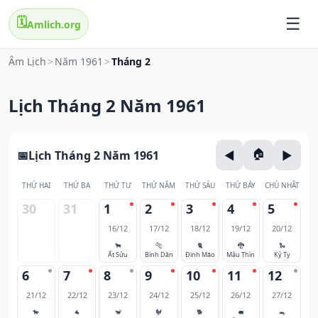
🗓️
Amlich.org
Âm Lịch
>
Năm 1961
>
Tháng 2
Lịch Tháng 2 Năm 1961
Lịch Tháng 2 Năm 1961
THỨ HAI
THỨ BA
THỨ TƯ
THỨ NĂM
THỨ SÁU
THỨ BẢY
CHỦ NHẬT
30
31
1
2
3
4
5
16/12
17/12
18/12
19/12
20/12
🐂
🐅
🐈
🐉
🐍
Ất Sửu
Bính Dần
Đinh Mão
Mậu Thìn
Kỷ Tỵ
6
7
8
9
10
11
12
21/12
22/12
23/12
24/12
25/12
26/12
27/12
🐎
🐐
🐒
🐓
🐕
🐖
🐀