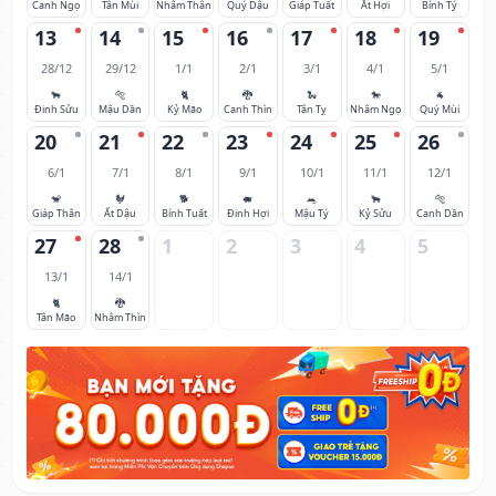
Canh Ngọ
Tân Mùi
Nhâm Thân
Quý Dậu
Giáp Tuất
Ất Hợi
Bính Tý
13
14
15
16
17
18
19
28/12
29/12
1/1
2/1
3/1
4/1
5/1
🐂
🐅
🐈
🐉
🐍
🐎
🐐
Đinh Sửu
Mậu Dần
Kỷ Mão
Canh Thìn
Tân Tỵ
Nhâm Ngọ
Quý Mùi
20
21
22
23
24
25
26
6/1
7/1
8/1
9/1
10/1
11/1
12/1
🐒
🐓
🐕
🐖
🐀
🐂
🐅
Giáp Thân
Ất Dậu
Bính Tuất
Đinh Hợi
Mậu Tý
Kỷ Sửu
Canh Dần
27
28
1
2
3
4
5
13/1
14/1
🐈
🐉
Tân Mão
Nhâm Thìn