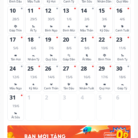
Đinh Dậu
Mậu Tuất
Kỷ Hợi
Canh Tý
Tân Sửu
Nhâm Dần
Quý Mão
10
11
12
13
14
15
16
28/5
29/5
30/5
1/6
2/6
3/6
4/6
🐉
🐍
🐎
🐐
🐒
🐓
🐕
Giáp Thìn
Ất Tỵ
Bính Ngọ
Đinh Mùi
Mậu Thân
Kỷ Dậu
Canh Tuất
17
18
19
20
21
22
23
5/6
6/6
7/6
8/6
9/6
10/6
11/6
🐖
🐀
🐂
🐅
🐈
🐉
🐍
Tân Hợi
Nhâm Tý
Quý Sửu
Giáp Dần
Ất Mão
Bính Thìn
Đinh Tỵ
24
25
26
27
28
29
30
12/6
13/6
14/6
15/6
16/6
17/6
18/6
🐎
🐐
🐒
🐓
🐕
🐖
🐀
Mậu Ngọ
Kỷ Mùi
Canh Thân
Tân Dậu
Nhâm Tuất
Quý Hợi
Giáp Tý
31
1
2
3
4
5
6
19/6
🐂
Ất Sửu