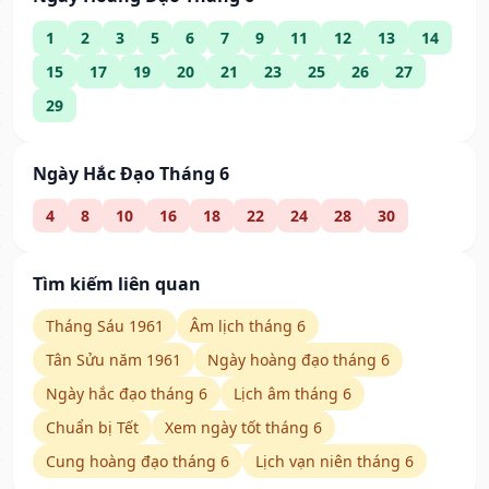
1
2
3
5
6
7
9
11
12
13
14
15
17
19
20
21
23
25
26
27
29
Ngày Hắc Đạo Tháng 6
4
8
10
16
18
22
24
28
30
Tìm kiếm liên quan
Tháng Sáu 1961
Âm lịch tháng 6
Tân Sửu năm 1961
Ngày hoàng đạo tháng 6
Ngày hắc đạo tháng 6
Lịch âm tháng 6
Chuẩn bị Tết
Xem ngày tốt tháng 6
Cung hoàng đạo tháng 6
Lịch vạn niên tháng 6