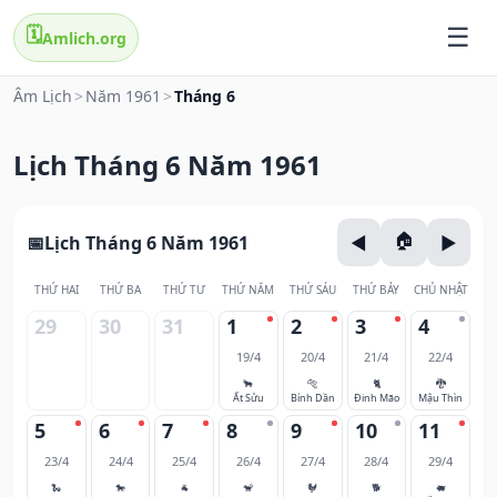
🗓️
Amlich.org
Âm Lịch
>
Năm 1961
>
Tháng 6
Lịch Tháng 6 Năm 1961
Lịch Tháng 6 Năm 1961
THỨ HAI
THỨ BA
THỨ TƯ
THỨ NĂM
THỨ SÁU
THỨ BẢY
CHỦ NHẬT
29
30
31
1
2
3
4
19/4
20/4
21/4
22/4
🐂
🐅
🐈
🐉
Ất Sửu
Bính Dần
Đinh Mão
Mậu Thìn
5
6
7
8
9
10
11
23/4
24/4
25/4
26/4
27/4
28/4
29/4
🐍
🐎
🐐
🐒
🐓
🐕
🐖