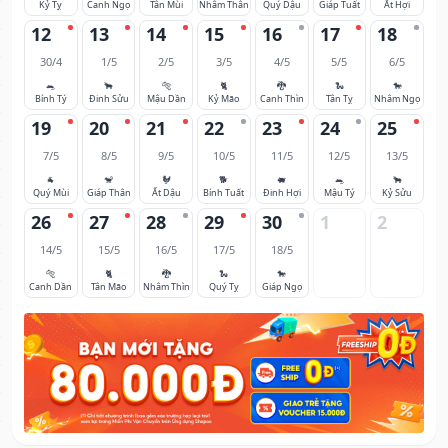
Kỷ Tỵ
Canh Ngọ
Tân Mùi
Nhâm Thân
Quý Dậu
Giáp Tuất
Ất Hợi
12
13
14
15
16
17
18
30/4
1/5
2/5
3/5
4/5
5/5
6/5
🐀
🐂
🐅
🐈
🐉
🐍
🐎
Bính Tý
Đinh Sửu
Mậu Dần
Kỷ Mão
Canh Thìn
Tân Tỵ
Nhâm Ngọ
19
20
21
22
23
24
25
7/5
8/5
9/5
10/5
11/5
12/5
13/5
🐐
🐒
🐓
🐕
🐖
🐀
🐂
Quý Mùi
Giáp Thân
Ất Dậu
Bính Tuất
Đinh Hợi
Mậu Tý
Kỷ Sửu
26
27
28
29
30
1
2
14/5
15/5
16/5
17/5
18/5
🐅
🐈
🐉
🐍
🐎
Canh Dần
Tân Mão
Nhâm Thìn
Quý Tỵ
Giáp Ngọ