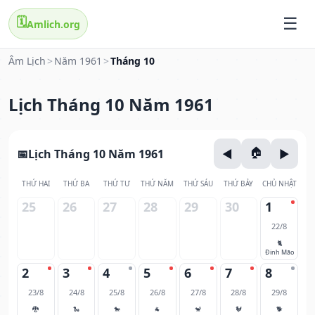
🗓️
Amlich.org
Âm Lịch
>
Năm 1961
>
Tháng 10
Lịch Tháng 10 Năm 1961
Lịch Tháng 10 Năm 1961
THỨ HAI
THỨ BA
THỨ TƯ
THỨ NĂM
THỨ SÁU
THỨ BẢY
CHỦ NHẬT
25
26
27
28
29
30
1
22/8
🐈
Đinh Mão
2
3
4
5
6
7
8
23/8
24/8
25/8
26/8
27/8
28/8
29/8
🐉
🐍
🐎
🐐
🐒
🐓
🐕