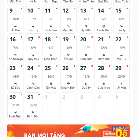
Mậu Thìn
Kỷ Tỵ
Canh Ngọ
Tân Mùi
Nhâm Thân
Quý Dậu
Giáp Tuất
9
10
11
12
13
14
15
30/8
1/9
2/9
3/9
4/9
5/9
6/9
🐖
🐀
🐂
🐅
🐈
🐉
🐍
Ất Hợi
Bính Tý
Đinh Sửu
Mậu Dần
Kỷ Mão
Canh Thìn
Tân Tỵ
16
17
18
19
20
21
22
7/9
8/9
9/9
10/9
11/9
12/9
13/9
🐎
🐐
🐒
🐓
🐕
🐖
🐀
Nhâm Ngọ
Quý Mùi
Giáp Thân
Ất Dậu
Bính Tuất
Đinh Hợi
Mậu Tý
23
24
25
26
27
28
29
14/9
15/9
16/9
17/9
18/9
19/9
20/9
🐂
🐅
🐈
🐉
🐍
🐎
🐐
Kỷ Sửu
Canh Dần
Tân Mão
Nhâm Thìn
Quý Tỵ
Giáp Ngọ
Ất Mùi
30
31
1
2
3
4
5
21/9
22/9
🐒
🐓
Bính Thân
Đinh Dậu