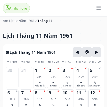
🗓️
Amlich.org
Âm Lịch
>
Năm 1961
>
Tháng 11
Lịch Tháng 11 Năm 1961
Lịch Tháng 11 Năm 1961
THỨ HAI
THỨ BA
THỨ TƯ
THỨ NĂM
THỨ SÁU
THỨ BẢY
CHỦ NHẬT
30
31
1
2
3
4
5
23/9
24/9
25/9
26/9
27/9
🐕
🐖
🐀
🐂
🐅
Mậu Tuất
Kỷ Hợi
Canh Tý
Tân Sửu
Nhâm Dần
6
7
8
9
10
11
12
28/9
29/9
1/10
2/10
3/10
4/10
5/10
🐈
🐉
🐍
🐎
🐐
🐒
🐓