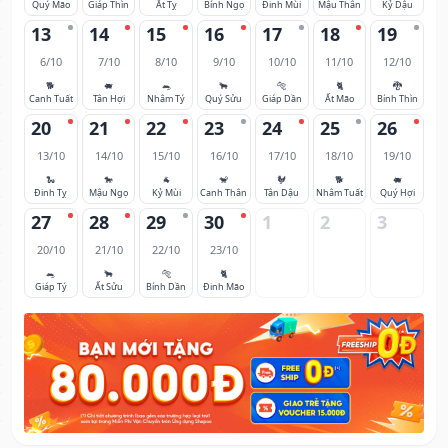
Quý Mão
Giáp Thìn
Ất Tỵ
Bính Ngọ
Đinh Mùi
Mậu Thân
Kỷ Dậu
13
14
15
16
17
18
19
6/10
7/10
8/10
9/10
10/10
11/10
12/10
🐕
🐖
🐀
🐂
🐅
🐈
🐉
Canh Tuất
Tân Hợi
Nhâm Tý
Quý Sửu
Giáp Dần
Ất Mão
Bính Thìn
20
21
22
23
24
25
26
13/10
14/10
15/10
16/10
17/10
18/10
19/10
🐍
🐎
🐐
🐒
🐓
🐕
🐖
Đinh Tỵ
Mậu Ngọ
Kỷ Mùi
Canh Thân
Tân Dậu
Nhâm Tuất
Quý Hợi
27
28
29
30
1
2
3
20/10
21/10
22/10
23/10
🐀
🐂
🐅
🐈
Giáp Tý
Ất Sửu
Bính Dần
Đinh Mão