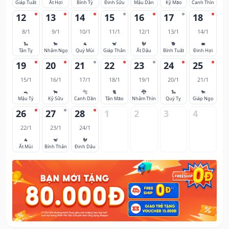
Giáp Tuất
Ất Hợi
Bính Tý
Đinh Sửu
Mậu Dần
Kỷ Mão
Canh Thìn
12
13
14
15
16
17
18
8/1
9/1
10/1
11/1
12/1
13/1
14/1
🐍
🐎
🐐
🐒
🐓
🐕
🐖
Tân Tỵ
Nhâm Ngọ
Quý Mùi
Giáp Thân
Ất Dậu
Bính Tuất
Đinh Hợi
19
20
21
22
23
24
25
15/1
16/1
17/1
18/1
19/1
20/1
21/1
🐀
🐂
🐅
🐈
🐉
🐍
🐎
Mậu Tý
Kỷ Sửu
Canh Dần
Tân Mão
Nhâm Thìn
Quý Tỵ
Giáp Ngọ
26
27
28
1
2
3
4
22/1
23/1
24/1
🐐
🐒
🐓
Ất Mùi
Bính Thân
Đinh Dậu