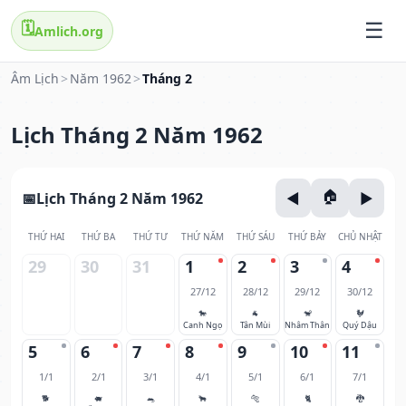
🗓️
Amlich.org
Âm Lịch
>
Năm 1962
>
Tháng 2
Lịch Tháng 2 Năm 1962
Lịch Tháng 2 Năm 1962
THỨ HAI
THỨ BA
THỨ TƯ
THỨ NĂM
THỨ SÁU
THỨ BẢY
CHỦ NHẬT
29
30
31
1
2
3
4
27/12
28/12
29/12
30/12
🐎
🐐
🐒
🐓
Canh Ngọ
Tân Mùi
Nhâm Thân
Quý Dậu
5
6
7
8
9
10
11
1/1
2/1
3/1
4/1
5/1
6/1
7/1
🐕
🐖
🐀
🐂
🐅
🐈
🐉