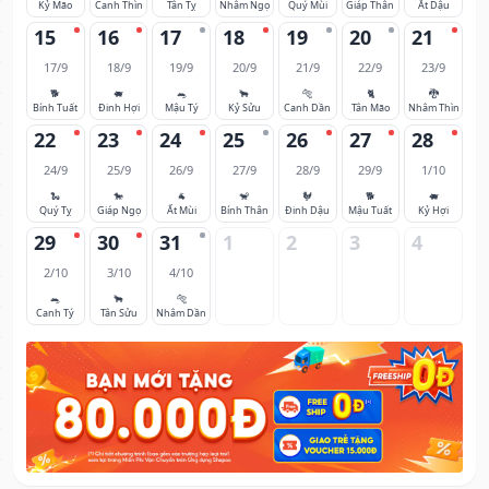
Kỷ Mão
Canh Thìn
Tân Tỵ
Nhâm Ngọ
Quý Mùi
Giáp Thân
Ất Dậu
15
16
17
18
19
20
21
17/9
18/9
19/9
20/9
21/9
22/9
23/9
🐕
🐖
🐀
🐂
🐅
🐈
🐉
Bính Tuất
Đinh Hợi
Mậu Tý
Kỷ Sửu
Canh Dần
Tân Mão
Nhâm Thìn
22
23
24
25
26
27
28
24/9
25/9
26/9
27/9
28/9
29/9
1/10
🐍
🐎
🐐
🐒
🐓
🐕
🐖
Quý Tỵ
Giáp Ngọ
Ất Mùi
Bính Thân
Đinh Dậu
Mậu Tuất
Kỷ Hợi
29
30
31
1
2
3
4
2/10
3/10
4/10
🐀
🐂
🐅
Canh Tý
Tân Sửu
Nhâm Dần