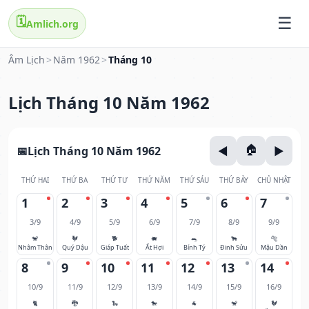
🗓️
Amlich.org
Âm Lịch
>
Năm 1962
>
Tháng 10
Lịch Tháng 10 Năm 1962
Lịch Tháng 10 Năm 1962
THỨ HAI
THỨ BA
THỨ TƯ
THỨ NĂM
THỨ SÁU
THỨ BẢY
CHỦ NHẬT
1
2
3
4
5
6
7
3/9
4/9
5/9
6/9
7/9
8/9
9/9
🐒
🐓
🐕
🐖
🐀
🐂
🐅
Nhâm Thân
Quý Dậu
Giáp Tuất
Ất Hợi
Bính Tý
Đinh Sửu
Mậu Dần
8
9
10
11
12
13
14
10/9
11/9
12/9
13/9
14/9
15/9
16/9
🐈
🐉
🐍
🐎
🐐
🐒
🐓