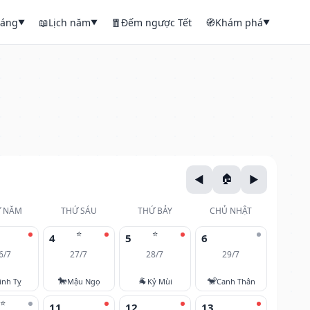
háng
📖
Lịch năm
🧧
Đếm ngược Tết
🧭
Khám phá
▼
▼
▼
 NĂM
THỨ SÁU
THỨ BẢY
CHỦ NHẬT
⭐
⭐
4
5
6
6/7
27/7
28/7
29/7
🐎
🐐
🐒
inh Tỵ
Mậu Ngọ
Kỷ Mùi
Canh Thân
⭐
11
12
13