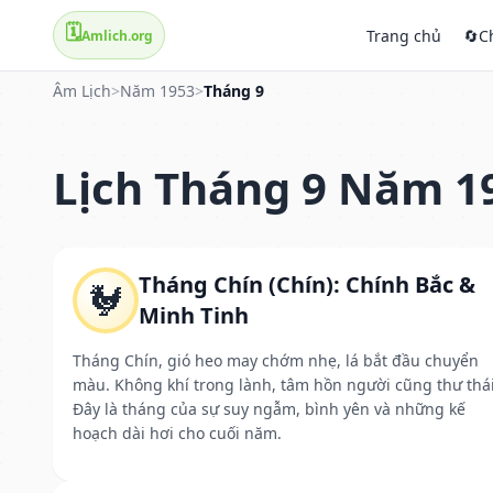
🗓️
Trang chủ
🔄
C
Amlich.org
Âm Lịch
>
Năm 1953
>
Tháng 9
Lịch Tháng 9 Năm 1
Tháng Chín (Chín): Chính Bắc &
🐓
Minh Tinh
Tháng Chín, gió heo may chớm nhẹ, lá bắt đầu chuyển
màu. Không khí trong lành, tâm hồn người cũng thư thái
Đây là tháng của sự suy ngẫm, bình yên và những kế
hoạch dài hơi cho cuối năm.