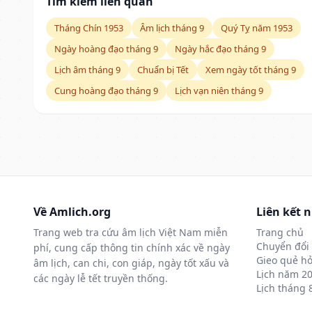
Tìm kiếm liên quan
Tháng Chín 1953
Âm lịch tháng 9
Quý Tỵ năm 1953
Ngày hoàng đạo tháng 9
Ngày hắc đạo tháng 9
Lịch âm tháng 9
Chuẩn bị Tết
Xem ngày tốt tháng 9
Cung hoàng đạo tháng 9
Lịch vạn niên tháng 9
Về Amlich.org
Liên kết 
Trang web tra cứu âm lịch Việt Nam miễn
Trang chủ
Chuyển đổi 
phí, cung cấp thông tin chính xác về ngày
Gieo quẻ hỏ
âm lịch, can chi, con giáp, ngày tốt xấu và
Lịch năm 2
các ngày lễ tết truyền thống.
Lịch tháng 