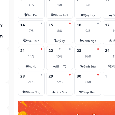
30/7
1/8
2/8
🐓
🐕
🐖
🐀
Tân Dậu
Nhâm Tuất
Quý Hợi
G
ày
14
15
16
17
7/8
8/8
9/8
1
am
🐉
🐍
🐎
🐐
Mậu Thìn
Kỷ Tỵ
Canh Ngọ
T
⭐
21
22
23
24
14/8
15/8
16/8
1
🐖
🐀
🐂
🐅
Ất Hợi
Bính Tý
Đinh Sửu
M
28
29
30
1
21/8
22/8
23/8
🐎
🐐
🐒
Nhâm Ngọ
Quý Mùi
Giáp Thân