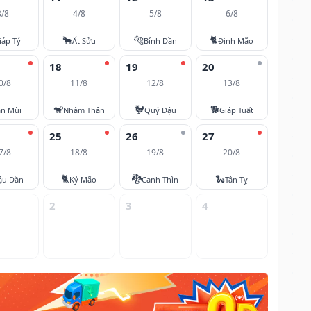
3/8
4/8
5/8
6/8
🐂
🐅
🐈
iáp Tý
Ất Sửu
Bính Dần
Đinh Mão
18
19
20
0/8
11/8
12/8
13/8
🐒
🐓
🐕
ân Mùi
Nhâm Thân
Quý Dậu
Giáp Tuất
25
26
27
7/8
18/8
19/8
20/8
🐈
🐉
🐍
ậu Dần
Kỷ Mão
Canh Thìn
Tân Tỵ
2
3
4