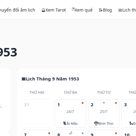
🃏
huyển đổi âm lịch
🔮
Xem Tarot
Xem quẻ
📝
Blog
📅
Lịch t
953
Lịch Tháng 9 Năm 1953
THỨ HAI
THỨ BA
THỨ TƯ
THỨ
⭐
31
1
2
3
.
24/7
25/7
2
🐈
🐉
🐍
Ất Mão
Bính Thìn
Đ
🌙
7
8
9
10