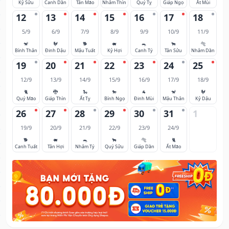
Kỷ Sửu
Canh Dần
Tân Mão
Nhâm Thìn
Quý Tỵ
Giáp Ngọ
Ất Mùi
12
13
14
15
16
17
18
5/9
6/9
7/9
8/9
9/9
10/9
11/9
🐒
🐓
🐕
🐖
🐀
🐂
🐅
Bính Thân
Đinh Dậu
Mậu Tuất
Kỷ Hợi
Canh Tý
Tân Sửu
Nhâm Dần
19
20
21
22
23
24
25
12/9
13/9
14/9
15/9
16/9
17/9
18/9
🐈
🐉
🐍
🐎
🐐
🐒
🐓
Quý Mão
Giáp Thìn
Ất Tỵ
Bính Ngọ
Đinh Mùi
Mậu Thân
Kỷ Dậu
26
27
28
29
30
31
1
19/9
20/9
21/9
22/9
23/9
24/9
🐕
🐖
🐀
🐂
🐅
🐈
Canh Tuất
Tân Hợi
Nhâm Tý
Quý Sửu
Giáp Dần
Ất Mão