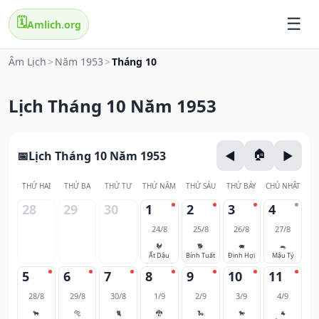
🗓️
Amlich.org
Âm Lịch
>
Năm 1953
>
Tháng 10
Lịch Tháng 10 Năm 1953
Lịch Tháng 10 Năm 1953
THỨ HAI
THỨ BA
THỨ TƯ
THỨ NĂM
THỨ SÁU
THỨ BẢY
CHỦ NHẬT
28
29
30
1
2
3
4
24/8
25/8
26/8
27/8
🐓
🐕
🐖
🐀
Ất Dậu
Bính Tuất
Đinh Hợi
Mậu Tý
5
6
7
8
9
10
11
28/8
29/8
30/8
1/9
2/9
3/9
4/9
🐂
🐅
🐈
🐉
🐍
🐎
🐐