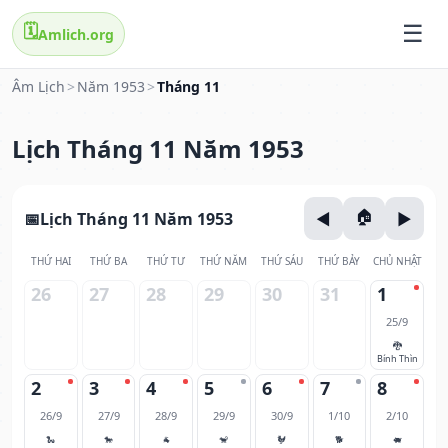
🗓️
Amlich.org
Âm Lịch
>
Năm 1953
>
Tháng 11
Lịch Tháng 11 Năm 1953
Lịch Tháng 11 Năm 1953
THỨ HAI
THỨ BA
THỨ TƯ
THỨ NĂM
THỨ SÁU
THỨ BẢY
CHỦ NHẬT
26
27
28
29
30
31
1
25/9
🐉
Bính Thìn
2
3
4
5
6
7
8
26/9
27/9
28/9
29/9
30/9
1/10
2/10
🐍
🐎
🐐
🐒
🐓
🐕
🐖