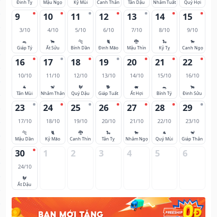
Đinh Tỵ
Mậu Ngọ
Kỷ Mùi
Canh Thân
Tân Dậu
Nhâm Tuất
Quý Hợi
9
10
11
12
13
14
15
3/10
4/10
5/10
6/10
7/10
8/10
9/10
🐀
🐂
🐅
🐈
🐉
🐍
🐎
Giáp Tý
Ất Sửu
Bính Dần
Đinh Mão
Mậu Thìn
Kỷ Tỵ
Canh Ngọ
16
17
18
19
20
21
22
10/10
11/10
12/10
13/10
14/10
15/10
16/10
🐐
🐒
🐓
🐕
🐖
🐀
🐂
Tân Mùi
Nhâm Thân
Quý Dậu
Giáp Tuất
Ất Hợi
Bính Tý
Đinh Sửu
23
24
25
26
27
28
29
17/10
18/10
19/10
20/10
21/10
22/10
23/10
🐅
🐈
🐉
🐍
🐎
🐐
🐒
Mậu Dần
Kỷ Mão
Canh Thìn
Tân Tỵ
Nhâm Ngọ
Quý Mùi
Giáp Thân
30
1
2
3
4
5
6
24/10
🐓
Ất Dậu