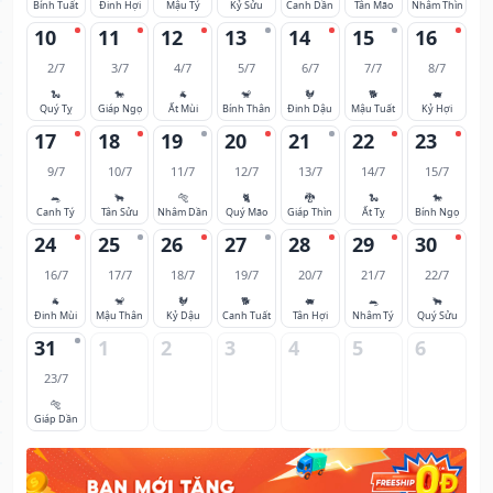
Bính Tuất
Đinh Hợi
Mậu Tý
Kỷ Sửu
Canh Dần
Tân Mão
Nhâm Thìn
10
11
12
13
14
15
16
2/7
3/7
4/7
5/7
6/7
7/7
8/7
🐍
🐎
🐐
🐒
🐓
🐕
🐖
Quý Tỵ
Giáp Ngọ
Ất Mùi
Bính Thân
Đinh Dậu
Mậu Tuất
Kỷ Hợi
17
18
19
20
21
22
23
9/7
10/7
11/7
12/7
13/7
14/7
15/7
🐀
🐂
🐅
🐈
🐉
🐍
🐎
Canh Tý
Tân Sửu
Nhâm Dần
Quý Mão
Giáp Thìn
Ất Tỵ
Bính Ngọ
24
25
26
27
28
29
30
16/7
17/7
18/7
19/7
20/7
21/7
22/7
🐐
🐒
🐓
🐕
🐖
🐀
🐂
Đinh Mùi
Mậu Thân
Kỷ Dậu
Canh Tuất
Tân Hợi
Nhâm Tý
Quý Sửu
31
1
2
3
4
5
6
23/7
🐅
Giáp Dần