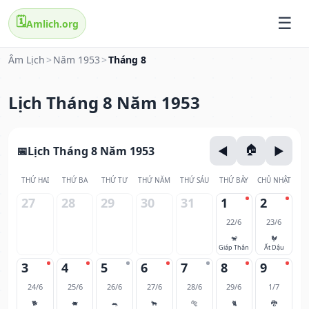
🗓️
Amlich.org
Âm Lịch
>
Năm 1953
>
Tháng 8
Lịch Tháng 8 Năm 1953
Lịch Tháng 8 Năm 1953
THỨ HAI
THỨ BA
THỨ TƯ
THỨ NĂM
THỨ SÁU
THỨ BẢY
CHỦ NHẬT
27
28
29
30
31
1
2
22/6
23/6
🐒
🐓
Giáp Thân
Ất Dậu
3
4
5
6
7
8
9
24/6
25/6
26/6
27/6
28/6
29/6
1/7
🐕
🐖
🐀
🐂
🐅
🐈
🐉