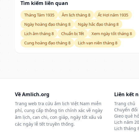
Tìm kiếm liên quan
Tháng Tám 1935
Âm lịch tháng 8
Ất Hợi năm 1935
Ngày hoàng đạo tháng 8
Ngày hắc đạo tháng 8
Lịch âm tháng 8
Chuẩn bị Tết
Xem ngày tốt tháng 8
Cung hoàng đạo tháng 8
Lịch vạn niên tháng 8
Về Amlich.org
Liên kết 
Trang web tra cứu âm lịch Việt Nam miễn
Trang chủ
Chuyển đổi 
phí, cung cấp thông tin chính xác về ngày
Gieo quẻ hỏ
âm lịch, can chi, con giáp, ngày tốt xấu và
Lịch năm 2
các ngày lễ tết truyền thống.
Lịch tháng 