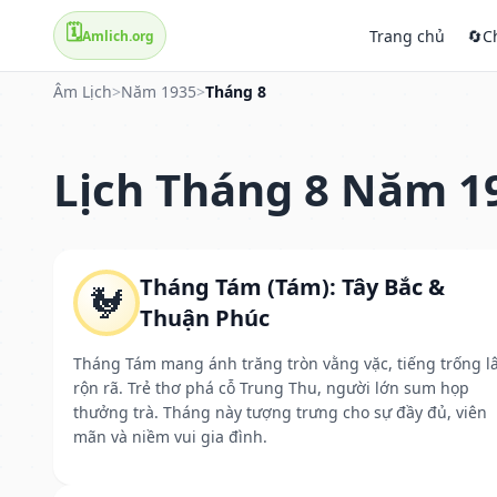
🗓️
Trang chủ
🔄
C
Amlich.org
Âm Lịch
>
Năm 1935
>
Tháng 8
Lịch Tháng 8 Năm 1
Tháng Tám (Tám): Tây Bắc &
🐓
Thuận Phúc
Tháng Tám mang ánh trăng tròn vằng vặc, tiếng trống l
rộn rã. Trẻ thơ phá cỗ Trung Thu, người lớn sum họp
thưởng trà. Tháng này tượng trưng cho sự đầy đủ, viên
mãn và niềm vui gia đình.