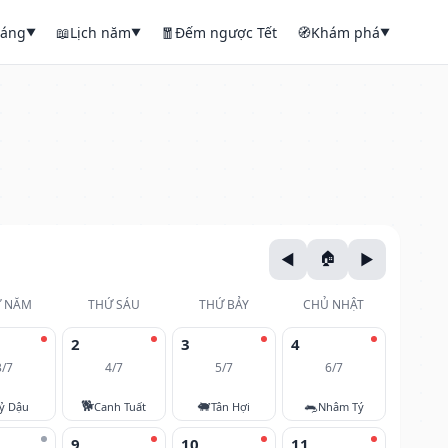
háng
📖
Lịch năm
🧧
Đếm ngược Tết
🧭
Khám phá
▼
▼
▼
 NĂM
THỨ SÁU
THỨ BẢY
CHỦ NHẬT
2
3
4
3/7
4/7
5/7
6/7
🐕
🐖
🐀
ỷ Dậu
Canh Tuất
Tân Hợi
Nhâm Tý
9
10
11