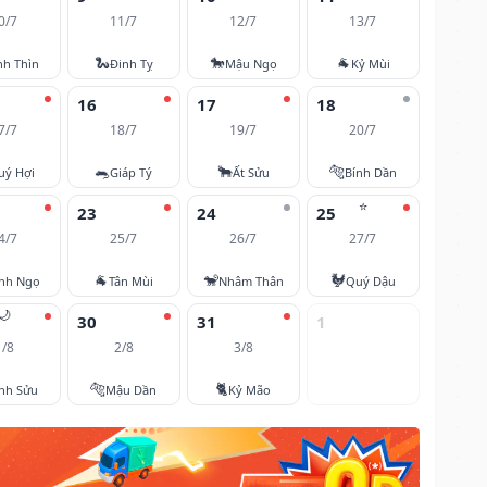
0/7
11/7
12/7
13/7
🐍
🐎
🐐
nh Thìn
Đinh Tỵ
Mậu Ngọ
Kỷ Mùi
16
17
18
7/7
18/7
19/7
20/7
🐀
🐂
🐅
uý Hợi
Giáp Tý
Ất Sửu
Bính Dần
⭐
23
24
25
4/7
25/7
26/7
27/7
🐐
🐒
🐓
nh Ngọ
Tân Mùi
Nhâm Thân
Quý Dậu
🌙
30
31
1
1/8
2/8
3/8
🐅
🐈
nh Sửu
Mậu Dần
Kỷ Mão