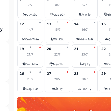
7/7
8/7
9/7
1
🐂
🐅
🐈
🐉
Quý Sửu
Giáp Dần
Ất Mão
Bí
⭐
12
13
14
15
ày
14/7
15/7
16/7
1
🐒
🐓
🐕
🐖
Canh Thân
Tân Dậu
Nhâm Tuất
Q
⭐
19
20
21
22
21/7
22/7
23/7
2
🐈
🐉
🐍
🐎
Đinh Mão
Mậu Thìn
Kỷ Tỵ
Ca
⭐
26
27
28
29
28/7
29/7
30/7
🐕
🐖
🐀
🐂
Giáp Tuất
Ất Hợi
Bính Tý
Đi