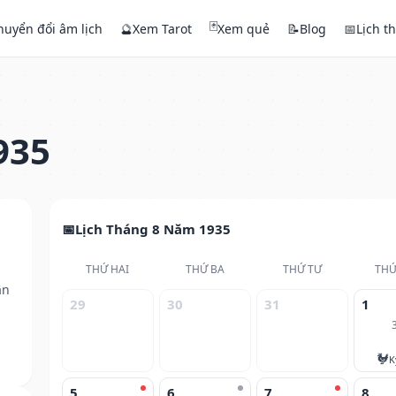
🃏
huyển đổi âm lịch
🔮
Xem Tarot
Xem quẻ
📝
Blog
📅
Lịch t
935
Lịch Tháng 8 Năm 1935
THỨ HAI
THỨ BA
THỨ TƯ
THỨ
ân
29
30
31
1
🐓
K
5
6
7
8