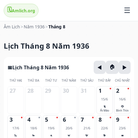
🗓️
Amlich.org
Âm Lịch
>
Năm 1936
>
Tháng 8
Lịch Tháng 8 Năm 1936
Lịch Tháng 8 Năm 1936
THỨ HAI
THỨ BA
THỨ TƯ
THỨ NĂM
THỨ SÁU
THỨ BẢY
CHỦ NHẬT
27
28
29
30
31
1
2
15/6
16/6
🐈
🐉
Ất Mão
Bính Thìn
3
4
5
6
7
8
9
17/6
18/6
19/6
20/6
21/6
22/6
23/6
🐍
🐎
🐐
🐒
🐓
🐕
🐖