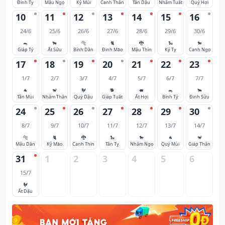
Đinh Tỵ
Mậu Ngọ
Kỷ Mùi
Canh Thân
Tân Dậu
Nhâm Tuất
Quý Hợi
10
11
12
13
14
15
16
24/6
25/6
26/6
27/6
28/6
29/6
30/6
🐀
🐂
🐅
🐈
🐉
🐍
🐎
Giáp Tý
Ất Sửu
Bính Dần
Đinh Mão
Mậu Thìn
Kỷ Tỵ
Canh Ngọ
17
18
19
20
21
22
23
1/7
2/7
3/7
4/7
5/7
6/7
7/7
🐐
🐒
🐓
🐕
🐖
🐀
🐂
Tân Mùi
Nhâm Thân
Quý Dậu
Giáp Tuất
Ất Hợi
Bính Tý
Đinh Sửu
24
25
26
27
28
29
30
8/7
9/7
10/7
11/7
12/7
13/7
14/7
🐅
🐈
🐉
🐍
🐎
🐐
🐒
Mậu Dần
Kỷ Mão
Canh Thìn
Tân Tỵ
Nhâm Ngọ
Quý Mùi
Giáp Thân
31
1
2
3
4
5
6
15/7
🐓
Ất Dậu