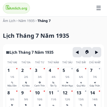
🗓️
Amlich.org
Âm Lịch
>
Năm 1935
>
Tháng 7
Lịch Tháng 7 Năm 1935
Lịch Tháng 7 Năm 1935
THỨ HAI
THỨ BA
THỨ TƯ
THỨ NĂM
THỨ SÁU
THỨ BẢY
CHỦ NHẬT
1
2
3
4
5
6
7
1/6
2/6
3/6
4/6
5/6
6/6
7/6
🐅
🐈
🐉
🐍
🐎
🐐
🐒
Mậu Dần
Kỷ Mão
Canh Thìn
Tân Tỵ
Nhâm Ngọ
Quý Mùi
Giáp Thân
8
9
10
11
12
13
14
8/6
9/6
10/6
11/6
12/6
13/6
14/6
🐓
🐕
🐖
🐀
🐂
🐅
🐈