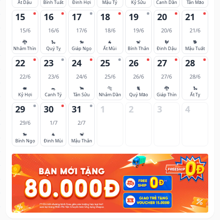
Ất Dậu
Bính Tuất
Đinh Hợi
Mậu Tý
Kỷ Sửu
Canh Dần
Tân Mão
15
16
17
18
19
20
21
15/6
16/6
17/6
18/6
19/6
20/6
21/6
🐉
🐍
🐎
🐐
🐒
🐓
🐕
Nhâm Thìn
Quý Tỵ
Giáp Ngọ
Ất Mùi
Bính Thân
Đinh Dậu
Mậu Tuất
22
23
24
25
26
27
28
22/6
23/6
24/6
25/6
26/6
27/6
28/6
🐖
🐀
🐂
🐅
🐈
🐉
🐍
Kỷ Hợi
Canh Tý
Tân Sửu
Nhâm Dần
Quý Mão
Giáp Thìn
Ất Tỵ
29
30
31
1
2
3
4
29/6
1/7
2/7
🐎
🐐
🐒
Bính Ngọ
Đinh Mùi
Mậu Thân