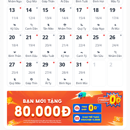
Nhâm Ngọ
Quý Mùi
Giáp Thân
Ất Dậu
Bính Tuất
Đinh Hợi
Mậu Tý
13
14
15
16
17
18
19
11/4
12/4
13/4
14/4
15/4
16/4
17/4
🐂
🐅
🐈
🐉
🐍
🐎
🐐
Kỷ Sửu
Canh Dần
Tân Mão
Nhâm Thìn
Quý Tỵ
Giáp Ngọ
Ất Mùi
20
21
22
23
24
25
26
18/4
19/4
20/4
21/4
22/4
23/4
24/4
🐒
🐓
🐕
🐖
🐀
🐂
🐅
Bính Thân
Đinh Dậu
Mậu Tuất
Kỷ Hợi
Canh Tý
Tân Sửu
Nhâm Dần
27
28
29
30
31
1
2
25/4
26/4
27/4
28/4
29/4
🐈
🐉
🐍
🐎
🐐
Quý Mão
Giáp Thìn
Ất Tỵ
Bính Ngọ
Đinh Mùi