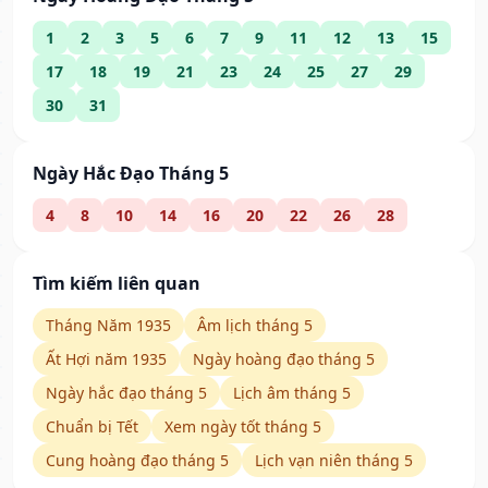
1
2
3
5
6
7
9
11
12
13
15
17
18
19
21
23
24
25
27
29
30
31
Ngày Hắc Đạo Tháng 5
4
8
10
14
16
20
22
26
28
Tìm kiếm liên quan
Tháng Năm 1935
Âm lịch tháng 5
Ất Hợi năm 1935
Ngày hoàng đạo tháng 5
Ngày hắc đạo tháng 5
Lịch âm tháng 5
Chuẩn bị Tết
Xem ngày tốt tháng 5
Cung hoàng đạo tháng 5
Lịch vạn niên tháng 5