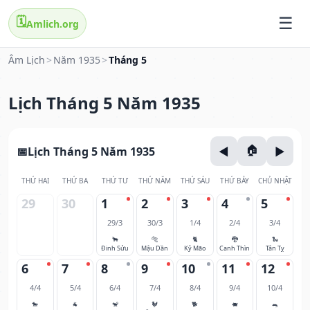
🗓️
Amlich.org
Âm Lịch
>
Năm 1935
>
Tháng 5
Lịch Tháng 5 Năm 1935
Lịch Tháng 5 Năm 1935
THỨ HAI
THỨ BA
THỨ TƯ
THỨ NĂM
THỨ SÁU
THỨ BẢY
CHỦ NHẬT
29
30
1
2
3
4
5
29/3
30/3
1/4
2/4
3/4
🐂
🐅
🐈
🐉
🐍
Đinh Sửu
Mậu Dần
Kỷ Mão
Canh Thìn
Tân Tỵ
6
7
8
9
10
11
12
4/4
5/4
6/4
7/4
8/4
9/4
10/4
🐎
🐐
🐒
🐓
🐕
🐖
🐀