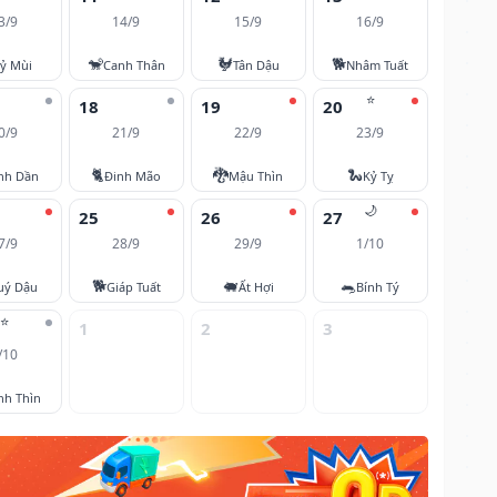
3/9
14/9
15/9
16/9
🐒
🐓
🐕
ỷ Mùi
Canh Thân
Tân Dậu
Nhâm Tuất
⭐
18
19
20
0/9
21/9
22/9
23/9
🐈
🐉
🐍
nh Dần
Đinh Mão
Mậu Thìn
Kỷ Tỵ
🌙
25
26
27
7/9
28/9
29/9
1/10
🐕
🐖
🐀
uý Dậu
Giáp Tuất
Ất Hợi
Bính Tý
⭐
1
2
3
/10
nh Thìn