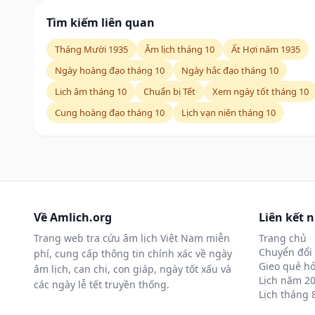
Tìm kiếm liên quan
Tháng Mười 1935
Âm lịch tháng 10
Ất Hợi năm 1935
Ngày hoàng đạo tháng 10
Ngày hắc đạo tháng 10
Lịch âm tháng 10
Chuẩn bị Tết
Xem ngày tốt tháng 10
Cung hoàng đạo tháng 10
Lịch vạn niên tháng 10
Về Amlich.org
Liên kết 
Trang web tra cứu âm lịch Việt Nam miễn
Trang chủ
Chuyển đổi 
phí, cung cấp thông tin chính xác về ngày
Gieo quẻ hỏ
âm lịch, can chi, con giáp, ngày tốt xấu và
Lịch năm 2
các ngày lễ tết truyền thống.
Lịch tháng 