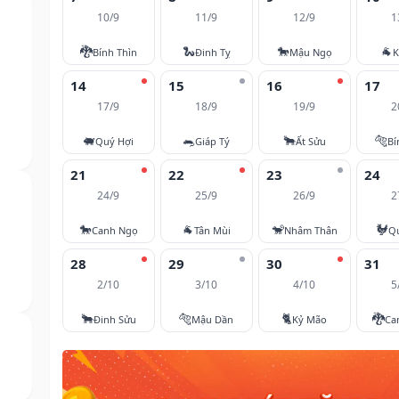
10/9
11/9
12/9
1
🐉
🐍
🐎
🐐
Bính Thìn
Đinh Tỵ
Mậu Ngọ
K
14
15
16
17
17/9
18/9
19/9
2
🐖
🐀
🐂
🐅
Quý Hợi
Giáp Tý
Ất Sửu
Bí
21
22
23
24
24/9
25/9
26/9
2
🐎
🐐
🐒
🐓
Canh Ngọ
Tân Mùi
Nhâm Thân
Q
28
29
30
31
2/10
3/10
4/10
5
🐂
🐅
🐈
🐉
Đinh Sửu
Mậu Dần
Kỷ Mão
Ca