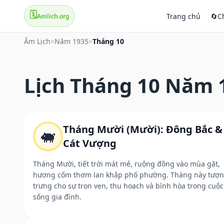
🗓️
Trang chủ
🔄
C
Amlich.org
Âm Lịch
>
Năm 1935
>
Tháng 10
Lịch Tháng 10 Năm 
Tháng Mười (Mười): Đông Bắc &
🐖
Cát Vượng
Tháng Mười, tiết trời mát mẻ, ruộng đồng vào mùa gặt,
hương cốm thơm lan khắp phố phường. Tháng này tượ
trưng cho sự trọn vẹn, thu hoạch và bình hòa trong cuộc
sống gia đình.