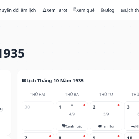
🃏
huyển đổi âm lịch
🔮
Xem Tarot
Xem quẻ
📝
Blog
📅
Lịch t
1935
Lịch Tháng 10 Năm 1935
THỨ HAI
THỨ BA
THỨ TƯ
THỨ
⭐
30
1
2
3
ng
4/9
5/9
🐕
🐖
🐀
Canh Tuất
Tân Hợi
N
7
8
9
10