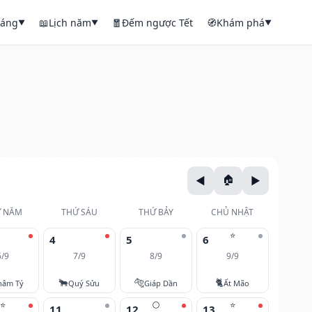
háng
📖
Lịch năm
🧧
Đếm ngược Tết
🧭
Khám phá
▼
▼
▼
 NĂM
THỨ SÁU
THỨ BẢY
CHỦ NHẬT
⭐
4
5
6
6/9
7/9
8/9
9/9
🐂
🐅
🐈
hâm Tý
Quý Sửu
Giáp Dần
Ất Mão
⭐
🌕
⭐
11
12
13