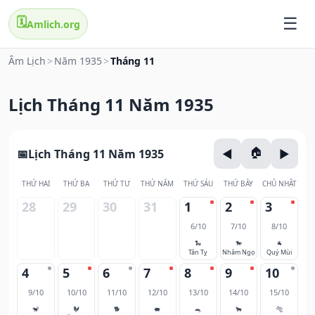
🗓️
Amlich.org
Âm Lịch
>
Năm 1935
>
Tháng 11
Lịch Tháng 11 Năm 1935
Lịch Tháng 11 Năm 1935
THỨ HAI
THỨ BA
THỨ TƯ
THỨ NĂM
THỨ SÁU
THỨ BẢY
CHỦ NHẬT
28
29
30
31
1
2
3
6/10
7/10
8/10
🐍
🐎
🐐
Tân Tỵ
Nhâm Ngọ
Quý Mùi
4
5
6
7
8
9
10
9/10
10/10
11/10
12/10
13/10
14/10
15/10
🐒
🐓
🐕
🐖
🐀
🐂
🐅