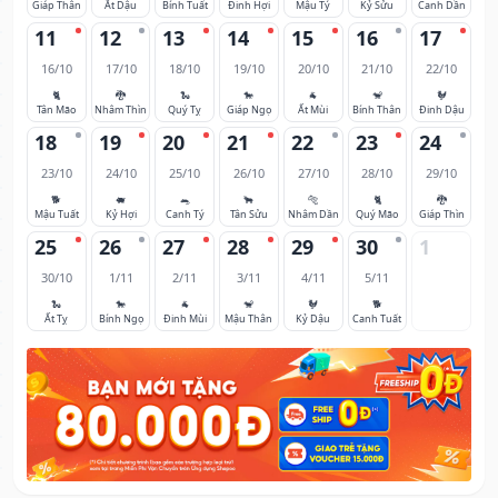
Giáp Thân
Ất Dậu
Bính Tuất
Đinh Hợi
Mậu Tý
Kỷ Sửu
Canh Dần
11
12
13
14
15
16
17
16/10
17/10
18/10
19/10
20/10
21/10
22/10
🐈
🐉
🐍
🐎
🐐
🐒
🐓
Tân Mão
Nhâm Thìn
Quý Tỵ
Giáp Ngọ
Ất Mùi
Bính Thân
Đinh Dậu
18
19
20
21
22
23
24
23/10
24/10
25/10
26/10
27/10
28/10
29/10
🐕
🐖
🐀
🐂
🐅
🐈
🐉
Mậu Tuất
Kỷ Hợi
Canh Tý
Tân Sửu
Nhâm Dần
Quý Mão
Giáp Thìn
25
26
27
28
29
30
1
30/10
1/11
2/11
3/11
4/11
5/11
🐍
🐎
🐐
🐒
🐓
🐕
Ất Tỵ
Bính Ngọ
Đinh Mùi
Mậu Thân
Kỷ Dậu
Canh Tuất