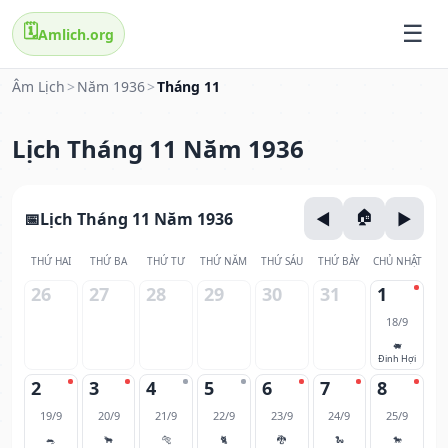
🗓️
Amlich.org
Âm Lịch
>
Năm 1936
>
Tháng 11
Lịch Tháng 11 Năm 1936
Lịch Tháng 11 Năm 1936
THỨ HAI
THỨ BA
THỨ TƯ
THỨ NĂM
THỨ SÁU
THỨ BẢY
CHỦ NHẬT
26
27
28
29
30
31
1
18/9
🐖
Đinh Hợi
2
3
4
5
6
7
8
19/9
20/9
21/9
22/9
23/9
24/9
25/9
🐀
🐂
🐅
🐈
🐉
🐍
🐎