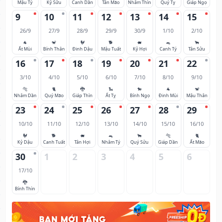
Mậu Tý
Kỷ Sửu
Canh Dần
Tân Mão
Nhâm Thìn
Quý Tỵ
Giáp Ngọ
9
10
11
12
13
14
15
26/9
27/9
28/9
29/9
30/9
1/10
2/10
🐐
🐒
🐓
🐕
🐖
🐀
🐂
Ất Mùi
Bính Thân
Đinh Dậu
Mậu Tuất
Kỷ Hợi
Canh Tý
Tân Sửu
16
17
18
19
20
21
22
3/10
4/10
5/10
6/10
7/10
8/10
9/10
🐅
🐈
🐉
🐍
🐎
🐐
🐒
Nhâm Dần
Quý Mão
Giáp Thìn
Ất Tỵ
Bính Ngọ
Đinh Mùi
Mậu Thân
23
24
25
26
27
28
29
10/10
11/10
12/10
13/10
14/10
15/10
16/10
🐓
🐕
🐖
🐀
🐂
🐅
🐈
Kỷ Dậu
Canh Tuất
Tân Hợi
Nhâm Tý
Quý Sửu
Giáp Dần
Ất Mão
30
1
2
3
4
5
6
17/10
🐉
Bính Thìn