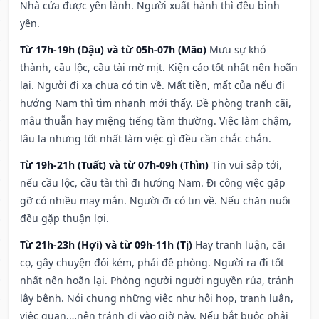
Nhà cửa được yên lành. Người xuất hành thì đều bình
yên.
Từ 17h-19h (Dậu) và từ 05h-07h (Mão)
Mưu sự khó
thành, cầu lộc, cầu tài mờ mịt. Kiện cáo tốt nhất nên hoãn
lại. Người đi xa chưa có tin về. Mất tiền, mất của nếu đi
hướng Nam thì tìm nhanh mới thấy. Đề phòng tranh cãi,
mâu thuẫn hay miệng tiếng tầm thường. Việc làm chậm,
lâu la nhưng tốt nhất làm việc gì đều cần chắc chắn.
Từ 19h-21h (Tuất) và từ 07h-09h (Thìn)
Tin vui sắp tới,
nếu cầu lộc, cầu tài thì đi hướng Nam. Đi công việc gặp
gỡ có nhiều may mắn. Người đi có tin về. Nếu chăn nuôi
đều gặp thuận lợi.
Từ 21h-23h (Hợi) và từ 09h-11h (Tị)
Hay tranh luận, cãi
cọ, gây chuyện đói kém, phải đề phòng. Người ra đi tốt
nhất nên hoãn lại. Phòng người người nguyền rủa, tránh
lây bệnh. Nói chung những việc như hội họp, tranh luận,
việc quan,…nên tránh đi vào giờ này. Nếu bắt buộc phải