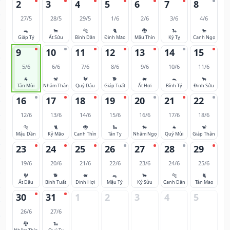
2
3
4
5
6
7
8
27/5
28/5
29/5
1/6
2/6
3/6
4/6
🐀
🐂
🐅
🐈
🐉
🐍
🐎
Giáp Tý
Ất Sửu
Bính Dần
Đinh Mão
Mậu Thìn
Kỷ Tỵ
Canh Ngọ
9
10
11
12
13
14
15
5/6
6/6
7/6
8/6
9/6
10/6
11/6
🐐
🐒
🐓
🐕
🐖
🐀
🐂
Tân Mùi
Nhâm Thân
Quý Dậu
Giáp Tuất
Ất Hợi
Bính Tý
Đinh Sửu
16
17
18
19
20
21
22
12/6
13/6
14/6
15/6
16/6
17/6
18/6
🐅
🐈
🐉
🐍
🐎
🐐
🐒
Mậu Dần
Kỷ Mão
Canh Thìn
Tân Tỵ
Nhâm Ngọ
Quý Mùi
Giáp Thân
23
24
25
26
27
28
29
19/6
20/6
21/6
22/6
23/6
24/6
25/6
🐓
🐕
🐖
🐀
🐂
🐅
🐈
Ất Dậu
Bính Tuất
Đinh Hợi
Mậu Tý
Kỷ Sửu
Canh Dần
Tân Mão
30
31
1
2
3
4
5
26/6
27/6
🐉
🐍