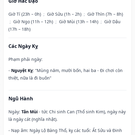
Giờ Hắc Đạo
Giờ Tí (23h – 0h)
;
Giờ Sửu (1h – 2h)
;
Giờ Thìn (7h – 8h)
;
Giờ Ngọ (11h – 12h)
;
Giờ Mùi (13h – 14h)
;
Giờ Dậu
(17h – 18h)
Các Ngày Kỵ
Phạm phải ngày:
-
Nguyệt Kỵ
: “Mùng năm, mười bốn, hai ba - Đi chơi còn
thiệt, nữa là đi buôn”
Ngũ Hành
Ngày:
Tân Mùi
- tức Chi sinh Can (Thổ sinh Kim), ngày này
là ngày cát (nghĩa nhật).
- Nạp âm: Ngày Lộ Bàng Thổ, kỵ các tuổi: Ất Sửu và Đinh