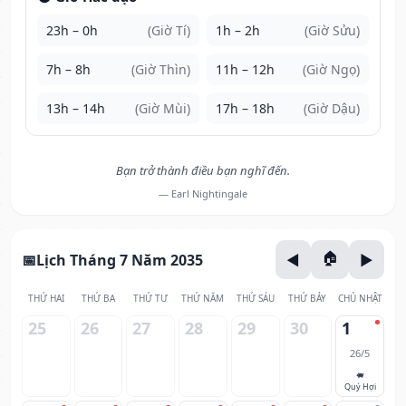
23h – 0h
(Giờ Tí)
1h – 2h
(Giờ Sửu)
7h – 8h
(Giờ Thìn)
11h – 12h
(Giờ Ngọ)
13h – 14h
(Giờ Mùi)
17h – 18h
(Giờ Dậu)
Bạn trở thành điều bạn nghĩ đến.
— Earl Nightingale
Lịch Tháng 7 Năm 2035
THỨ HAI
THỨ BA
THỨ TƯ
THỨ NĂM
THỨ SÁU
THỨ BẢY
CHỦ NHẬT
25
26
27
28
29
30
1
26/5
🐖
Quý Hợi