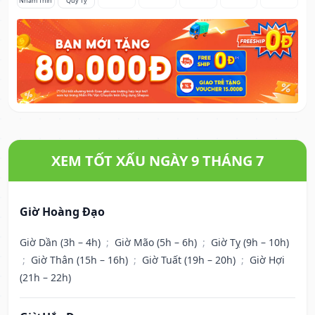
Nhâm Thìn
Quý Tỵ
XEM TỐT XẤU NGÀY 9 THÁNG 7
Giờ Hoàng Đạo
Giờ Dần (3h – 4h)
;
Giờ Mão (5h – 6h)
;
Giờ Tỵ (9h – 10h)
;
Giờ Thân (15h – 16h)
;
Giờ Tuất (19h – 20h)
;
Giờ Hợi
(21h – 22h)