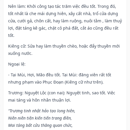
Nên làm
: Khởi công tạo tác trăm việc đều tốt. Trong đó,
tốt nhất là che mái dựng hiên, xây cất nhà, trổ cửa dựng
cửa, cưới gả, chôn cất, hay làm ruộng, nuôi tằm , làm thuỷ
lợi, đặt táng kê gác, chặt cỏ phá đất, cắt áo cũng đều rất
tốt.
Kiêng cữ
: Sửa hay làm thuyền chèo, hoặc đẩy thuyền mới
xuống nước.
Ngoại lệ
:
- Tại Mùi, Hợi, Mão đều tốt. Tại Mùi: đăng viên rất tốt
nhưng phạm vào Phục Đoạn (Kiêng cữ như trên).
Trương: Nguyệt Lộc (con nai): Nguyệt tinh, sao tốt. Việc
mai táng và hôn nhân thuận lợi.
“Trương tinh nhật hảo tạo long hiên,
Niên niên tiện kiến tiến trang điền,
Mai táng bất cửu thăng quan chức,