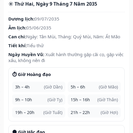
☀️ Thứ Hai, Ngày 9 Tháng 7 Năm 2035
Dương lịch:
09/07/2035
Âm lịch:
05/06/2035
Can chi:
Ngày: Tân Mùi, Tháng: Quý Mùi, Năm: Ất Mão
Tiết khí:
Tiểu thử
Ngày Huyền Vũ:
Xuất hành thường gặp cãi cọ, gặp việc
xấu, không nên đi
⏱️ Giờ Hoàng đạo
3h – 4h
(Giờ Dần)
5h – 6h
(Giờ Mão)
9h – 10h
(Giờ Tỵ)
15h – 16h
(Giờ Thân)
19h – 20h
(Giờ Tuất)
21h – 22h
(Giờ Hợi)
🌑 Giờ Hắc đạo