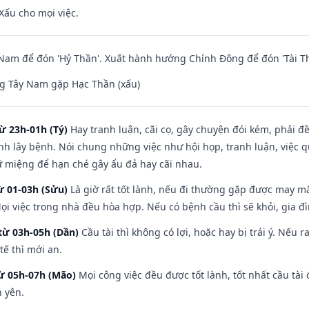
Xấu cho mọi việc.
am để đón 'Hỷ Thần'. Xuất hành hướng Chính Đông để đón 'Tài Th
g Tây Nam gặp Hạc Thần (xấu)
ừ 23h-01h (Tý)
Hay tranh luận, cãi cọ, gây chuyện đói kém, phải đ
nh lây bệnh. Nói chung những việc như hội họp, tranh luận, việc q
iữ miệng để hạn ché gây ẩu đả hay cãi nhau.
ừ 01-03h (Sửu)
Là giờ rất tốt lành, nếu đi thường gặp được may mắ
ọi việc trong nhà đều hòa hợp. Nếu có bệnh cầu thì sẽ khỏi, gia 
từ 03h-05h (Dần)
Cầu tài thì không có lợi, hoặc hay bị trái ý. Nếu r
ế thì mới an.
từ 05h-07h (Mão)
Mọi công việc đều được tốt lành, tốt nhất cầu tà
h yên.