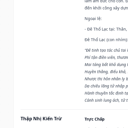
làm âm đức cho con. Đâ
đến khởi công xây dựn
Ngoại lệ
:
- Đê Thổ Lạc tại: Thân,
Đê Thổ Lạc (con nhím):
“Đê tinh tạo tác chủ tai
Phí tận điền viên, thươ
Mai táng bất khả dụng 
Huyền thằng, điếu khả, 
Nhược thị hôn nhân ly b
Dạ chiêu lãng tử nhập 
Hành thuyền tắc định t
Cánh sinh lung ách, tử 
Thập Nhị Kiến Trừ
Trực Chấp