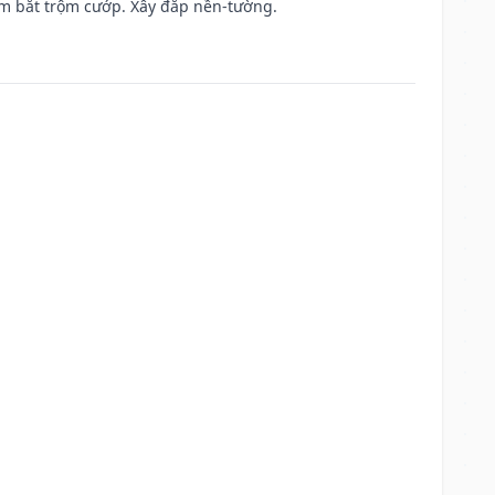
tìm bắt trộm cướp. Xây đắp nền-tường.