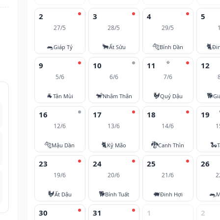
2
3
4
5
27/5
28/5
29/5
🐀
🐂
🐅
🐈
Giáp Tý
Ất Sửu
Bính Dần
Đi
⭐
9
10
11
12
5/6
6/6
7/6
🐐
🐒
🐓
🐕
Tân Mùi
Nhâm Thân
Quý Dậu
Gi
16
17
18
19
12/6
13/6
14/6
1
🐅
🐈
🐉
🐍
Mậu Dần
Kỷ Mão
Canh Thìn
T
23
24
25
26
19/6
20/6
21/6
2
🐓
🐕
🐖
🐀
Ất Dậu
Bính Tuất
Đinh Hợi
M
30
31
1
2