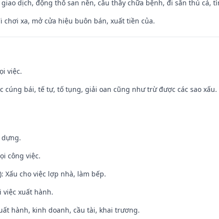
, giao dịch, động thổ san nền, cầu thầy chữa bệnh, đi săn thú cá, 
đi chơi xa, mở cửa hiệu buôn bán, xuất tiền của.
i việc.
ệc cúng bái, tế tự, tố tụng, giải oan cũng như trừ được các sao xấu.
y dựng.
ọi công việc.
: Xấu cho việc lợp nhà, làm bếp.
i việc xuất hành.
uất hành, kinh doanh, cầu tài, khai trương.