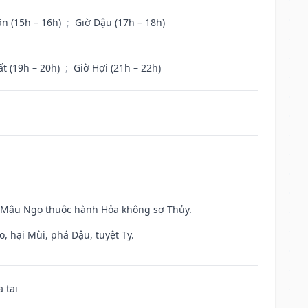
ân (15h – 16h)
;
Giờ Dậu (17h – 18h)
ất (19h – 20h)
;
Giờ Hợi (21h – 22h)
và Mậu Ngọ thuộc hành Hỏa không sợ Thủy.
, hại Mùi, phá Dậu, tuyệt Tỵ.
 tai