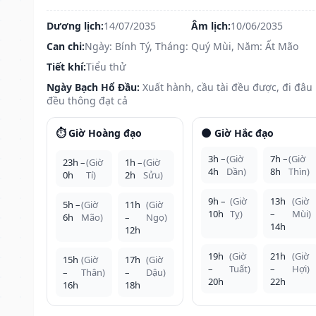
Dương lịch:
14/07/2035
Âm lịch:
10/06/2035
Can chi:
Ngày: Bính Tý, Tháng: Quý Mùi, Năm: Ất Mão
Tiết khí:
Tiểu thử
Ngày Bạch Hổ Đầu:
Xuất hành, cầu tài đều được, đi đâu
đều thông đạt cả
⏱️ Giờ Hoàng đạo
🌑 Giờ Hắc đạo
3h –
(Giờ
7h –
(Giờ
23h –
(Giờ
1h –
(Giờ
4h
Dần)
8h
Thìn)
0h
Tí)
2h
Sửu)
9h –
(Giờ
13h
(Giờ
5h –
(Giờ
11h
(Giờ
10h
Tỵ)
–
Mùi)
6h
Mão)
–
Ngọ)
14h
12h
19h
(Giờ
21h
(Giờ
15h
(Giờ
17h
(Giờ
–
Tuất)
–
Hợi)
–
Thân)
–
Dậu)
20h
22h
16h
18h