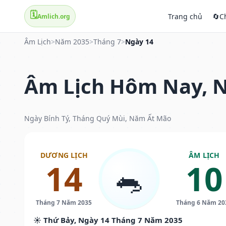
🗓️
Trang chủ
🔄
C
Amlich.org
Âm Lịch
>
Năm 2035
>
Tháng 7
>
Ngày 14
Âm Lịch Hôm Nay, N
Ngày Bính Tý, Tháng Quý Mùi, Năm Ất Mão
DƯƠNG LỊCH
ÂM LỊCH
14
10
🐀
Tháng 7 Năm 2035
Tháng 6 Năm 20
☀️ Thứ Bảy, Ngày 14 Tháng 7 Năm 2035