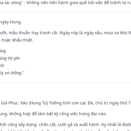
nhạ tai ương” - Không nên tiến hành gieo quẻ hỏi việc để tránh tự r
 ngày Hung.
ỡi, mâu thuẫn hay tranh cãi. Ngày này là ngày xấu, mưu sự khó thà
 hoặc khẩu thiệt.
cùng
ùng thị phi
khi
ly vợ chồng.”
- Giả Phục: Xấu (Hung Tú) Tướng tinh con Lạc Đà, chủ trị ngày thứ 7
hung, không hợp để làm bất kỳ công việc trọng đại nào.
hởi công xây dựng, chôn cất, cưới gả và xuất hành. Kỵ nhất là đư