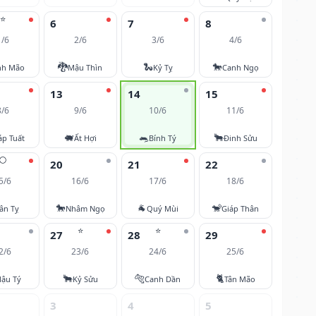
⭐
6
7
8
1/6
2/6
3/6
4/6
🐉
🐍
🐎
nh Mão
Mậu Thìn
Kỷ Tỵ
Canh Ngọ
13
14
15
8/6
9/6
10/6
11/6
🐖
🐀
🐂
áp Tuất
Ất Hợi
Bính Tý
Đinh Sửu
🌕
20
21
22
5/6
16/6
17/6
18/6
🐎
🐐
🐒
ân Tỵ
Nhâm Ngọ
Quý Mùi
Giáp Thân
⭐
⭐
27
28
29
2/6
23/6
24/6
25/6
🐂
🐅
🐈
ậu Tý
Kỷ Sửu
Canh Dần
Tân Mão
3
4
5