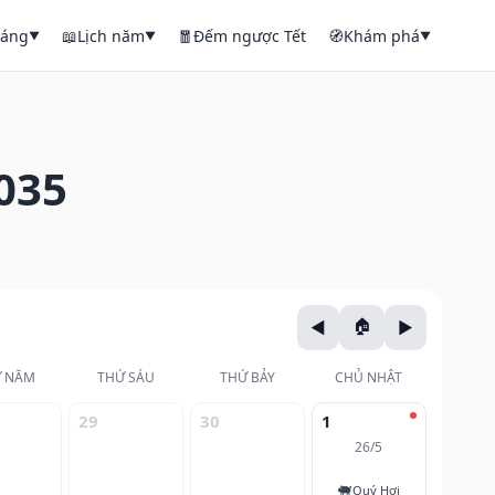
háng
📖
Lịch năm
🧧
Đếm ngược Tết
🧭
Khám phá
▼
▼
▼
035
 NĂM
THỨ SÁU
THỨ BẢY
CHỦ NHẬT
29
30
1
26/5
🐖
Quý Hợi