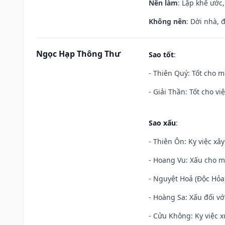
Nên làm
: Lập khế ước
Không nên
: Dời nhà, 
Ngọc Hạp Thông Thư
Sao tốt
:
- Thiên Quý: Tốt cho mọ
- Giải Thần: Tốt cho vi
Sao xấu
:
- Thiên Ôn: Kỵ việc xâ
- Hoang Vu: Xấu cho m
- Nguyệt Hoả (Độc Hỏa)
- Hoàng Sa: Xấu đối vớ
- Cửu Không: Kỵ việc x