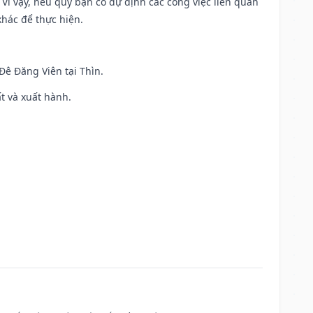
. Vì vậy, nếu quý bạn có dự định các công việc liên quan
khác để thực hiện.
 Đê Đăng Viên tại Thìn.
ất và xuất hành.