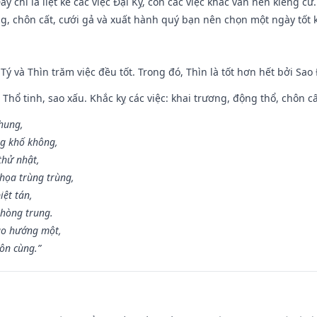
y chỉ là liệt kê các việc Đại Kỵ, còn các việc khác vẫn nên kiêng cữ
g, chôn cất, cưới gả và xuất hành quý bạn nên chọn một ngày tốt 
 Tý và Thìn trăm việc đều tốt. Trong đó, Thìn là tốt hơn hết bởi Sao
 Thổ tinh, sao xấu. Khắc kỵ các việc: khai trương, động thổ, chôn c
 hung,
ng khố không,
thử nhật,
họa trùng trùng,
iệt tán,
phòng trung.
ạo hướng một,
tôn cùng.”