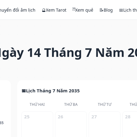
🃏
huyển đổi âm lịch
🔮
Xem Tarot
Xem quẻ
📝
Blog
📅
Lịch t
gày 14 Tháng 7 Năm 2
Lịch Tháng 7 Năm 2035
THỨ HAI
THỨ BA
THỨ TƯ
THỨ
25
26
27
28
35