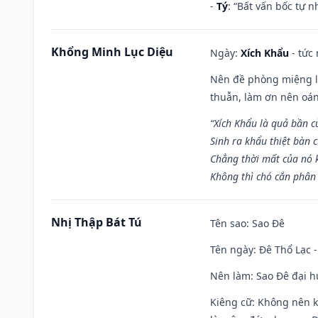
-
Tý
: “Bất vấn bốc tự 
Khổng Minh Lục Diệu
Ngày:
Xích Khẩu
- tức
Nên đề phòng miệng lư
thuẫn, làm ơn nên oán
“Xích Khẩu là quả bần 
Sinh ra khẩu thiệt bàn c
Chẳng thời mất của nó 
Không thì chó cắn phân 
Nhị Thập Bát Tú
Tên sao
: Sao Đê
Tên ngày
: Đê Thổ Lạc 
Nên làm
: Sao Đê đại 
Kiêng cữ
: Không nên k