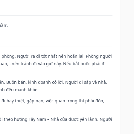
ần'.
ề phòng. Người ra đi tốt nhất nên hoãn lại. Phòng người
uan,…nên tránh đi vào giờ này. Nếu bắt buộc phải đi
n. Buôn bán, kinh doanh có lời. Người đi sắp về nhà.
đình đều mạnh khỏe.
a đi hay thiệt, gặp nạn, việc quan trọng thì phải đòn,
i đi theo hướng Tây Nam – Nhà cửa được yên lành. Người