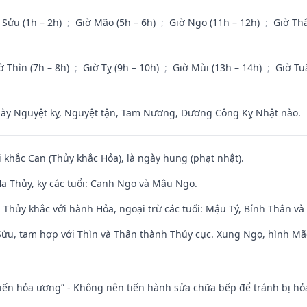
 Sửu (1h – 2h)
;
Giờ Mão (5h – 6h)
;
Giờ Ngọ (11h – 12h)
;
Giờ Th
ờ Thìn (7h – 8h)
;
Giờ Tỵ (9h – 10h)
;
Giờ Mùi (13h – 14h)
;
Giờ Tu
 Nguyệt kỵ, Nguyệt tận, Tam Nương, Dương Công Kỵ Nhật nào.
i khắc Can (Thủy khắc Hỏa), là ngày hung (phạt nhật).
ạ Thủy, kỵ các tuổi: Canh Ngọ và Mậu Ngọ.
 Thủy khắc với hành Hỏa, ngoại trừ các tuổi: Mậu Tý, Bính Thân 
 Sửu, tam hợp với Thìn và Thân thành Thủy cục. Xung Ngọ, hình Mão
t kiến hỏa ương” - Không nên tiến hành sửa chữa bếp để tránh bị hỏa