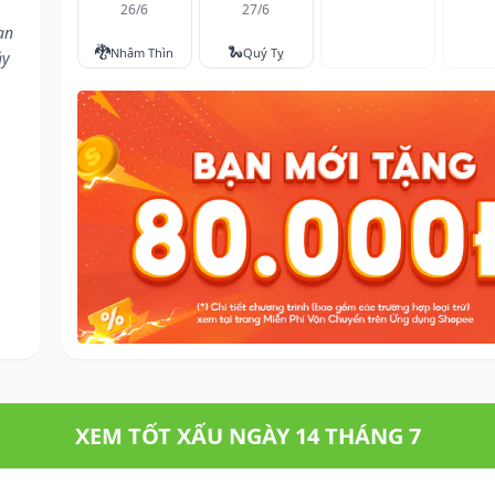
26/6
27/6
an
🐉
🐍
Nhâm Thìn
Quý Tỵ
ảy
XEM TỐT XẤU NGÀY 14 THÁNG 7