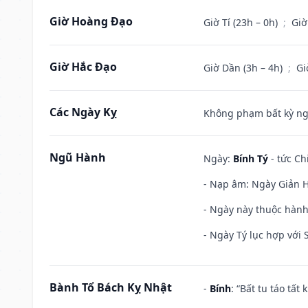
Giờ Hoàng Đạo
Giờ Tí (23h – 0h)
;
Giờ
Giờ Hắc Đạo
Giờ Dần (3h – 4h)
;
Gi
Các Ngày Kỵ
Không phạm bất kỳ ngày
Ngũ Hành
Ngày:
Bính Tý
- tức Ch
- Nạp âm: Ngày Giản H
- Ngày này thuộc hành
- Ngày Tý lục hợp với
Bành Tổ Bách Kỵ Nhật
-
Bính
: “Bất tu táo tấ