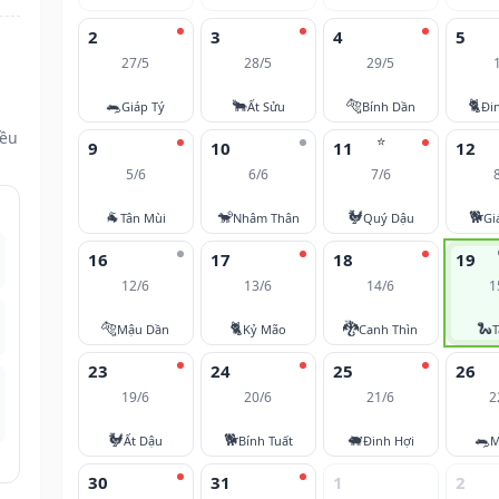
2
3
4
5
27/5
28/5
29/5
🐀
🐂
🐅
🐈
Giáp Tý
Ất Sửu
Bính Dần
Đi
đều
⭐
9
10
11
12
5/6
6/6
7/6
🐐
🐒
🐓
🐕
Tân Mùi
Nhâm Thân
Quý Dậu
Gi
16
17
18
19
12/6
13/6
14/6
1
🐅
🐈
🐉
🐍
Mậu Dần
Kỷ Mão
Canh Thìn
T
23
24
25
26
19/6
20/6
21/6
2
🐓
🐕
🐖
🐀
Ất Dậu
Bính Tuất
Đinh Hợi
M
30
31
1
2