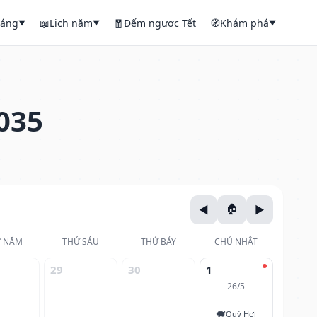
háng
📖
Lịch năm
🧧
Đếm ngược Tết
🧭
Khám phá
▼
▼
▼
035
 NĂM
THỨ SÁU
THỨ BẢY
CHỦ NHẬT
29
30
1
26/5
🐖
Quý Hợi