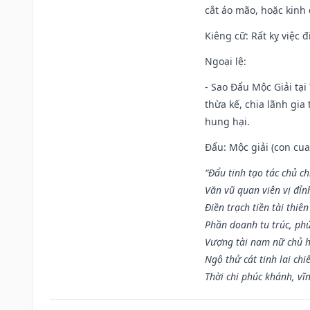
cắt áo mão, hoặc kinh
Kiêng cữ
: Rất kỵ việc
Ngoại lệ
:
- Sao Đẩu Mộc Giải tại
thừa kế, chia lãnh gia
hung hại.
Đẩu: Mộc giải (con cua)
“Đẩu tinh tạo tác chủ ch
Văn vũ quan viên vị đỉnh
Điền trạch tiền tài thiên
Phần doanh tu trúc, ph
Vượng tài nam nữ chủ h
Ngộ thử cát tinh lai chi
Thời chi phúc khánh, vĩn