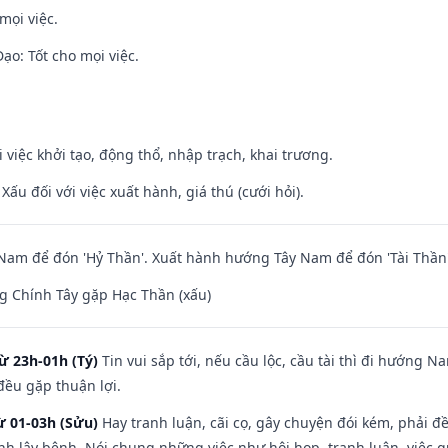
mọi việc.
o: Tốt cho mọi việc.
i việc khởi tạo, động thổ, nhập trạch, khai trương.
ấu đối với việc xuất hành, giá thú (cưới hỏi).
am để đón 'Hỷ Thần'. Xuất hành hướng Tây Nam để đón 'Tài Thần'
g Chính Tây gặp Hạc Thần (xấu)
ừ 23h-01h (Tý)
Tin vui sắp tới, nếu cầu lộc, cầu tài thì đi hướng 
đều gặp thuận lợi.
ừ 01-03h (Sửu)
Hay tranh luận, cãi cọ, gây chuyện đói kém, phải đ
nh lây bệnh. Nói chung những việc như hội họp, tranh luận, việc q