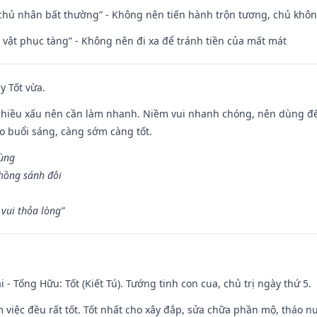
 chủ nhân bất thường” - Không nên tiến hành trộn tương, chủ kh
ài vật phục tàng” - Không nên đi xa để tránh tiền của mất mát
y Tốt vừa.
chiều xấu nên cần làm nhanh. Niềm vui nhanh chóng, nên dùng để 
ào buổi sáng, càng sớm càng tốt.
hùng
hồng sánh đôi
vui thỏa lòng”
i - Tống Hữu: Tốt (Kiết Tú). Tướng tinh con cua, chủ trị ngày thứ 5.
m việc đều rất tốt. Tốt nhất cho xây đắp, sửa chữa phần mộ, tháo nư