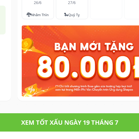
26/6
27/6
🐉
🐍
Nhâm Thìn
Quý Tỵ
XEM TỐT XẤU NGÀY 19 THÁNG 7