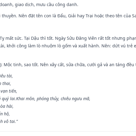
 doanh, giao dịch, mưu cầu công danh.
 đi thuyền. Nên đặt tên con là Đẩu, Giải hay Trại hoặc theo tên của
 Tỵ mất sức. Tại Dậu thì tốt. Ngày Sửu Đăng Viên rất tốt nhưng ph
 tài, khởi công làm lò nhuộm lò gốm và xuất hành. Nên: dứt vú trẻ e
: Mộc tinh, sao tốt. Nên xây cất, sửa chữa, cưới gả và an táng đều 
iêu tài,
 thai,
 vạn tiến,
ú quý lai.Khai môn, phóng thủy, chiêu ngưu mã,
òa hài,
ến hộ,
h vô tai.”