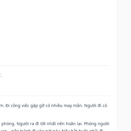
.
Nam. Đi công việc gặp gỡ có nhiều may mắn. Người đi có
ề phòng. Người ra đi tốt nhất nên hoãn lại. Phòng người
uan,…nên tránh đi vào giờ này. Nếu bắt buộc phải đi