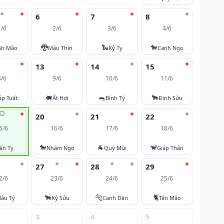
⭐
6
7
8
1/6
2/6
3/6
4/6
🐉
🐍
🐎
nh Mão
Mậu Thìn
Kỷ Tỵ
Canh Ngọ
13
14
15
8/6
9/6
10/6
11/6
🐖
🐀
🐂
áp Tuất
Ất Hợi
Bính Tý
Đinh Sửu
🌕
20
21
22
5/6
16/6
17/6
18/6
🐎
🐐
🐒
ân Tỵ
Nhâm Ngọ
Quý Mùi
Giáp Thân
⭐
⭐
27
28
29
2/6
23/6
24/6
25/6
🐂
🐅
🐈
ậu Tý
Kỷ Sửu
Canh Dần
Tân Mão
3
4
5