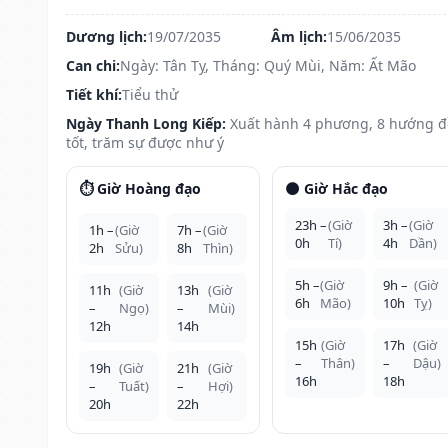
Dương lịch:
19/07/2035
Âm lịch:
15/06/2035
Can chi:
Ngày: Tân Tỵ, Tháng: Quý Mùi, Năm: Ất Mão
Tiết khí:
Tiểu thử
Ngày Thanh Long Kiếp:
Xuất hành 4 phương, 8 hướng 
tốt, trăm sự được như ý
⏱️ Giờ Hoàng đạo
🌑 Giờ Hắc đạo
23h –
(Giờ
3h –
(Giờ
1h –
(Giờ
7h –
(Giờ
0h
Tí)
4h
Dần)
2h
Sửu)
8h
Thìn)
5h –
(Giờ
9h –
(Giờ
11h
(Giờ
13h
(Giờ
6h
Mão)
10h
Tỵ)
–
Ngọ)
–
Mùi)
12h
14h
15h
(Giờ
17h
(Giờ
–
Thân)
–
Dậu)
19h
(Giờ
21h
(Giờ
16h
18h
–
Tuất)
–
Hợi)
20h
22h