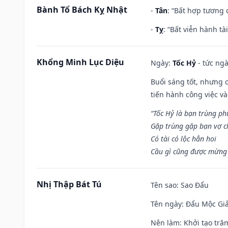
Bành Tổ Bách Kỵ Nhật
-
Tân
: “Bất hợp tương
-
Tỵ
: “Bất viễn hành t
Khổng Minh Lục Diệu
Ngày:
Tốc Hỷ
- tức ngà
Buổi sáng tốt, nhưng 
tiến hành công việc v
“Tốc Hỷ là bạn trùng p
Gặp trùng gặp bạn vợ c
Có tài có lộc hẳn hoi
Cầu gì cũng được mừng 
Nhị Thập Bát Tú
Tên sao
: Sao Đẩu
Tên ngày
: Đẩu Mộc Giả
Nên làm
: Khởi tạo tră