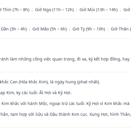
ờ Thìn (7h – 8h)
;
Giờ Ngọ (11h – 12h)
;
Giờ Mùi (13h – 14h)
;
Giờ
 Dần (3h – 4h)
;
Giờ Mão (5h – 6h)
;
Giờ Tỵ (9h – 10h)
;
Giờ Thân 
Tránh làm những công việc quan trọng, đi xa, ký kết hợp đồng, hay 
 khắc Can (Hỏa khắc Kim), là ngày hung (phạt nhật).
p Kim, kỵ các tuổi: Ất Hợi và Kỷ Hợi.
Kim khắc với hành Mộc, ngoại trừ các tuổi: Kỷ Hợi vì Kim khắc mà 
Thân, tam hợp với Sửu và Dậu thành Kim cục. Xung Hợi, hình Thân, 