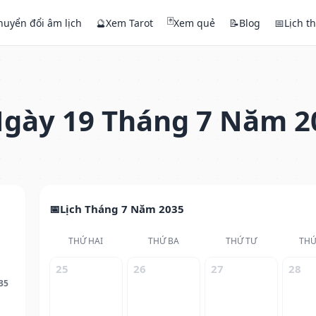
🃏
huyển đổi âm lịch
🔮
Xem Tarot
Xem quẻ
📝
Blog
📅
Lịch t
gày 19 Tháng 7 Năm 2
Lịch Tháng 7 Năm 2035
THỨ HAI
THỨ BA
THỨ TƯ
THỨ
25
26
27
28
35