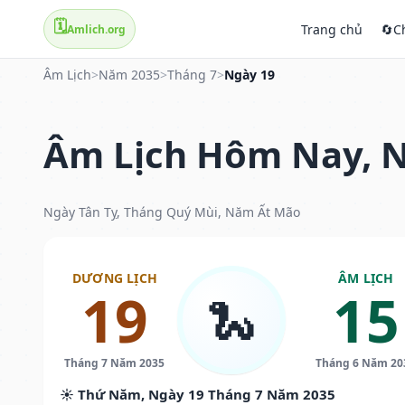
🗓️
Trang chủ
🔄
C
Amlich.org
Âm Lịch
>
Năm 2035
>
Tháng 7
>
Ngày 19
Âm Lịch Hôm Nay, N
Ngày Tân Tỵ, Tháng Quý Mùi, Năm Ất Mão
DƯƠNG LỊCH
ÂM LỊCH
19
15
🐍
Tháng 7 Năm 2035
Tháng 6 Năm 20
☀️ Thứ Năm, Ngày 19 Tháng 7 Năm 2035