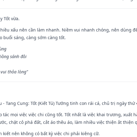
y Tốt vừa.
chiều xấu nên cần làm nhanh. Niềm vui nhanh chóng, nên dùng để 
ào buổi sáng, càng sớm càng tốt.
hùng
hồng sánh đôi
vui thỏa lòng”
u - Tang Cung: Tốt (Kiết Tú) Tướng tinh con rái cá, chủ trị ngày thứ 
o tác mọi việc việc chi cũng tốt. Tốt nhất là việc khai trương, xuất 
nước, chặt cỏ phá đất, cắt áo thêu áo, làm nhiều việc thiện ắt thiện
n kiết nên không có bất kỳ việc chi phải kiêng cữ.