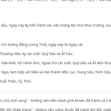
y xấu, ngày này kỵ tiến hành các việc trọng đại như khai trương, xuấ
 Chi tương đồng (cùng Thổ), ngày này là ngày cát.
Thượng Hỏa, kỵ các tuổi: Quý Sửu và Ất Sửu.
 Hỏa khắc với hành Kim, ngoại trừ các tuổi: Quý Dậu và Ất Mùi th
i Ngọ, tam hợp với Mão và Hợi thành Mộc cục. Xung Sửu, hình Sửu, 
tuổi Thân, Tý, Thìn.
nhị chủ tịnh vong” - Không nên tiến hành phá khoán để tránh cả 2
 độc khí nhập tràng” - Không nên uống thuốc để tránh khí độc ngấ