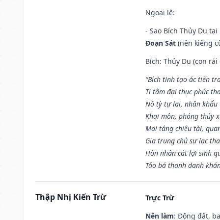
Ngoại lệ
:
- Sao Bích Thủy Du tạ
Đoạn Sát
(nên kiêng cữ
Bích: Thủy Du (con rái
“Bích tinh tạo ác tiến t
Ti tâm đại thục phúc tha
Nô tỳ tự lai, nhân khẩu 
Khai môn, phóng thủy x
Mai táng chiêu tài, qua
Gia trung chủ sự lạc th
Hôn nhân cát lợi sinh q
Tảo bá thanh danh khán 
Thập Nhị Kiến Trừ
Trực Trừ
Nên làm
: Động đất, b