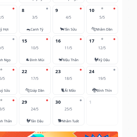
⭐
8
9
10
2/5
3/5
4/5
5/5
🐀
🐂
🐅
ỷ Hợi
Canh Tý
Tân Sửu
Nhâm Dần
⭐
15
16
17
9/5
10/5
11/5
12/5
🐐
🐒
🐓
nh Ngọ
Đinh Mùi
Mậu Thân
Kỷ Dậu
⭐
22
23
24
6/5
17/5
18/5
19/5
🐅
🐈
🐉
uý Sửu
Giáp Dần
Ất Mão
Bính Thìn
⭐
29
30
1
3/5
24/5
25/5
🐓
🐕
nh Thân
Tân Dậu
Nhâm Tuất