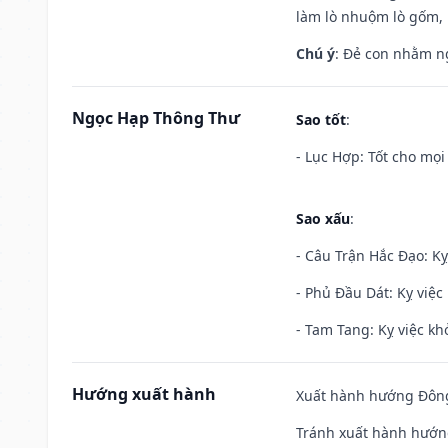
làm lò nhuộm lò gốm,
Chú ý
: Đẻ con nhằm n
Ngọc Hạp Thông Thư
Sao tốt
:
- Lục Hợp: Tốt cho mọi 
Sao xấu
:
- Câu Trận Hắc Đạo: Kỵ
- Phủ Đầu Dát: Kỵ việc 
- Tam Tang: Kỵ việc khở
Hướng xuất hành
Xuất hành hướng Đông
Tránh xuất hành hướn