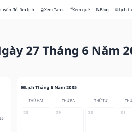
🃏
huyển đổi âm lịch
🔮
Xem Tarot
Xem quẻ
📝
Blog
📅
Lịch t
gày 27 Tháng 6 Năm 2
Lịch Tháng 6 Năm 2035
THỨ HAI
THỨ BA
THỨ TƯ
THỨ
28
29
30
31
35