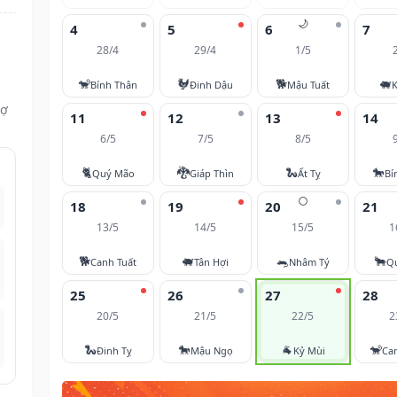
🌙
4
5
6
7
28/4
29/4
1/5
🐒
🐓
🐕
🐖
Bính Thân
Đinh Dậu
Mậu Tuất
K
vợ
11
12
13
14
6/5
7/5
8/5
🐈
🐉
🐍
🐎
Quý Mão
Giáp Thìn
Ất Tỵ
Bí
🌕
18
19
20
21
13/5
14/5
15/5
1
🐕
🐖
🐀
🐂
Canh Tuất
Tân Hợi
Nhâm Tý
Q
25
26
27
28
20/5
21/5
22/5
2
🐍
🐎
🐐
🐒
Đinh Tỵ
Mậu Ngọ
Kỷ Mùi
Ca