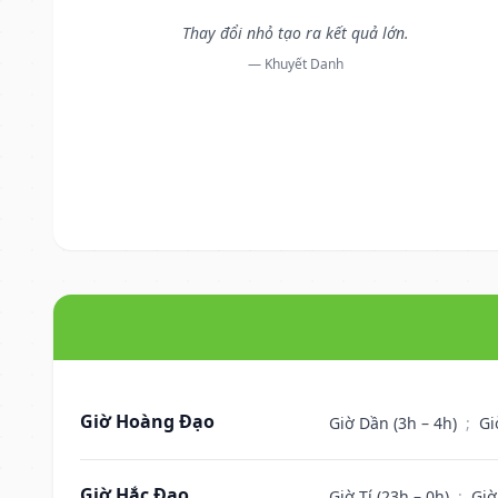
Thay đổi nhỏ tạo ra kết quả lớn.
— Khuyết Danh
Giờ Hoàng Đạo
Giờ Dần (3h – 4h)
;
Gi
Giờ Hắc Đạo
Giờ Tí (23h – 0h)
;
Giờ