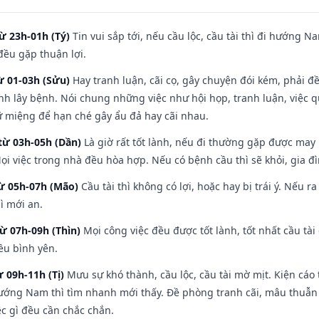
ừ 23h-01h (Tý)
Tin vui sắp tới, nếu cầu lộc, cầu tài thì đi hướng 
đều gặp thuận lợi.
ừ 01-03h (Sửu)
Hay tranh luận, cãi cọ, gây chuyện đói kém, phải đ
nh lây bệnh. Nói chung những việc như hội họp, tranh luận, việc q
iữ miệng để hạn ché gây ẩu đả hay cãi nhau.
từ 03h-05h (Dần)
Là giờ rất tốt lành, nếu đi thường gặp được may
ọi việc trong nhà đều hòa hợp. Nếu có bệnh cầu thì sẽ khỏi, gia 
từ 05h-07h (Mão)
Cầu tài thì không có lợi, hoặc hay bị trái ý. Nếu r
ì mới an.
từ 07h-09h (Thìn)
Mọi công việc đều được tốt lành, tốt nhất cầu t
ều bình yên.
ừ 09h-11h (Tị)
Mưu sự khó thành, cầu lộc, cầu tài mờ mịt. Kiện cáo 
hướng Nam thì tìm nhanh mới thấy. Đề phòng tranh cãi, mâu thuẫn
ệc gì đều cần chắc chắn.