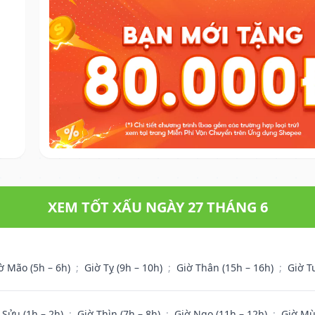
XEM TỐT XẤU NGÀY 27 THÁNG 6
ờ Mão (5h – 6h)
;
Giờ Tỵ (9h – 10h)
;
Giờ Thân (15h – 16h)
;
Giờ T
 Sửu (1h – 2h)
;
Giờ Thìn (7h – 8h)
;
Giờ Ngọ (11h – 12h)
;
Giờ Mù