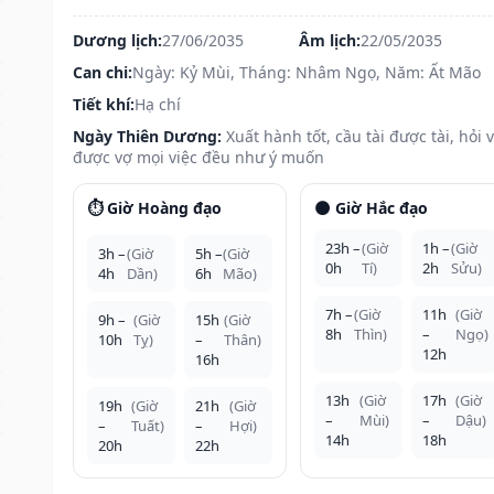
Dương lịch:
27/06/2035
Âm lịch:
22/05/2035
Can chi:
Ngày: Kỷ Mùi, Tháng: Nhâm Ngọ, Năm: Ất Mão
Tiết khí:
Hạ chí
Ngày Thiên Dương:
Xuất hành tốt, cầu tài được tài, hỏi 
được vợ mọi việc đều như ý muốn
⏱️ Giờ Hoàng đạo
🌑 Giờ Hắc đạo
23h –
(Giờ
1h –
(Giờ
3h –
(Giờ
5h –
(Giờ
0h
Tí)
2h
Sửu)
4h
Dần)
6h
Mão)
7h –
(Giờ
11h
(Giờ
9h –
(Giờ
15h
(Giờ
8h
Thìn)
–
Ngọ)
10h
Tỵ)
–
Thân)
12h
16h
13h
(Giờ
17h
(Giờ
19h
(Giờ
21h
(Giờ
–
Mùi)
–
Dậu)
–
Tuất)
–
Hợi)
14h
18h
20h
22h