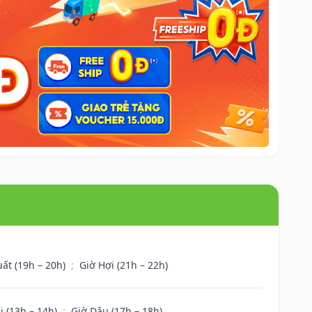
uất (19h – 20h)
;
Giờ Hợi (21h – 22h)
i (13h – 14h)
;
Giờ Dậu (17h – 18h)