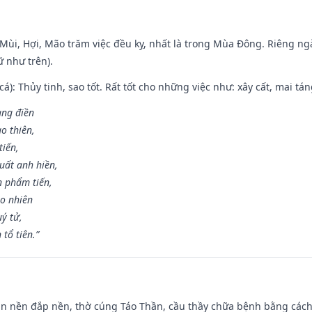
i Mùi, Hợi, Mão trăm việc đều kỵ, nhất là trong Mùa Đông. Riêng 
 như trên).
 cá): Thủy tinh, sao tốt. Rất tốt cho những việc như: xây cất, mai t
rang điền
o thiên,
tiến,
uất anh hiền,
n phẩm tiến,
ao nhiên
uý tử,
tổ tiên.”
an nền đắp nền, thờ cúng Táo Thần, cầu thầy chữa bệnh bằng cách