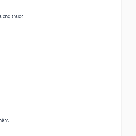
 uống thuốc.
hần'.