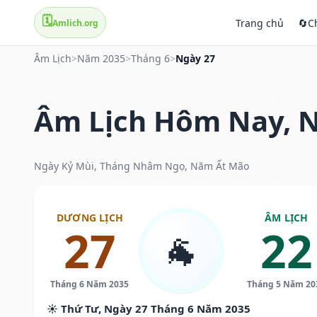
🗓️
Trang chủ
🔄
C
Amlich.org
Âm Lịch
>
Năm 2035
>
Tháng 6
>
Ngày 27
Âm Lịch Hôm Nay, N
Ngày Kỷ Mùi, Tháng Nhâm Ngọ, Năm Ất Mão
DƯƠNG LỊCH
ÂM LỊCH
27
22
🐐
Tháng 6 Năm 2035
Tháng 5 Năm 20
☀️ Thứ Tư, Ngày 27 Tháng 6 Năm 2035