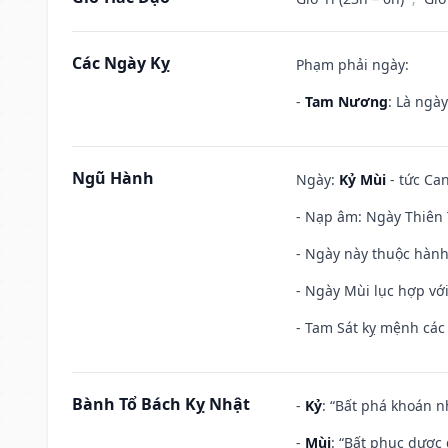
Các Ngày Kỵ
Phạm phải ngày:
-
Tam Nương
: Là ngà
Ngũ Hành
Ngày:
Kỷ Mùi
- tức Can
- Nạp âm: Ngày Thiên 
- Ngày này thuộc hành
- Ngày Mùi lục hợp vớ
- Tam Sát kỵ mệnh các 
Bành Tổ Bách Kỵ Nhật
-
Kỷ
: “Bất phá khoán 
-
Mùi
: “Bất phục dược