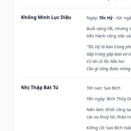
Khổng Minh Lục Diệu
Ngày:
Tốc Hỷ
- tức ngà
Buổi sáng tốt, nhưng 
tiến hành công việc v
“Tốc Hỷ là bạn trùng p
Gặp trùng gặp bạn vợ c
Có tài có lộc hẳn hoi
Cầu gì cũng được mừng 
Nhị Thập Bát Tú
Tên sao
: Sao Bích
Tên ngày
: Bích Thủy D
Nên làm
: Khởi công tạ
các vụ thuỷ lợi, tháo 
Kiêng cữ
: Sao Bích toà