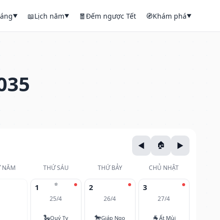
háng
📖
Lịch năm
🧧
Đếm ngược Tết
🧭
Khám phá
▼
▼
▼
035
 NĂM
THỨ SÁU
THỨ BẢY
CHỦ NHẬT
⭐
1
2
3
25/4
26/4
27/4
🐍
🐎
🐐
Quý Tỵ
Giáp Ngọ
Ất Mùi