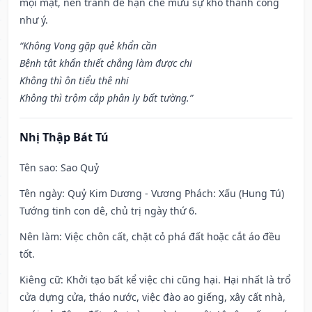
mọi mặt, nên tránh để hạn chế mưu sự khó thành công
như ý.
“Không Vong gặp quẻ khẩn cần
Bệnh tật khẩn thiết chẳng làm được chi
Không thì ôn tiểu thê nhi
Không thì trộm cắp phân ly bất tường.”
Nhị Thập Bát Tú
Tên sao
: Sao Quỷ
Tên ngày
: Quỷ Kim Dương - Vương Phách: Xấu (Hung Tú)
Tướng tinh con dê, chủ trị ngày thứ 6.
Nên làm
: Việc chôn cất, chặt cỏ phá đất hoặc cắt áo đều
tốt.
Kiêng cữ
: Khởi tạo bất kể việc chi cũng hại. Hại nhất là trổ
cửa dựng cửa, tháo nước, việc đào ao giếng, xây cất nhà,