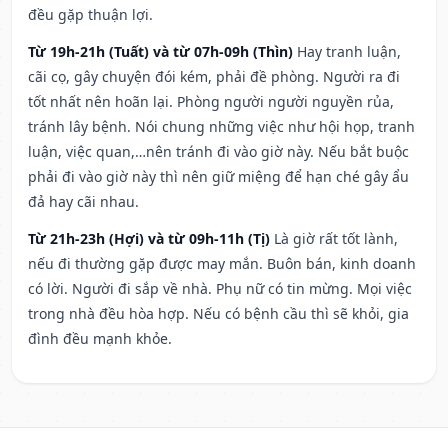
đều gặp thuận lợi.
Từ 19h-21h (Tuất) và từ 07h-09h (Thìn)
Hay tranh luận,
cãi cọ, gây chuyện đói kém, phải đề phòng. Người ra đi
tốt nhất nên hoãn lại. Phòng người người nguyền rủa,
tránh lây bệnh. Nói chung những việc như hội họp, tranh
luận, việc quan,…nên tránh đi vào giờ này. Nếu bắt buộc
phải đi vào giờ này thì nên giữ miệng để hạn ché gây ẩu
đả hay cãi nhau.
Từ 21h-23h (Hợi) và từ 09h-11h (Tị)
Là giờ rất tốt lành,
nếu đi thường gặp được may mắn. Buôn bán, kinh doanh
có lời. Người đi sắp về nhà. Phụ nữ có tin mừng. Mọi việc
trong nhà đều hòa hợp. Nếu có bệnh cầu thì sẽ khỏi, gia
đình đều mạnh khỏe.