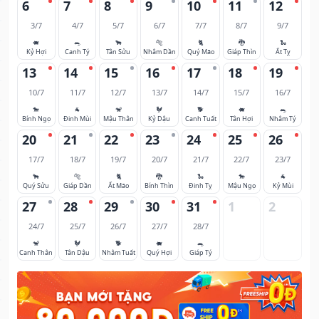
6
7
8
9
10
11
12
3/7
4/7
5/7
6/7
7/7
8/7
9/7
🐖
🐀
🐂
🐅
🐈
🐉
🐍
Kỷ Hợi
Canh Tý
Tân Sửu
Nhâm Dần
Quý Mão
Giáp Thìn
Ất Tỵ
13
14
15
16
17
18
19
10/7
11/7
12/7
13/7
14/7
15/7
16/7
🐎
🐐
🐒
🐓
🐕
🐖
🐀
Bính Ngọ
Đinh Mùi
Mậu Thân
Kỷ Dậu
Canh Tuất
Tân Hợi
Nhâm Tý
20
21
22
23
24
25
26
17/7
18/7
19/7
20/7
21/7
22/7
23/7
🐂
🐅
🐈
🐉
🐍
🐎
🐐
Quý Sửu
Giáp Dần
Ất Mão
Bính Thìn
Đinh Tỵ
Mậu Ngọ
Kỷ Mùi
27
28
29
30
31
1
2
24/7
25/7
26/7
27/7
28/7
🐒
🐓
🐕
🐖
🐀
Canh Thân
Tân Dậu
Nhâm Tuất
Quý Hợi
Giáp Tý