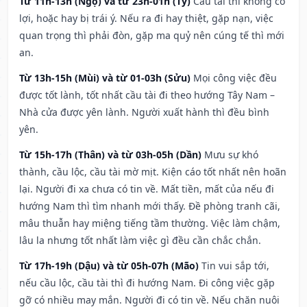
Từ 11h-13h (Ngọ) và từ 23h-01h (Tý)
Cầu tài thì không có
lợi, hoặc hay bị trái ý. Nếu ra đi hay thiệt, gặp nạn, việc
quan trọng thì phải đòn, gặp ma quỷ nên cúng tế thì mới
an.
Từ 13h-15h (Mùi) và từ 01-03h (Sửu)
Mọi công việc đều
được tốt lành, tốt nhất cầu tài đi theo hướng Tây Nam –
Nhà cửa được yên lành. Người xuất hành thì đều bình
yên.
Từ 15h-17h (Thân) và từ 03h-05h (Dần)
Mưu sự khó
thành, cầu lộc, cầu tài mờ mịt. Kiện cáo tốt nhất nên hoãn
lại. Người đi xa chưa có tin về. Mất tiền, mất của nếu đi
hướng Nam thì tìm nhanh mới thấy. Đề phòng tranh cãi,
mâu thuẫn hay miệng tiếng tầm thường. Việc làm chậm,
lâu la nhưng tốt nhất làm việc gì đều cần chắc chắn.
Từ 17h-19h (Dậu) và từ 05h-07h (Mão)
Tin vui sắp tới,
nếu cầu lộc, cầu tài thì đi hướng Nam. Đi công việc gặp
gỡ có nhiều may mắn. Người đi có tin về. Nếu chăn nuôi