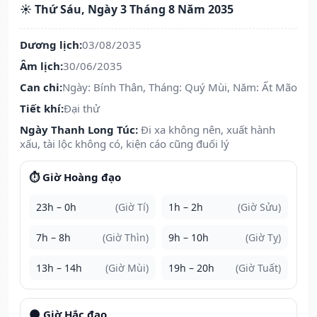
☀️ Thứ Sáu, Ngày 3 Tháng 8 Năm 2035
Dương lịch:
03/08/2035
Âm lịch:
30/06/2035
Can chi:
Ngày: Bính Thân, Tháng: Quý Mùi, Năm: Ất Mão
Tiết khí:
Đại thử
Ngày Thanh Long Túc:
Đi xa không nên, xuất hành
xấu, tài lộc không có, kiện cáo cũng đuối lý
⏱️ Giờ Hoàng đạo
23h – 0h
(Giờ Tí)
1h – 2h
(Giờ Sửu)
7h – 8h
(Giờ Thìn)
9h – 10h
(Giờ Tỵ)
13h – 14h
(Giờ Mùi)
19h – 20h
(Giờ Tuất)
🌑 Giờ Hắc đạo