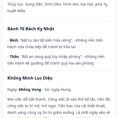
Thủy cục. Xung Dần, hình Dần, hình Hợi, hại Hợi, phá Tỵ,
tuyệt Mão.
Bành Tổ Bách Kỵ Nhật
-
Bính
: “Bất tu táo tất kiến hỏa ương” - Không nên tiến
hành sửa chữa bếp để tránh bị hỏa tai
-
Thân
: “Bất an sàng quỷ túy nhập phòng” - Không nên
tiến hành kê giường để tránh quỷ ma vào phòng
Khổng Minh Lục Diệu
Ngày:
Không Vong
- tức ngày Hung.
Mọi việc dễ bất thành. Công việc đi vào thế bế tắc, tiến độ
công việc bị trì trệ, trở ngại. Tiền bạc của cải thất thoát,
danh vọng cũng uy tín bị giảm xuống. Là một ngày xấu về