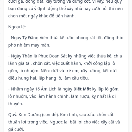
cưới gả, động đất, xây tường và dựng cột. Vì vậy, nếu quý
bạn đang có ý định động thổ xây nhà hay cưới hỏi thì nên
chọn một ngày khác để tiến hành.
Ngoại lệ
:
- Ngày Tý Đăng Viên thừa kế tước phong rất tốt, đồng thời
phó nhiệm may mắn.
- Ngày Thân là Phục Đoạn Sát kỵ những việc thừa kế, chia
lãnh gia tài, chôn cất, việc xuất hành, khởi công lập lò
gốm, lò nhuộm. Nên: dứt vú trẻ em, xây tường, kết dứt
điều hung hại, lấp hang lỗ, làm cầu tiêu.
- Nhằm ngày 16 Âm Lịch là ngày
Diệt Một
kỵ lập lò gốm,
lò nhuộm, vào làm hành chính, làm rượu, kỵ nhất là đi
thuyền.
Quỷ: Kim Dương (con dê): Kim tinh, sao xấu. chôn cất
thuận lợi trong việc. Ngược lại bất lợi cho việc xây cất và
gả cưới.