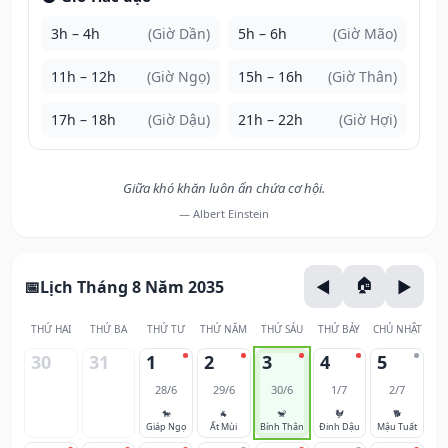
3h – 4h
(Giờ Dần)
5h – 6h
(Giờ Mão)
11h – 12h
(Giờ Ngọ)
15h – 16h
(Giờ Thân)
17h – 18h
(Giờ Dậu)
21h – 22h
(Giờ Hợi)
Giữa khó khăn luôn ẩn chứa cơ hội.
— Albert Einstein
Lịch Tháng 8 Năm 2035
THỨ HAI
THỨ BA
THỨ TƯ
THỨ NĂM
THỨ SÁU
THỨ BẢY
CHỦ NHẬT
30
31
1
2
3
4
5
28/6
29/6
30/6
1/7
2/7
🐎
🐐
🐒
🐓
🐕
Giáp Ngọ
Ất Mùi
Bính Thân
Đinh Dậu
Mậu Tuất