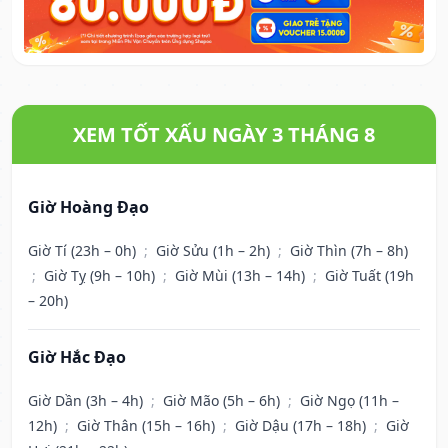
XEM TỐT XẤU NGÀY 3 THÁNG 8
Giờ Hoàng Đạo
Giờ Tí (23h – 0h)
;
Giờ Sửu (1h – 2h)
;
Giờ Thìn (7h – 8h)
;
Giờ Tỵ (9h – 10h)
;
Giờ Mùi (13h – 14h)
;
Giờ Tuất (19h
– 20h)
Giờ Hắc Đạo
Giờ Dần (3h – 4h)
;
Giờ Mão (5h – 6h)
;
Giờ Ngọ (11h –
12h)
;
Giờ Thân (15h – 16h)
;
Giờ Dậu (17h – 18h)
;
Giờ