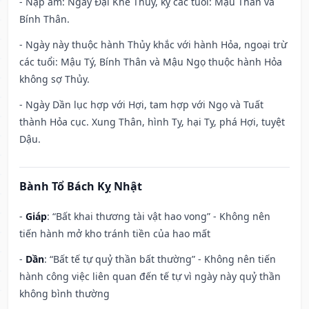
- Nạp âm: Ngày Đại Khê Thủy, kỵ các tuổi: Mậu Thân và
Bính Thân.
- Ngày này thuộc hành Thủy khắc với hành Hỏa, ngoại trừ
các tuổi: Mậu Tý, Bính Thân và Mậu Ngọ thuộc hành Hỏa
không sợ Thủy.
- Ngày Dần lục hợp với Hợi, tam hợp với Ngọ và Tuất
thành Hỏa cục. Xung Thân, hình Tỵ, hại Tỵ, phá Hợi, tuyệt
Dậu.
Bành Tổ Bách Kỵ Nhật
-
Giáp
: “Bất khai thương tài vật hao vong” - Không nên
tiến hành mở kho tránh tiền của hao mất
-
Dần
: “Bất tế tự quỷ thần bất thường” - Không nên tiến
hành công việc liên quan đến tế tự vì ngày này quỷ thần
không bình thường