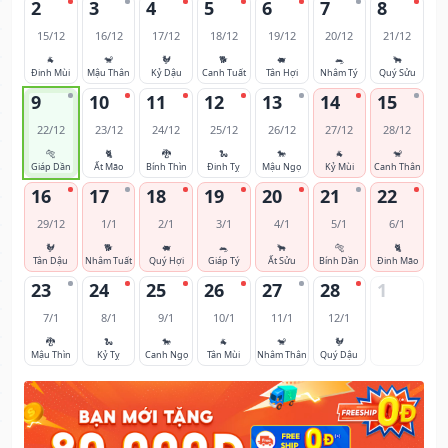
2
3
4
5
6
7
8
15/12
16/12
17/12
18/12
19/12
20/12
21/12
🐐
🐒
🐓
🐕
🐖
🐀
🐂
Đinh Mùi
Mậu Thân
Kỷ Dậu
Canh Tuất
Tân Hợi
Nhâm Tý
Quý Sửu
9
10
11
12
13
14
15
22/12
23/12
24/12
25/12
26/12
27/12
28/12
🐅
🐈
🐉
🐍
🐎
🐐
🐒
Giáp Dần
Ất Mão
Bính Thìn
Đinh Tỵ
Mậu Ngọ
Kỷ Mùi
Canh Thân
16
17
18
19
20
21
22
29/12
1/1
2/1
3/1
4/1
5/1
6/1
🐓
🐕
🐖
🐀
🐂
🐅
🐈
Tân Dậu
Nhâm Tuất
Quý Hợi
Giáp Tý
Ất Sửu
Bính Dần
Đinh Mão
23
24
25
26
27
28
1
7/1
8/1
9/1
10/1
11/1
12/1
🐉
🐍
🐎
🐐
🐒
🐓
Mậu Thìn
Kỷ Tỵ
Canh Ngọ
Tân Mùi
Nhâm Thân
Quý Dậu