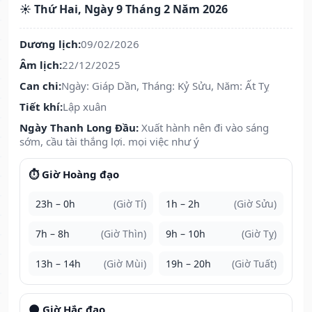
☀️ Thứ Hai, Ngày 9 Tháng 2 Năm 2026
Dương lịch:
09/02/2026
Âm lịch:
22/12/2025
Can chi:
Ngày: Giáp Dần, Tháng: Kỷ Sửu, Năm: Ất Tỵ
Tiết khí:
Lập xuân
Ngày Thanh Long Đầu:
Xuất hành nên đi vào sáng
sớm, cầu tài thắng lợi. mọi việc như ý
⏱️ Giờ Hoàng đạo
23h – 0h
(Giờ Tí)
1h – 2h
(Giờ Sửu)
7h – 8h
(Giờ Thìn)
9h – 10h
(Giờ Tỵ)
13h – 14h
(Giờ Mùi)
19h – 20h
(Giờ Tuất)
🌑 Giờ Hắc đạo