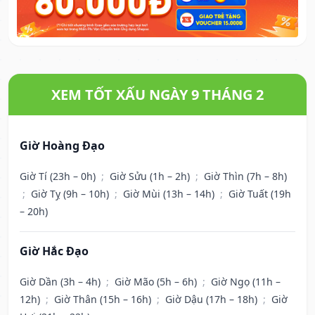
XEM TỐT XẤU NGÀY 9 THÁNG 2
Giờ Hoàng Đạo
Giờ Tí (23h – 0h)
;
Giờ Sửu (1h – 2h)
;
Giờ Thìn (7h – 8h)
;
Giờ Tỵ (9h – 10h)
;
Giờ Mùi (13h – 14h)
;
Giờ Tuất (19h
– 20h)
Giờ Hắc Đạo
Giờ Dần (3h – 4h)
;
Giờ Mão (5h – 6h)
;
Giờ Ngọ (11h –
12h)
;
Giờ Thân (15h – 16h)
;
Giờ Dậu (17h – 18h)
;
Giờ