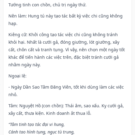
Tướng tinh con chồn, chủ trị ngày thứ.
Nên làm
: Hung tú này tạo tác bất kỳ việc chi cũng không
hạp.
Kiêng cữ
: Khởi công tạo tác việc chi cũng không tránh
khỏi hại. Nhất là cưới gả, đóng giường, lót giường, xây
cất, chôn cất và tranh tụng. Vì vậy, nên chọn một ngày tốt
khác để tiến hành các việc trên, đặc biệt tránh cưới gả
nhằm ngày này.
Ngoại lệ
:
- Ngày Dần Sao Tâm Đăng Viên, tốt khi dùng làm các việc
nhỏ.
Tâm: Nguyệt Hồ (con chồn): Thái âm, sao xấu. Kỵ cưới gả,
xây cất, thưa kiện. Kinh doanh ắt thua lỗ.
“Tâm tinh tạo tác đại vi hung,
Cánh tao hình tụng, ngục tù trung,