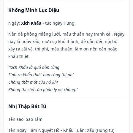
Khổng Minh Lục Diệu
Ngày:
Xích Khẩu
- tức ngày Hung.
Nên đề phòng miệng lưỡi, mâu thuẫn hay tranh cãi. Ngày
này là ngày xấu, mưu sự khó thành, dễ dẫn đến nội bộ
xảy ra cãi vã, thị phi, mâu thuẫn, làm ơn nên oán hoặc
khẩu thiệt.
“Xích Khẩu là quả bần cùng
Sinh ra khẩu thiệt bàn cùng thị phi
Chẳng thời mất của nó khi
Không thì chó cắn phân ly vợ chồng.”
Nhị Thập Bát Tú
Tên sao
: Sao Tâm
Tên ngày
: Tâm Nguyệt Hồ - Khấu Tuân: Xấu (Hung tú)