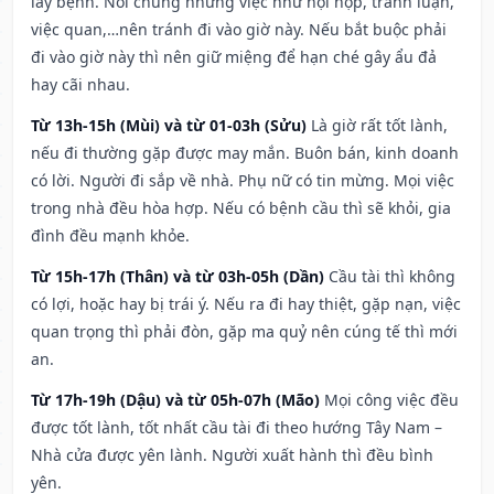
lây bệnh. Nói chung những việc như hội họp, tranh luận,
việc quan,…nên tránh đi vào giờ này. Nếu bắt buộc phải
đi vào giờ này thì nên giữ miệng để hạn ché gây ẩu đả
hay cãi nhau.
Từ 13h-15h (Mùi) và từ 01-03h (Sửu)
Là giờ rất tốt lành,
nếu đi thường gặp được may mắn. Buôn bán, kinh doanh
có lời. Người đi sắp về nhà. Phụ nữ có tin mừng. Mọi việc
trong nhà đều hòa hợp. Nếu có bệnh cầu thì sẽ khỏi, gia
đình đều mạnh khỏe.
Từ 15h-17h (Thân) và từ 03h-05h (Dần)
Cầu tài thì không
có lợi, hoặc hay bị trái ý. Nếu ra đi hay thiệt, gặp nạn, việc
quan trọng thì phải đòn, gặp ma quỷ nên cúng tế thì mới
an.
Từ 17h-19h (Dậu) và từ 05h-07h (Mão)
Mọi công việc đều
được tốt lành, tốt nhất cầu tài đi theo hướng Tây Nam –
Nhà cửa được yên lành. Người xuất hành thì đều bình
yên.