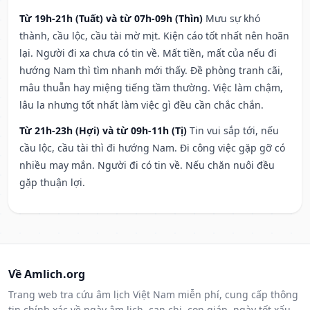
Từ 19h-21h (Tuất) và từ 07h-09h (Thìn)
Mưu sự khó
thành, cầu lộc, cầu tài mờ mịt. Kiện cáo tốt nhất nên hoãn
lại. Người đi xa chưa có tin về. Mất tiền, mất của nếu đi
hướng Nam thì tìm nhanh mới thấy. Đề phòng tranh cãi,
mâu thuẫn hay miệng tiếng tầm thường. Việc làm chậm,
lâu la nhưng tốt nhất làm việc gì đều cần chắc chắn.
Từ 21h-23h (Hợi) và từ 09h-11h (Tị)
Tin vui sắp tới, nếu
cầu lộc, cầu tài thì đi hướng Nam. Đi công việc gặp gỡ có
nhiều may mắn. Người đi có tin về. Nếu chăn nuôi đều
gặp thuận lợi.
Về Amlich.org
Trang web tra cứu âm lịch Việt Nam miễn phí, cung cấp thông
tin chính xác về ngày âm lịch, can chi, con giáp, ngày tốt xấu