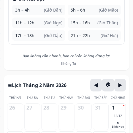
3h – 4h
(Giờ Dần)
5h – 6h
(Giờ Mão)
11h – 12h
(Giờ Ngọ)
15h – 16h
(Giờ Thân)
17h – 18h
(Giờ Dậu)
21h – 22h
(Giờ Hợi)
Bạn không cần nhanh, bạn chỉ cần không dừng lại.
— Khổng Tử
Lịch Tháng 2 Năm 2026
THỨ HAI
THỨ BA
THỨ TƯ
THỨ NĂM
THỨ SÁU
THỨ BẢY
CHỦ NHẬT
26
27
28
29
30
31
1
14/12
🐎
Bính Ngọ