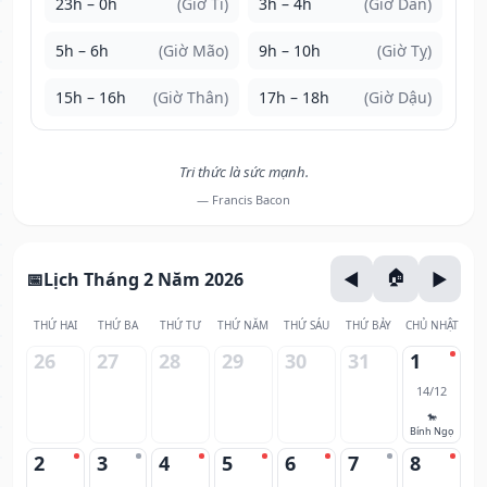
23h – 0h
(Giờ Tí)
3h – 4h
(Giờ Dần)
5h – 6h
(Giờ Mão)
9h – 10h
(Giờ Tỵ)
15h – 16h
(Giờ Thân)
17h – 18h
(Giờ Dậu)
Tri thức là sức mạnh.
— Francis Bacon
Lịch Tháng 2 Năm 2026
THỨ HAI
THỨ BA
THỨ TƯ
THỨ NĂM
THỨ SÁU
THỨ BẢY
CHỦ NHẬT
26
27
28
29
30
31
1
14/12
🐎
Bính Ngọ
2
3
4
5
6
7
8