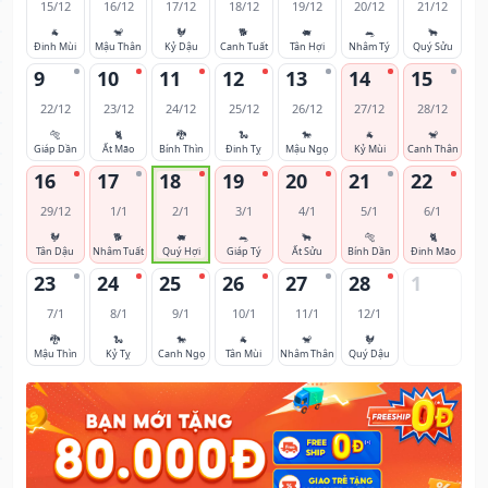
15/12
16/12
17/12
18/12
19/12
20/12
21/12
🐐
🐒
🐓
🐕
🐖
🐀
🐂
Đinh Mùi
Mậu Thân
Kỷ Dậu
Canh Tuất
Tân Hợi
Nhâm Tý
Quý Sửu
9
10
11
12
13
14
15
22/12
23/12
24/12
25/12
26/12
27/12
28/12
🐅
🐈
🐉
🐍
🐎
🐐
🐒
Giáp Dần
Ất Mão
Bính Thìn
Đinh Tỵ
Mậu Ngọ
Kỷ Mùi
Canh Thân
16
17
18
19
20
21
22
29/12
1/1
2/1
3/1
4/1
5/1
6/1
🐓
🐕
🐖
🐀
🐂
🐅
🐈
Tân Dậu
Nhâm Tuất
Quý Hợi
Giáp Tý
Ất Sửu
Bính Dần
Đinh Mão
23
24
25
26
27
28
1
7/1
8/1
9/1
10/1
11/1
12/1
🐉
🐍
🐎
🐐
🐒
🐓
Mậu Thìn
Kỷ Tỵ
Canh Ngọ
Tân Mùi
Nhâm Thân
Quý Dậu