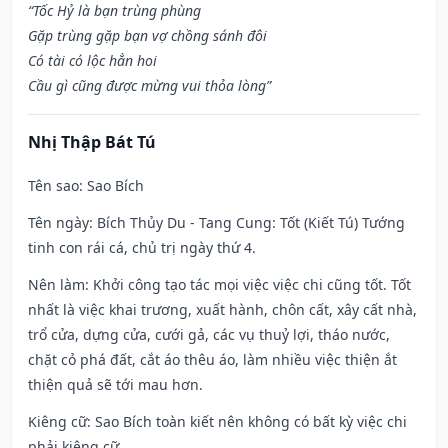
“Tốc Hỷ là bạn trùng phùng
Gặp trùng gặp bạn vợ chồng sánh đôi
Có tài có lộc hẳn hoi
Cầu gì cũng được mừng vui thỏa lòng”
Nhị Thập Bát Tú
Tên sao
: Sao Bích
Tên ngày
: Bích Thủy Du - Tang Cung: Tốt (Kiết Tú) Tướng
tinh con rái cá, chủ trị ngày thứ 4.
Nên làm
: Khởi công tạo tác mọi việc việc chi cũng tốt. Tốt
nhất là việc khai trương, xuất hành, chôn cất, xây cất nhà,
trổ cửa, dựng cửa, cưới gả, các vụ thuỷ lợi, tháo nước,
chặt cỏ phá đất, cắt áo thêu áo, làm nhiều việc thiện ắt
thiện quả sẽ tới mau hơn.
Kiêng cữ
: Sao Bích toàn kiết nên không có bất kỳ việc chi
phải kiêng cữ.