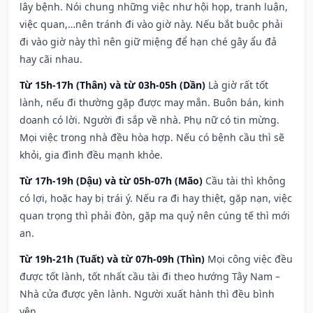
lây bệnh. Nói chung những việc như hội họp, tranh luận,
việc quan,…nên tránh đi vào giờ này. Nếu bắt buộc phải
đi vào giờ này thì nên giữ miệng để hạn ché gây ẩu đả
hay cãi nhau.
Từ 15h-17h (Thân) và từ 03h-05h (Dần)
Là giờ rất tốt
lành, nếu đi thường gặp được may mắn. Buôn bán, kinh
doanh có lời. Người đi sắp về nhà. Phụ nữ có tin mừng.
Mọi việc trong nhà đều hòa hợp. Nếu có bệnh cầu thì sẽ
khỏi, gia đình đều mạnh khỏe.
Từ 17h-19h (Dậu) và từ 05h-07h (Mão)
Cầu tài thì không
có lợi, hoặc hay bị trái ý. Nếu ra đi hay thiệt, gặp nạn, việc
quan trọng thì phải đòn, gặp ma quỷ nên cúng tế thì mới
an.
Từ 19h-21h (Tuất) và từ 07h-09h (Thìn)
Mọi công việc đều
được tốt lành, tốt nhất cầu tài đi theo hướng Tây Nam –
Nhà cửa được yên lành. Người xuất hành thì đều bình
yên.