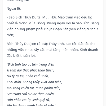
Ngoại lệ
:
- Sao Bích Thủy Du tại Mùi, Hợi, Mão trăm việc đều kỵ,
nhất là trong Mùa Đông. Riêng ngày Hợi là Sao Bích Đăng
Viên nhưng phạm phải
Phục Đoạn Sát
(nên kiêng cữ như
trên).
Bích: Thủy Du (con rái cá): Thủy tinh, sao tốt. Rất tốt cho
những việc như: xây cất, mai táng, hôn nhân. Kinh doanh
đặc biệt thuận lợi.
“Bích tinh tạo ác tiến trang điền
Ti tâm đại thục phúc thao thiên,
Nô tỳ tự lai, nhân khẩu tiến,
Khai môn, phóng thủy xuất anh hiền,
Mai táng chiêu tài, quan phẩm tiến,
Gia trung chủ sự lạc thao nhiên
Hôn nhân cát lợi sinh quý tử,
Tảo bá thanh danh khán tổ tiên.”