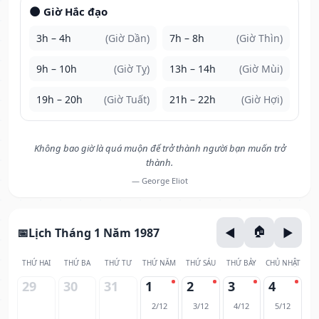
🌑 Giờ Hắc đạo
3h – 4h
(Giờ Dần)
7h – 8h
(Giờ Thìn)
9h – 10h
(Giờ Tỵ)
13h – 14h
(Giờ Mùi)
19h – 20h
(Giờ Tuất)
21h – 22h
(Giờ Hợi)
Không bao giờ là quá muộn để trở thành người bạn muốn trở
thành.
— George Eliot
Lịch Tháng 1 Năm 1987
THỨ HAI
THỨ BA
THỨ TƯ
THỨ NĂM
THỨ SÁU
THỨ BẢY
CHỦ NHẬT
29
30
31
1
2
3
4
2/12
3/12
4/12
5/12