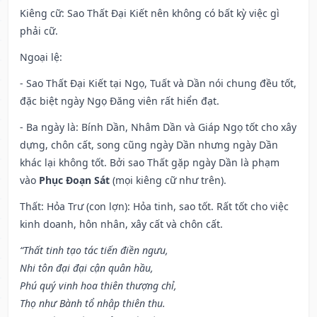
Kiêng cữ
: Sao Thất Đại Kiết nên không có bất kỳ việc gì
phải cữ.
Ngoại lệ
:
- Sao Thất Đại Kiết tại Ngọ, Tuất và Dần nói chung đều tốt,
đặc biệt ngày Ngọ Đăng viên rất hiển đạt.
- Ba ngày là: Bính Dần, Nhâm Dần và Giáp Ngọ tốt cho xây
dựng, chôn cất, song cũng ngày Dần nhưng ngày Dần
khác lại không tốt. Bởi sao Thất gặp ngày Dần là phạm
vào
Phục Đoạn Sát
(mọi kiêng cữ như trên).
Thất: Hỏa Trư (con lợn): Hỏa tinh, sao tốt. Rất tốt cho việc
kinh doanh, hôn nhân, xây cất và chôn cất.
“Thất tinh tạo tác tiến điền ngưu,
Nhi tôn đại đại cận quân hầu,
Phú quý vinh hoa thiên thượng chỉ,
Thọ như Bành tổ nhập thiên thu.