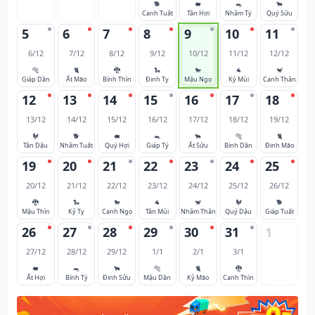
🐕
🐖
🐀
🐂
Canh Tuất
Tân Hợi
Nhâm Tý
Quý Sửu
5
6
7
8
9
10
11
6/12
7/12
8/12
9/12
10/12
11/12
12/12
🐅
🐈
🐉
🐍
🐎
🐐
🐒
Giáp Dần
Ất Mão
Bính Thìn
Đinh Tỵ
Mậu Ngọ
Kỷ Mùi
Canh Thân
12
13
14
15
16
17
18
13/12
14/12
15/12
16/12
17/12
18/12
19/12
🐓
🐕
🐖
🐀
🐂
🐅
🐈
Tân Dậu
Nhâm Tuất
Quý Hợi
Giáp Tý
Ất Sửu
Bính Dần
Đinh Mão
19
20
21
22
23
24
25
20/12
21/12
22/12
23/12
24/12
25/12
26/12
🐉
🐍
🐎
🐐
🐒
🐓
🐕
Mậu Thìn
Kỷ Tỵ
Canh Ngọ
Tân Mùi
Nhâm Thân
Quý Dậu
Giáp Tuất
26
27
28
29
30
31
1
27/12
28/12
29/12
1/1
2/1
3/1
🐖
🐀
🐂
🐅
🐈
🐉
Ất Hợi
Bính Tý
Đinh Sửu
Mậu Dần
Kỷ Mão
Canh Thìn