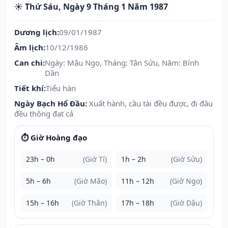
☀️ Thứ Sáu, Ngày 9 Tháng 1 Năm 1987
Dương lịch:
09/01/1987
Âm lịch:
10/12/1986
Can chi:
Ngày: Mậu Ngọ, Tháng: Tân Sửu, Năm: Bính
Dần
Tiết khí:
Tiểu hàn
Ngày Bạch Hổ Đầu:
Xuất hành, cầu tài đều được, đi đâu
đều thông đạt cả
⏱️ Giờ Hoàng đạo
23h – 0h
(Giờ Tí)
1h – 2h
(Giờ Sửu)
5h – 6h
(Giờ Mão)
11h – 12h
(Giờ Ngọ)
15h – 16h
(Giờ Thân)
17h – 18h
(Giờ Dậu)