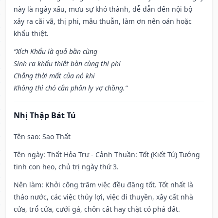
này là ngày xấu, mưu sự khó thành, dễ dẫn đến nội bộ
xảy ra cãi vã, thị phi, mâu thuẫn, làm ơn nên oán hoặc
khẩu thiệt.
“Xích Khẩu là quả bần cùng
Sinh ra khẩu thiệt bàn cùng thị phi
Chẳng thời mất của nó khi
Không thì chó cắn phân ly vợ chồng.”
Nhị Thập Bát Tú
Tên sao
: Sao Thất
Tên ngày
: Thất Hỏa Trư - Cảnh Thuần: Tốt (Kiết Tú) Tướng
tinh con heo, chủ trị ngày thứ 3.
Nên làm
: Khởi công trăm việc đều đặng tốt. Tốt nhất là
tháo nước, các việc thủy lợi, việc đi thuyền, xây cất nhà
cửa, trổ cửa, cưới gả, chôn cất hay chặt cỏ phá đất.