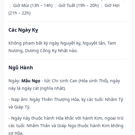
;
Giờ Mùi (13h – 14h)
;
Giờ Tuất (19h – 20h)
;
Giờ Hợi
(21h – 22h)
Các Ngày Kỵ
Không phạm bất kỳ ngày Nguyệt kỵ, Nguyệt tận, Tam
Nương, Dương Công Kỵ Nhật nào.
Ngũ Hành
Ngày:
Mậu Ngọ
- tức Chi sinh Can (Hỏa sinh Thổ), ngày
này là ngày cát (nghĩa nhật).
- Nạp âm: Ngày Thiên Thượng Hỏa, kỵ các tuổi: Nhâm Tý
và Giáp Tý.
- Ngày này thuộc hành Hỏa khắc với hành Kim, ngoại trừ
các tuổi: Nhâm Thân và Giáp Ngọ thuộc hành Kim không
sợ Hỏa.