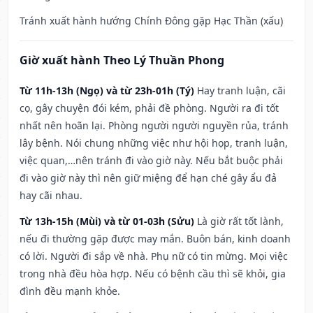
Tránh xuất hành hướng Chính Đông gặp Hạc Thần (xấu)
Giờ xuất hành Theo Lý Thuần Phong
Từ 11h-13h (Ngọ) và từ 23h-01h (Tý)
Hay tranh luận, cãi
cọ, gây chuyện đói kém, phải đề phòng. Người ra đi tốt
nhất nên hoãn lại. Phòng người người nguyền rủa, tránh
lây bệnh. Nói chung những việc như hội họp, tranh luận,
việc quan,…nên tránh đi vào giờ này. Nếu bắt buộc phải
đi vào giờ này thì nên giữ miệng để hạn ché gây ẩu đả
hay cãi nhau.
Từ 13h-15h (Mùi) và từ 01-03h (Sửu)
Là giờ rất tốt lành,
nếu đi thường gặp được may mắn. Buôn bán, kinh doanh
có lời. Người đi sắp về nhà. Phụ nữ có tin mừng. Mọi việc
trong nhà đều hòa hợp. Nếu có bệnh cầu thì sẽ khỏi, gia
đình đều mạnh khỏe.