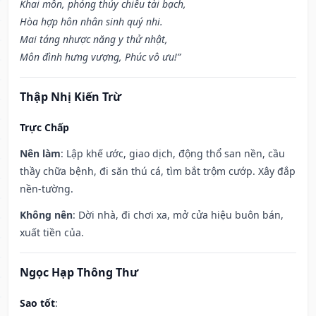
Khai môn, phóng thủy chiêu tài bạch,
Hòa hợp hôn nhân sinh quý nhi.
Mai táng nhược năng y thử nhật,
Môn đình hưng vượng, Phúc vô ưu!”
Thập Nhị Kiến Trừ
Trực Chấp
Nên làm
: Lập khế ước, giao dịch, động thổ san nền, cầu
thầy chữa bệnh, đi săn thú cá, tìm bắt trộm cướp. Xây đắp
nền-tường.
Không nên
: Dời nhà, đi chơi xa, mở cửa hiệu buôn bán,
xuất tiền của.
Ngọc Hạp Thông Thư
Sao tốt
: