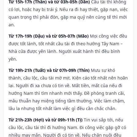
Từ 15h-17h (Thân) và từ 03h-05h (Dần)
Cầu tài thì không
có lợi, hoặc hay bị trái ý. Nếu ra đi hay thiệt, gặp nạn, việc
quan trọng thì phải đòn, gặp ma quỷ nên cúng tế thì mới
an.
Từ 17h-19h (Dậu) và từ 05h-07h (Mão)
Mọi công việc đều
được tốt lành, tốt nhất cầu tài đi theo hướng Tây Nam –
Nhà cửa được yên lành. Người xuất hành thì đều bình
yên.
Từ 19h-21h (Tuất) và từ 07h-09h (Thìn)
Mưu sự khó
thành, cầu lộc, cầu tài mờ mịt. Kiện cáo tốt nhất nên hoãn
lại. Người đi xa chưa có tin về. Mất tiền, mất của nếu đi
hướng Nam thì tìm nhanh mới thấy. Đề phòng tranh cãi,
mâu thuẫn hay miệng tiếng tầm thường. Việc làm chậm,
lâu la nhưng tốt nhất làm việc gì đều cần chắc chắn.
Từ 21h-23h (Hợi) và từ 09h-11h (Tị)
Tin vui sắp tới, nếu
cầu lộc, cầu tài thì đi hướng Nam. Đi công việc gặp gỡ có
nhiều may mắn. Người đi có tin về. Nếu chăn nuôi đều